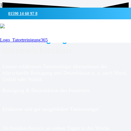
01590 14 60 97 8
UMWELTSCHONENDE REINIGUNG & DESINFEKTION
Tatortreinigung für
Wermelskirchen
Unsere erfahrenen Tatortreiniger übernehmen die
blitzschnelle Reinigung und Desinfektion u. a. nach Mord,
Unfall oder Suizid.
Reinigung & Desinfektion des Fundortes
Erfahrene und gut ausgebildete Tatortreiniger
24-Stunden-Service an sieben Tagen in der Woche