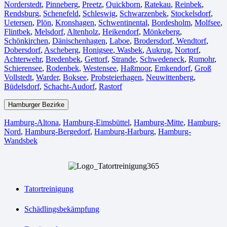
Norderstedt
,
Pinneberg
,
Preetz
,
Quickborn
,
Ratekau
,
Reinbek
,
Rendsburg
,
Schenefeld
,
Schleswig
,
Schwarzenbek
,
Stockelsdorf
,
Uetersen
,
Plön
,
Kronshagen
,
Schwentinental
,
Bordesholm
,
Molfsee
,
Flintbek
,
Melsdorf
,
Altenholz
,
Heikendorf
,
Mönkeberg
,
Schönkirchen
,
Dänischenhagen
,
Laboe
,
Brodersdorf
,
Wendtorf
,
Dobersdorf
,
Ascheberg
,
Honigsee
,
Wasbek
,
Aukrug
,
Nortorf
,
Achterwehr
,
Bredenbek
,
Gettorf
,
Strande
,
Schwedeneck
,
Rumohr
,
Schierensee
,
Rodenbek
,
Westensee
,
Haßmoor
,
Emkendorf
,
Groß
Vollstedt
,
Warder
,
Boksee
,
Probsteierhagen
,
Neuwittenberg
,
Büdelsdorf
,
Schacht-Audorf
,
Rastorf
Hamburger Bezirke
Hamburg-Altona
,
Hamburg-Eimsbüttel
,
Hamburg-Mitte
,
Hamburg-
Nord
,
Hamburg-Bergedorf
,
Hamburg-Harburg
,
Hamburg-
Wandsbek
Tatortreinigung
Schädlingsbekämpfung