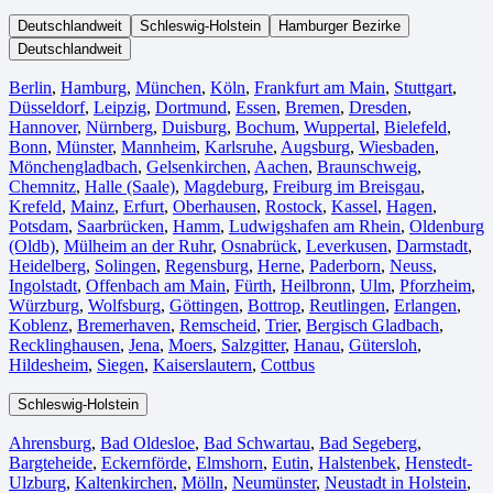
Deutschlandweit
Schleswig-Holstein
Hamburger Bezirke
Deutschlandweit
Berlin⁠
,
Hamburg
,
München
,
Köln⁠
,
Frankfurt am Main
,
Stuttgart
,
Düsseldorf
,
Leipzig
,
Dortmund
,
Essen
,
Bremen
,
Dresden
,
Hannover
,
Nürnberg
,
Duisburg⁠
,
Bochum
,
Wuppertal⁠
,
Bielefeld⁠
,
Bonn⁠
,
Münster⁠
,
Mannheim
,
Karlsruhe
,
Augsburg
,
Wiesbaden⁠
,
Mönchengladbach⁠
,
Gelsenkirchen⁠
,
Aachen⁠
,
Braunschweig
,
Chemnitz⁠
,
Halle (Saale)
⁠,
Magdeburg
,
Freiburg im Breisgau
⁠,
Krefeld⁠
,
Mainz⁠
,
Erfurt
,
Oberhausen⁠
,
Rostock⁠
,
Kassel⁠
,
Hagen
,
Potsdam
,
Saarbrücken⁠
,
Hamm
,
Ludwigshafen am Rhein
⁠,
Oldenburg
(Oldb)
,
Mülheim an der Ruhr
,
Osnabrück⁠
,
Leverkusen
,
Darmstadt⁠
,
Heidelberg
,
Solingen
,
Regensburg
,
Herne⁠
,
Paderborn
,
Neuss
,
Ingolstadt
,
Offenbach am Main
,
Fürth⁠
,
Heilbronn
,
Ulm⁠
,
Pforzheim
,
Würzburg
,
Wolfsburg⁠
,
Göttingen
,
Bottrop
,
Reutlingen
,
Erlangen⁠
,
Koblenz
,
Bremerhaven⁠
,
Remscheid
,
Trier⁠
,
Bergisch Gladbach
,
Recklinghausen
,
Jena⁠
,
Moers⁠
,
Salzgitter⁠
,
Hanau
,
Gütersloh
,
Hildesheim⁠
,
Siegen⁠
,
Kaiserslautern⁠
,
Cottbus⁠
Schleswig-Holstein
Ahrensburg
,
Bad Oldesloe
,
Bad Schwartau
,
Bad Segeberg
,
Bargteheide
,
Eckernförde
,
Elmshorn
,
Eutin
,
Halstenbek
,
Henstedt-
Ulzburg
,
Kaltenkirchen
,
Mölln
,
Neumünster
,
Neustadt in Holstein
,