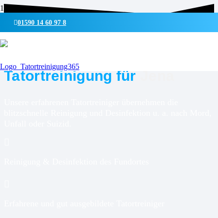
01590 14 60 97 8
UMWELTSCHONENDE REINIGUNG & DESINFEKTION
Tatortreinigung für
Jena
Unsere erfahrenen Tatortreiniger übernehmen die
blitzschnelle Reinigung und Desinfektion u. a. nach Mord,
Unfall oder Suizid.
Reinigung & Desinfektion des Fundortes
Erfahrene und gut ausgebildete Tatortreiniger