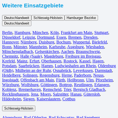
Weitere Einsatzgebiete
Deutschlandweit
Schleswig-Holstein
Hamburger Bezirke
Deutschlandweit
Berlin⁠
,
Hamburg
,
München
,
Köln⁠
,
Frankfurt am Main
,
Stuttgart
,
Düsseldorf
,
Leipzig
,
Dortmund
,
Essen
,
Bremen
,
Dresden
,
Hannover
,
Nürnberg
,
Duisburg⁠
,
Bochum
,
Wuppertal⁠
,
Bielefeld⁠
,
Bonn⁠
,
Münster⁠
,
Mannheim
,
Karlsruhe
,
Augsburg
,
Wiesbaden⁠
,
Mönchengladbach⁠
,
Gelsenkirchen⁠
,
Aachen⁠
,
Braunschweig
,
Chemnitz⁠
,
Halle (Saale)
⁠,
Magdeburg
,
Freiburg im Breisgau
⁠,
Krefeld⁠
,
Mainz⁠
,
Erfurt
,
Oberhausen⁠
,
Rostock⁠
,
Kassel⁠
,
Hagen
,
Potsdam
,
Saarbrücken⁠
,
Hamm
,
Ludwigshafen am Rhein
⁠,
Oldenburg
(Oldb)
,
Mülheim an der Ruhr
,
Osnabrück⁠
,
Leverkusen
,
Darmstadt⁠
,
Heidelberg
,
Solingen
,
Regensburg
,
Herne⁠
,
Paderborn
,
Neuss
,
Ingolstadt
,
Offenbach am Main
,
Fürth⁠
,
Heilbronn
,
Ulm⁠
,
Pforzheim
,
Würzburg
,
Wolfsburg⁠
,
Göttingen
,
Bottrop
,
Reutlingen
,
Erlangen⁠
,
Koblenz
,
Bremerhaven⁠
,
Remscheid
,
Trier⁠
,
Bergisch Gladbach
,
Recklinghausen
,
Jena⁠
,
Moers⁠
,
Salzgitter⁠
,
Hanau
,
Gütersloh
,
Hildesheim⁠
,
Siegen⁠
,
Kaiserslautern⁠
,
Cottbus⁠
Schleswig-Holstein
Ahrensburg
,
Bad Oldesloe
,
Bad Schwartau
,
Bad Segeberg
,