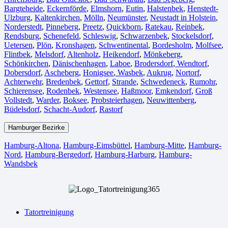
Bargteheide
,
Eckernförde
,
Elmshorn
,
Eutin
,
Halstenbek
,
Henstedt-
Ulzburg
,
Kaltenkirchen
,
Mölln
,
Neumünster
,
Neustadt in Holstein
,
Norderstedt
,
Pinneberg
,
Preetz
,
Quickborn
,
Ratekau
,
Reinbek
,
Rendsburg
,
Schenefeld
,
Schleswig
,
Schwarzenbek
,
Stockelsdorf
,
Uetersen
,
Plön
,
Kronshagen
,
Schwentinental
,
Bordesholm
,
Molfsee
,
Flintbek
,
Melsdorf
,
Altenholz
,
Heikendorf
,
Mönkeberg
,
Schönkirchen
,
Dänischenhagen
,
Laboe
,
Brodersdorf
,
Wendtorf
,
Dobersdorf
,
Ascheberg
,
Honigsee
,
Wasbek
,
Aukrug
,
Nortorf
,
Achterwehr
,
Bredenbek
,
Gettorf
,
Strande
,
Schwedeneck
,
Rumohr
,
Schierensee
,
Rodenbek
,
Westensee
,
Haßmoor
,
Emkendorf
,
Groß
Vollstedt
,
Warder
,
Boksee
,
Probsteierhagen
,
Neuwittenberg
,
Büdelsdorf
,
Schacht-Audorf
,
Rastorf
Hamburger Bezirke
Hamburg-Altona
,
Hamburg-Eimsbüttel
,
Hamburg-Mitte
,
Hamburg-
Nord
,
Hamburg-Bergedorf
,
Hamburg-Harburg
,
Hamburg-
Wandsbek
Tatortreinigung