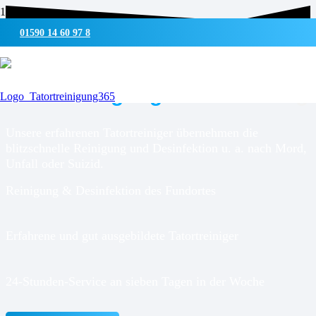
01590 14 60 97 8
UMWELTSCHONENDE REINIGUNG & DESINFEKTION
Tatortreinigung für
Schleswig
Unsere erfahrenen Tatortreiniger übernehmen die
blitzschnelle Reinigung und Desinfektion u. a. nach Mord,
Unfall oder Suizid.
Reinigung & Desinfektion des Fundortes
Erfahrene und gut ausgebildete Tatortreiniger
24-Stunden-Service an sieben Tagen in der Woche