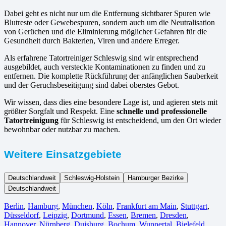
Dabei geht es nicht nur um die Entfernung sichtbarer Spuren wie
Blutreste oder Gewebespuren, sondern auch um die Neutralisation
von Gerüchen und die Eliminierung möglicher Gefahren für die
Gesundheit durch Bakterien, Viren und andere Erreger.
Als erfahrene Tatortreiniger Schleswig sind wir entsprechend
ausgebildet, auch versteckte Kontaminationen zu finden und zu
entfernen. Die komplette Rückführung der anfänglichen Sauberkeit
und der Geruchsbeseitigung sind dabei oberstes Gebot.
Wir wissen, dass dies eine besondere Lage ist, und agieren stets mit
größter Sorgfalt und Respekt. Eine
schnelle und professionelle
Tatortreinigung
für Schleswig ist entscheidend, um den Ort wieder
bewohnbar oder nutzbar zu machen.
Weitere Einsatzgebiete
Deutschlandweit
Schleswig-Holstein
Hamburger Bezirke
Deutschlandweit
Berlin⁠
,
Hamburg
,
München
,
Köln⁠
,
Frankfurt am Main
,
Stuttgart
,
Düsseldorf
,
Leipzig
,
Dortmund
,
Essen
,
Bremen
,
Dresden
,
Hannover
,
Nürnberg
,
Duisburg⁠
,
Bochum
,
Wuppertal⁠
,
Bielefeld⁠
,