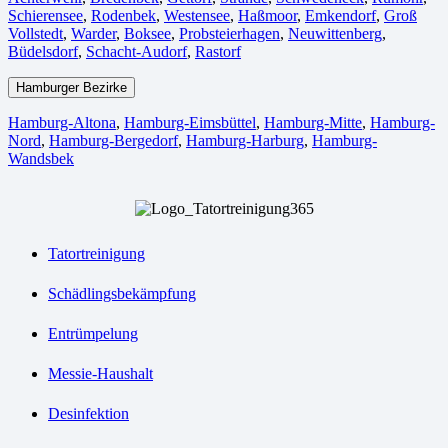
Schierensee
,
Rodenbek
,
Westensee
,
Haßmoor
,
Emkendorf
,
Groß
Vollstedt
,
Warder
,
Boksee
,
Probsteierhagen
,
Neuwittenberg
,
Büdelsdorf
,
Schacht-Audorf
,
Rastorf
Hamburger Bezirke
Hamburg-Altona
,
Hamburg-Eimsbüttel
,
Hamburg-Mitte
,
Hamburg-
Nord
,
Hamburg-Bergedorf
,
Hamburg-Harburg
,
Hamburg-
Wandsbek
Tatortreinigung
Schädlingsbekämpfung
Entrümpelung
Messie-Haushalt
Desinfektion