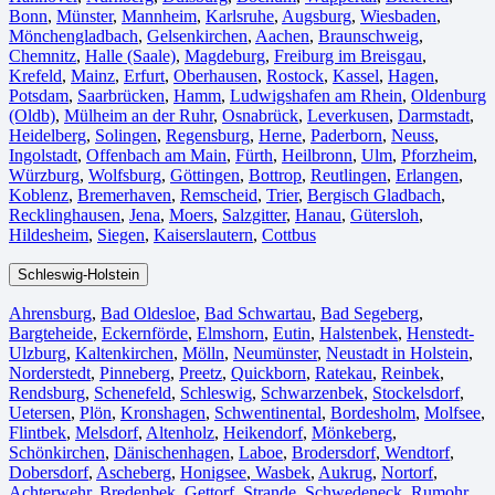
Bonn⁠
,
Münster⁠
,
Mannheim
,
Karlsruhe
,
Augsburg
,
Wiesbaden⁠
,
Mönchengladbach⁠
,
Gelsenkirchen⁠
,
Aachen⁠
,
Braunschweig
,
Chemnitz⁠
,
Halle (Saale)
⁠,
Magdeburg
,
Freiburg im Breisgau
⁠,
Krefeld⁠
,
Mainz⁠
,
Erfurt
,
Oberhausen⁠
,
Rostock⁠
,
Kassel⁠
,
Hagen
,
Potsdam
,
Saarbrücken⁠
,
Hamm
,
Ludwigshafen am Rhein
⁠,
Oldenburg
(Oldb)
,
Mülheim an der Ruhr
,
Osnabrück⁠
,
Leverkusen
,
Darmstadt⁠
,
Heidelberg
,
Solingen
,
Regensburg
,
Herne⁠
,
Paderborn
,
Neuss
,
Ingolstadt
,
Offenbach am Main
,
Fürth⁠
,
Heilbronn
,
Ulm⁠
,
Pforzheim
,
Würzburg
,
Wolfsburg⁠
,
Göttingen
,
Bottrop
,
Reutlingen
,
Erlangen⁠
,
Koblenz
,
Bremerhaven⁠
,
Remscheid
,
Trier⁠
,
Bergisch Gladbach
,
Recklinghausen
,
Jena⁠
,
Moers⁠
,
Salzgitter⁠
,
Hanau
,
Gütersloh
,
Hildesheim⁠
,
Siegen⁠
,
Kaiserslautern⁠
,
Cottbus⁠
Schleswig-Holstein
Ahrensburg
,
Bad Oldesloe
,
Bad Schwartau
,
Bad Segeberg
,
Bargteheide
,
Eckernförde
,
Elmshorn
,
Eutin
,
Halstenbek
,
Henstedt-
Ulzburg
,
Kaltenkirchen
,
Mölln
,
Neumünster
,
Neustadt in Holstein
,
Norderstedt
,
Pinneberg
,
Preetz
,
Quickborn
,
Ratekau
,
Reinbek
,
Rendsburg
,
Schenefeld
,
Schleswig
,
Schwarzenbek
,
Stockelsdorf
,
Uetersen
,
Plön
,
Kronshagen
,
Schwentinental
,
Bordesholm
,
Molfsee
,
Flintbek
,
Melsdorf
,
Altenholz
,
Heikendorf
,
Mönkeberg
,
Schönkirchen
,
Dänischenhagen
,
Laboe
,
Brodersdorf
,
Wendtorf
,
Dobersdorf
,
Ascheberg
,
Honigsee
,
Wasbek
,
Aukrug
,
Nortorf
,
Achterwehr
,
Bredenbek
,
Gettorf
,
Strande
,
Schwedeneck
,
Rumohr
,