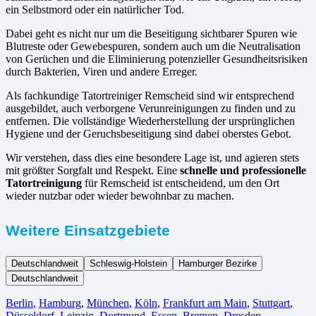
ein Selbstmord oder ein natürlicher Tod.
Dabei geht es nicht nur um die Beseitigung sichtbarer Spuren wie
Blutreste oder Gewebespuren, sondern auch um die Neutralisation
von Gerüchen und die Eliminierung potenzieller Gesundheitsrisiken
durch Bakterien, Viren und andere Erreger.
Als fachkundige Tatortreiniger Remscheid sind wir entsprechend
ausgebildet, auch verborgene Verunreinigungen zu finden und zu
entfernen. Die vollständige Wiederherstellung der ursprünglichen
Hygiene und der Geruchsbeseitigung sind dabei oberstes Gebot.
Wir verstehen, dass dies eine besondere Lage ist, und agieren stets
mit größter Sorgfalt und Respekt. Eine
schnelle und professionelle
Tatortreinigung
für Remscheid ist entscheidend, um den Ort
wieder nutzbar oder wieder bewohnbar zu machen.
Weitere Einsatzgebiete
Deutschlandweit
Schleswig-Holstein
Hamburger Bezirke
Deutschlandweit
Berlin⁠
,
Hamburg
,
München
,
Köln⁠
,
Frankfurt am Main
,
Stuttgart
,
Düsseldorf
,
Leipzig
,
Dortmund
,
Essen
,
Bremen
,
Dresden
,