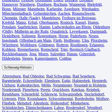
Hannover
,
Nürnberg
,
Duisburg⁠
,
Bochum
,
Wuppertal⁠
,
Bielefeld⁠
,
Bonn⁠
,
Münster⁠
,
Mannheim
,
Karlsruhe
,
Augsburg
,
Wiesbaden⁠
,
Mönchengladbach⁠
,
Gelsenkirchen⁠
,
Aachen⁠
,
Braunschweig
,
Chemnitz⁠
,
Halle (Saale)
⁠,
Magdeburg
,
Freiburg im Breisgau
⁠,
Krefeld⁠
,
Mainz⁠
,
Erfurt
,
Oberhausen⁠
,
Rostock⁠
,
Kassel⁠
,
Hagen
,
Potsdam
,
Saarbrücken⁠
,
Hamm
,
Ludwigshafen am Rhein
⁠,
Oldenburg
(Oldb)
,
Mülheim an der Ruhr
,
Osnabrück⁠
,
Leverkusen
,
Darmstadt⁠
,
Heidelberg
,
Solingen
,
Regensburg
,
Herne⁠
,
Paderborn
,
Neuss
,
Ingolstadt
,
Offenbach am Main
,
Fürth⁠
,
Heilbronn
,
Ulm⁠
,
Pforzheim
,
Würzburg
,
Wolfsburg⁠
,
Göttingen
,
Bottrop
,
Reutlingen
,
Erlangen⁠
,
Koblenz
,
Bremerhaven⁠
,
Remscheid
,
Trier⁠
,
Bergisch Gladbach
,
Recklinghausen
,
Jena⁠
,
Moers⁠
,
Salzgitter⁠
,
Hanau
,
Gütersloh
,
Hildesheim⁠
,
Siegen⁠
,
Kaiserslautern⁠
,
Cottbus⁠
Schleswig-Holstein
Ahrensburg
,
Bad Oldesloe
,
Bad Schwartau
,
Bad Segeberg
,
Bargteheide
,
Eckernförde
,
Elmshorn
,
Eutin
,
Halstenbek
,
Henstedt-
Ulzburg
,
Kaltenkirchen
,
Mölln
,
Neumünster
,
Neustadt in Holstein
,
Norderstedt
,
Pinneberg
,
Preetz
,
Quickborn
,
Ratekau
,
Reinbek
,
Rendsburg
,
Schenefeld
,
Schleswig
,
Schwarzenbek
,
Stockelsdorf
,
Uetersen
,
Plön
,
Kronshagen
,
Schwentinental
,
Bordesholm
,
Molfsee
,
Flintbek
,
Melsdorf
,
Altenholz
,
Heikendorf
,
Mönkeberg
,
Schönkirchen
,
Dänischenhagen
,
Laboe
,
Brodersdorf
,
Wendtorf
,