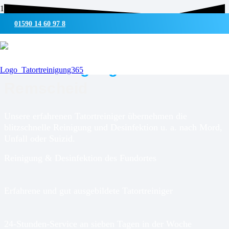
01590 14 60 97 8
UMWELTSCHONENDE REINIGUNG & DESINFEKTION
Tatortreinigung für
Remscheid
Unsere erfahrenen Tatortreiniger übernehmen die
blitzschnelle Reinigung und Desinfektion u. a. nach Mord,
Unfall oder Suizid.
Reinigung & Desinfektion des Fundortes
Erfahrene und gut ausgebildete Tatortreiniger
24-Stunden-Service an sieben Tagen in der Woche