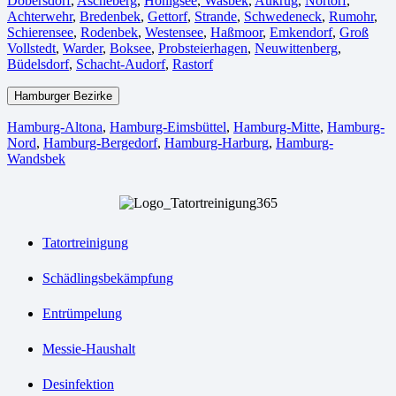
Dobersdorf
,
Ascheberg
,
Honigsee
,
Wasbek
,
Aukrug
,
Nortorf
,
Achterwehr
,
Bredenbek
,
Gettorf
,
Strande
,
Schwedeneck
,
Rumohr
,
Schierensee
,
Rodenbek
,
Westensee
,
Haßmoor
,
Emkendorf
,
Groß
Vollstedt
,
Warder
,
Boksee
,
Probsteierhagen
,
Neuwittenberg
,
Büdelsdorf
,
Schacht-Audorf
,
Rastorf
Hamburger Bezirke
Hamburg-Altona
,
Hamburg-Eimsbüttel
,
Hamburg-Mitte
,
Hamburg-
Nord
,
Hamburg-Bergedorf
,
Hamburg-Harburg
,
Hamburg-
Wandsbek
Tatortreinigung
Schädlingsbekämpfung
Entrümpelung
Messie-Haushalt
Desinfektion