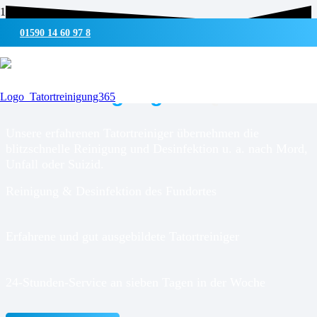
01590 14 60 97 8
UMWELTSCHONENDE REINIGUNG & DESINFEKTION
Tatortreinigung für
Quickborn
Unsere erfahrenen Tatortreiniger übernehmen die
blitzschnelle Reinigung und Desinfektion u. a. nach Mord,
Unfall oder Suizid.
Reinigung & Desinfektion des Fundortes
Erfahrene und gut ausgebildete Tatortreiniger
24-Stunden-Service an sieben Tagen in der Woche