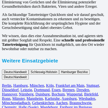
Eliminierung von Gerüchen und die Eliminierung potenzieller
Gesundheitsrisiken durch Bakterien, Viren und andere Erreger.
Als fachkundige Tatortreiniger Quickborn sind wir darauf geschult,
auch versteckte Kontaminationen zu erkennen und zu beseitigen.
Die komplette Rückführung der ursprünglichen Hygiene und der
Geruchsbeseitigung sind dabei oberstes Gebot.
Wir wissen, dass dies eine Ausnahmesituation ist, und agieren stets
mit größter Sorgfalt und Respekt. Eine
schnelle und professionelle
Tatortreinigung
für Quickborn ist maßgeblich, um den Ort wieder
bewohnbar oder nutzbar zu machen.
Weitere Einsatzgebiete
Deutschlandweit
Schleswig-Holstein
Hamburger Bezirke
Deutschlandweit
Berlin⁠
,
Hamburg
,
München
,
Köln⁠
,
Frankfurt am Main
,
Stuttgart
,
Düsseldorf
,
Leipzig
,
Dortmund
,
Essen
,
Bremen
,
Dresden
,
Hannover
,
Nürnberg
,
Duisburg⁠
,
Bochum
,
Wuppertal⁠
,
Bielefeld⁠
,
Bonn⁠
,
Münster⁠
,
Mannheim
,
Karlsruhe
,
Augsburg
,
Wiesbaden⁠
,
Mönchengladbach⁠
,
Gelsenkirchen⁠
,
Aachen⁠
,
Braunschweig
,
Chemnitz⁠
,
Halle (Saale)
⁠,
Magdeburg
,
Freiburg im Breisgau
⁠,