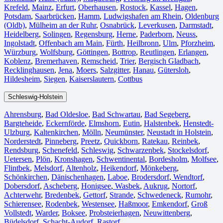
Krefeld⁠
,
Mainz⁠
,
Erfurt
,
Oberhausen⁠
,
Rostock⁠
,
Kassel⁠
,
Hagen
,
Potsdam
,
Saarbrücken⁠
,
Hamm
,
Ludwigshafen am Rhein
⁠,
Oldenburg
(Oldb)
,
Mülheim an der Ruhr
,
Osnabrück⁠
,
Leverkusen
,
Darmstadt⁠
,
Heidelberg
,
Solingen
,
Regensburg
,
Herne⁠
,
Paderborn
,
Neuss
,
Ingolstadt
,
Offenbach am Main
,
Fürth⁠
,
Heilbronn
,
Ulm⁠
,
Pforzheim
,
Würzburg
,
Wolfsburg⁠
,
Göttingen
,
Bottrop
,
Reutlingen
,
Erlangen⁠
,
Koblenz
,
Bremerhaven⁠
,
Remscheid
,
Trier⁠
,
Bergisch Gladbach
,
Recklinghausen
,
Jena⁠
,
Moers⁠
,
Salzgitter⁠
,
Hanau
,
Gütersloh
,
Hildesheim⁠
,
Siegen⁠
,
Kaiserslautern⁠
,
Cottbus⁠
Schleswig-Holstein
Ahrensburg
,
Bad Oldesloe
,
Bad Schwartau
,
Bad Segeberg
,
Bargteheide
,
Eckernförde
,
Elmshorn
,
Eutin
,
Halstenbek
,
Henstedt-
Ulzburg
,
Kaltenkirchen
,
Mölln
,
Neumünster
,
Neustadt in Holstein
,
Norderstedt
,
Pinneberg
,
Preetz
,
Quickborn
,
Ratekau
,
Reinbek
,
Rendsburg
,
Schenefeld
,
Schleswig
,
Schwarzenbek
,
Stockelsdorf
,
Uetersen
,
Plön
,
Kronshagen
,
Schwentinental
,
Bordesholm
,
Molfsee
,
Flintbek
,
Melsdorf
,
Altenholz
,
Heikendorf
,
Mönkeberg
,
Schönkirchen
,
Dänischenhagen
,
Laboe
,
Brodersdorf
,
Wendtorf
,
Dobersdorf
,
Ascheberg
,
Honigsee
,
Wasbek
,
Aukrug
,
Nortorf
,
Achterwehr
,
Bredenbek
,
Gettorf
,
Strande
,
Schwedeneck
,
Rumohr
,
Schierensee
,
Rodenbek
,
Westensee
,
Haßmoor
,
Emkendorf
,
Groß
Vollstedt
,
Warder
,
Boksee
,
Probsteierhagen
,
Neuwittenberg
,
Büdelsdorf
,
Schacht-Audorf
,
Rastorf