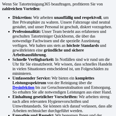
Wenn Sie Tatortreinigung365 beauftragen, profitieren Sie von
zahlreichen Vorteilen
:
Diskretion:
Wir arbeiten
unauffällig und respektvoll
, um
Ihre Privatsphäre zu wahren. Unsere Fahrzeuge sind neutral
gestaltet, und unser Personal ist geschult, diskret vorzugehen.
Professionalität:
Unser Team besteht aus erfahrenen und
geschulten Tatortreiniger Quickbornn, die über das
notwendige Fachwissen und die spezielle Ausrüstung
verfügen. Wir halten uns stets an
höchste Standards
und
gewährleisten eine
gründliche und sichere
Arbeitsausführung
.
Schnelle Verfügbarkeit:
In Notfällen sind wir rund um die
Uhr für Sie einsatzbereit. Wir wissen, dass schnelles Handeln
in vielen Situationen entscheidend ist, um Folgeschäden zu
minimieren.
Umfassender Service:
Wir bieten ein
komplettes
Leistungsspektrum
von der Reinigung über die
Desinfektion
bis zur Geruchsneutralisation und Entsorgung.
So erhalten Sie alle notwendigen Leistungen aus einer Hand.
Einhaltung gesetzlicher Vorschriften:
Wir arbeiten streng
nach allen relevanten Hygienevorschriften und
Umweltstandards. Sie können sich darauf verlassen, dass alle
Arbeiten rechtssicher durchgeführt werden.
Empathie und Respekt:
Wir begegnen Ihnen und der