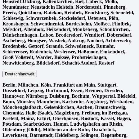
Henstedt-Ulzburg, Kaltenkirchen, Kiel, Lübeck, Mölln,
Neumünster, Neustadt in Holstein, Norderstedt, Pinneberg,
Preetz, Quickborn, Ratekau, Reinbek, Rendsburg, Schenefeld,
Schleswig, Schwarzenbek, Stockelsdorf, Uetersen, Plön,
Kronshagen, Schwentinental, Bordesholm, Molfsee, Flintbek,
Melsdorf, Altenholz, Heikendorf, Mönkeberg, Schönkirchen,
Dänischenhagen, Laboe, Brodersdorf, Wendtorf, Dobersdorf,
Ascheberg, Honigsee, Wasbek, Aukrug, Nortorf, Achterwehr,
Bredenbek, Gettorf, Strande, Schwedeneck, Rumohr,
Schierensee, Rodenbek, Westensee, Haßmoor, Emkendorf,
Groß Vollstedt, Warder, Boksee, Probsteierhagen,
Neuwittenberg, Büdelsdorf, Schacht-Audorf, Rastorf
Deutschlandweit
Berlin⁠, München, Köln⁠, Frankfurt am Main, Stuttgart,
Düsseldorf, Leipzig, Dortmund, Essen, Bremen, Dresden,
Hannover, Nürnberg, Duisburg⁠, Bochum, Wuppertal⁠, Bielefeld⁠,
Bonn⁠, Münster⁠, Mannheim, Karlsruhe, Augsburg, Wiesbaden⁠,
Mönchengladbach⁠, Gelsenkirchen⁠, Aachen⁠, Braunschweig,
Chemnitz⁠, Halle (Saale)⁠, Magdeburg, Freiburg im Breisgau⁠,
Krefeld⁠, Mainz⁠, Erfurt, Oberhausen⁠, Rostock⁠, Kassel⁠, Hagen,
Potsdam, Saarbrücken⁠, Hamm, Ludwigshafen am Rhein⁠,
Oldenburg (Oldb), Mülheim an der Ruhr, Osnabrück⁠,
Leverkusen, Darmstadt⁠, Heidelberg, Solingen, Regensburg,