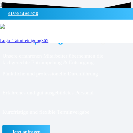
01590 14 60 97 8
GRÜNDLICH, ZUVERLÄSSIG UND SCHNELL!
Entrümpelung
Hamburg
Unsere erfahrenen Mitarbeiter übernehmen die
fachgerechte Entrümpelung & Entsorgung.
Pünktliche und professionelle Durchführung
Erfahrenes und gut ausgebildetes Personal
Kurzfristige und flexible Terminvergabe
Jetzt anfragen