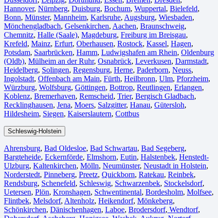
Hannover
,
Nürnberg
,
Duisburg⁠
,
Bochum
,
Wuppertal⁠
,
Bielefeld⁠
,
Bonn⁠
,
Münster⁠
,
Mannheim
,
Karlsruhe
,
Augsburg
,
Wiesbaden⁠
,
Mönchengladbach⁠
,
Gelsenkirchen⁠
,
Aachen⁠
,
Braunschweig
,
Chemnitz⁠
,
Halle (Saale)
⁠,
Magdeburg
,
Freiburg im Breisgau
⁠,
Krefeld⁠
,
Mainz⁠
,
Erfurt
,
Oberhausen⁠
,
Rostock⁠
,
Kassel⁠
,
Hagen
,
Potsdam
,
Saarbrücken⁠
,
Hamm
,
Ludwigshafen am Rhein
⁠,
Oldenburg
(Oldb)
,
Mülheim an der Ruhr
,
Osnabrück⁠
,
Leverkusen
,
Darmstadt⁠
,
Heidelberg
,
Solingen
,
Regensburg
,
Herne⁠
,
Paderborn
,
Neuss
,
Ingolstadt
,
Offenbach am Main
,
Fürth⁠
,
Heilbronn
,
Ulm⁠
,
Pforzheim
,
Würzburg
,
Wolfsburg⁠
,
Göttingen
,
Bottrop
,
Reutlingen
,
Erlangen⁠
,
Koblenz
,
Bremerhaven⁠
,
Remscheid
,
Trier⁠
,
Bergisch Gladbach
,
Recklinghausen
,
Jena⁠
,
Moers⁠
,
Salzgitter⁠
,
Hanau
,
Gütersloh
,
Hildesheim⁠
,
Siegen⁠
,
Kaiserslautern⁠
,
Cottbus⁠
Schleswig-Holstein
Ahrensburg
,
Bad Oldesloe
,
Bad Schwartau
,
Bad Segeberg
,
Bargteheide
,
Eckernförde
,
Elmshorn
,
Eutin
,
Halstenbek
,
Henstedt-
Ulzburg
,
Kaltenkirchen
,
Mölln
,
Neumünster
,
Neustadt in Holstein
,
Norderstedt
,
Pinneberg
,
Preetz
,
Quickborn
,
Ratekau
,
Reinbek
,
Rendsburg
,
Schenefeld
,
Schleswig
,
Schwarzenbek
,
Stockelsdorf
,
Uetersen
,
Plön
,
Kronshagen
,
Schwentinental
,
Bordesholm
,
Molfsee
,
Flintbek
,
Melsdorf
,
Altenholz
,
Heikendorf
,
Mönkeberg
,
Schönkirchen
,
Dänischenhagen
,
Laboe
,
Brodersdorf
,
Wendtorf
,