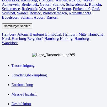
Dobersdorf
,
Ascheberg
,
Honigsee
,
Wasbek
,
Aukrug
,
Nortorf
,
Achterwehr
,
Bredenbek
,
Gettorf
,
Strande
,
Schwedeneck
,
Rumohr
,
Schierensee
,
Rodenbek
,
Westensee
,
Haßmoor
,
Emkendorf
,
Groß
Vollstedt
,
Warder
,
Boksee
,
Probsteierhagen
,
Neuwittenberg
,
Büdelsdorf
,
Schacht-Audorf
,
Rastorf
Hamburger Bezirke
Hamburg-Altona
,
Hamburg-Eimsbüttel
,
Hamburg-Mitte
,
Hamburg-
Nord
,
Hamburg-Bergedorf
,
Hamburg-Harburg
,
Hamburg-
Wandsbek
Tatortreinigung
Schädlingsbekämpfung
Entrümpelung
Messie-Haushalt
Desinfektion