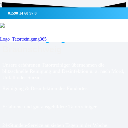
01590 14 60 97 8
UMWELTSCHONENDE REINIGUNG & DESINFEKTION
Tatortreinigung für
Braunschweig
Unsere erfahrenen Tatortreiniger übernehmen die
blitzschnelle Reinigung und Desinfektion u. a. nach Mord,
Unfall oder Suizid.
Reinigung & Desinfektion des Fundortes
Erfahrene und gut ausgebildete Tatortreiniger
24-Stunden-Service an sieben Tagen in der Woche