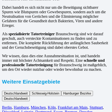
Dabei handelt es sich nicht nur um die Beseitigung sichtbarer
Spuren wie Blutspuren oder Gewebespuren, sondern auch um die
Neutralisation von Gerüchen und die Eliminierung möglicher
Gefahren für die Gesundheit durch Bakterien, Viren und andere
Erreger.
Als
spezialisierte Tatortreiniger
Braunschweig sind wir darauf
geschult, auch versteckte Kontaminationen zu finden und zu
entfernen. Die komplette Rückführung der anfänglichen Sauberkeit
und der Geruchsbeseitigung sind dabei oberstes Gebot.
Wir wissen, dass dies eine Ausnahmesituation ist, und handeln
immer mit höchster Achtsamkeit und Respekt. Eine
schnelle und
professionelle Tatortreinigung
für Braunschweig ist maßgeblich,
um den Ort wieder nutzbar oder wieder bewohnbar zu machen.
Weitere Einsatzgebiete
Deutschlandweit
Schleswig-Holstein
Hamburger Bezirke
Deutschlandweit
Berlin⁠
,
Hamburg
,
München
,
Köln⁠
,
Frankfurt am Main
,
Stuttgart
,
Düsseldorf
,
Leipzig
,
Dortmund
,
Essen
,
Bremen
,
Dresden
,