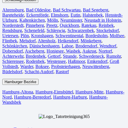
Ahrensburg
,
Bad Oldesloe
,
Bad Schwartau
,
Bad Segeberg
,
Bargteheide
,
Eckernförde
,
Elmshorn
,
Eutin
,
Halstenbek
,
Henstedt-
Ulzburg
,
Kaltenkirchen
,
Mölln
,
Neumünster
,
Neustadt in Holstein
,
Norderstedt
,
Pinneberg
,
Preetz
,
Quickborn
,
Ratekau
,
Reinbek
,
Rendsburg
,
Schenefeld
,
Schleswig
,
Schwarzenbek
,
Stockelsdorf
,
Uetersen
,
Plön
,
Kronshagen
,
Schwentinental
,
Bordesholm
,
Molfsee
,
Flintbek
,
Melsdorf
,
Altenholz
,
Heikendorf
,
Mönkeberg
,
Schönkirchen
,
Dänischenhagen
,
Laboe
,
Brodersdorf
,
Wendtorf
,
Dobersdorf
,
Ascheberg
,
Honigsee
,
Wasbek
,
Aukrug
,
Nortorf
,
Achterwehr
,
Bredenbek
,
Gettorf
,
Strande
,
Schwedeneck
,
Rumohr
,
Schierensee
,
Rodenbek
,
Westensee
,
Haßmoor
,
Emkendorf
,
Groß
Vollstedt
,
Warder
,
Boksee
,
Probsteierhagen
,
Neuwittenberg
,
Büdelsdorf
,
Schacht-Audorf
,
Rastorf
Hamburger Bezirke
Hamburg-Altona
,
Hamburg-Eimsbüttel
,
Hamburg-Mitte
,
Hamburg-
Nord
,
Hamburg-Bergedorf
,
Hamburg-Harburg
,
Hamburg-
Wandsbek