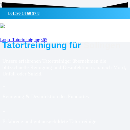
01590 14 60 97 8
UMWELTSCHONENDE REINIGUNG & DESINFEKTION
Tatortreinigung für
Solingen
Unsere erfahrenen Tatortreiniger übernehmen die
blitzschnelle Reinigung und Desinfektion u. a. nach Mord,
Unfall oder Suizid.
Reinigung & Desinfektion des Fundortes
Erfahrene und gut ausgebildete Tatortreiniger