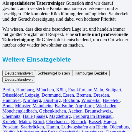
Als
spezialisierte Tatortreiniger
Gütersloh sind wir darauf
geschult, auch versteckte Kontaminationen zu erkennen und zu
beseitigen. Die komplette Rückführung der anfänglichen Sauberkeit
und der Geruchsbeseitigung sind dabei von höchster Priorität.
Wir wissen, dass dies eine besondere Lage ist, und handeln immer
mit größter Sorgfalt und Respekt. Eine
schnelle und professionelle
Tatortreinigung
für Gütersloh ist entscheidend, um den Ort wieder
nutzbar oder wieder bewohnbar zu machen.
Weitere Einsatzgebiete
Deutschlandweit
Schleswig-Holstein
Hamburger Bezirke
Deutschlandweit
Berlin⁠
,
Hamburg
,
München
,
Köln⁠
,
Frankfurt am Main
,
Stuttgart
,
Düsseldorf
,
Leipzig
,
Dortmund
,
Essen
,
Bremen
,
Dresden
,
Hannover
,
Nürnberg
,
Duisburg⁠
,
Bochum
,
Wuppertal⁠
,
Bielefeld⁠
,
Bonn⁠
,
Münster⁠
,
Mannheim
,
Karlsruhe
,
Augsburg
,
Wiesbaden⁠
,
Mönchengladbach⁠
,
Gelsenkirchen⁠
,
Aachen⁠
,
Braunschweig
,
Chemnitz⁠
,
Halle (Saale)
⁠,
Magdeburg
,
Freiburg im Breisgau
⁠,
Krefeld⁠
,
Mainz⁠
,
Erfurt
,
Oberhausen⁠
,
Rostock⁠
,
Kassel⁠
,
Hagen
,
Potsdam
,
Saarbrücken⁠
,
Hamm
,
Ludwigshafen am Rhein
⁠,
Oldenburg