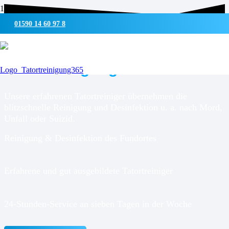
01590 14 60 97 8
UMWELTSCHONENDE REINIGUNG & DESINFEKTION
Tatortreinigung für
Gütersloh
Unsere erfahrenen Tatortreiniger übernehmen die
blitzschnelle Reinigung und Desinfektion u. a. nach Mord,
Unfall oder Suizid.
Reinigung & Desinfektion des Fundortes
Erfahrene und gut ausgebildete Tatortreiniger
24-Stunden-Service an sieben Tagen in der Woche