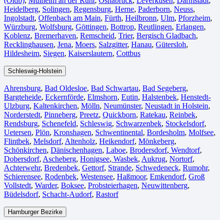
(Oldb)
,
Mülheim an der Ruhr
,
Osnabrück⁠
,
Leverkusen
,
Darmstadt⁠
,
Heidelberg
,
Solingen
,
Regensburg
,
Herne⁠
,
Paderborn
,
Neuss
,
Ingolstadt
,
Offenbach am Main
,
Fürth⁠
,
Heilbronn
,
Ulm⁠
,
Pforzheim
,
Würzburg
,
Wolfsburg⁠
,
Göttingen
,
Bottrop
,
Reutlingen
,
Erlangen⁠
,
Koblenz
,
Bremerhaven⁠
,
Remscheid
,
Trier⁠
,
Bergisch Gladbach
,
Recklinghausen
,
Jena⁠
,
Moers⁠
,
Salzgitter⁠
,
Hanau
,
Gütersloh
,
Hildesheim⁠
,
Siegen⁠
,
Kaiserslautern⁠
,
Cottbus⁠
Schleswig-Holstein
Ahrensburg
,
Bad Oldesloe
,
Bad Schwartau
,
Bad Segeberg
,
Bargteheide
,
Eckernförde
,
Elmshorn
,
Eutin
,
Halstenbek
,
Henstedt-
Ulzburg
,
Kaltenkirchen
,
Mölln
,
Neumünster
,
Neustadt in Holstein
,
Norderstedt
,
Pinneberg
,
Preetz
,
Quickborn
,
Ratekau
,
Reinbek
,
Rendsburg
,
Schenefeld
,
Schleswig
,
Schwarzenbek
,
Stockelsdorf
,
Uetersen
,
Plön
,
Kronshagen
,
Schwentinental
,
Bordesholm
,
Molfsee
,
Flintbek
,
Melsdorf
,
Altenholz
,
Heikendorf
,
Mönkeberg
,
Schönkirchen
,
Dänischenhagen
,
Laboe
,
Brodersdorf
,
Wendtorf
,
Dobersdorf
,
Ascheberg
,
Honigsee
,
Wasbek
,
Aukrug
,
Nortorf
,
Achterwehr
,
Bredenbek
,
Gettorf
,
Strande
,
Schwedeneck
,
Rumohr
,
Schierensee
,
Rodenbek
,
Westensee
,
Haßmoor
,
Emkendorf
,
Groß
Vollstedt
,
Warder
,
Boksee
,
Probsteierhagen
,
Neuwittenberg
,
Büdelsdorf
,
Schacht-Audorf
,
Rastorf
Hamburger Bezirke