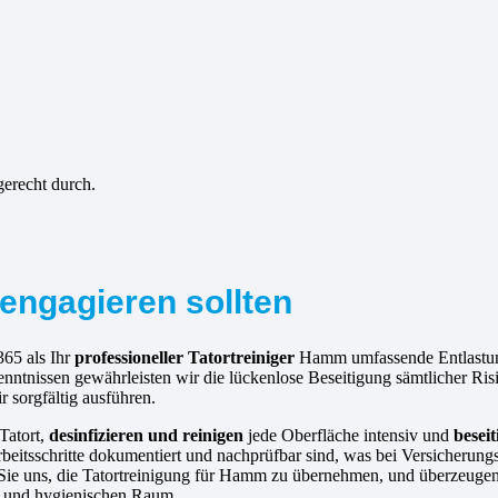
gerecht durch.
engagieren sollten
365 als Ihr
professioneller Tatortreiniger
Hamm umfassende Entlastung.
enntnissen gewährleisten wir die lückenlose Beseitigung sämtlicher R
r sorgfältig ausführen.
Tatort,
desinfizieren und reinigen
jede Oberfläche intensiv und
besei
rbeitsschritte dokumentiert und nachprüfbar sind, was bei Versicherungs
n Sie uns, die Tatortreinigung für Hamm zu übernehmen, und überzeuge
en und hygienischen Raum.