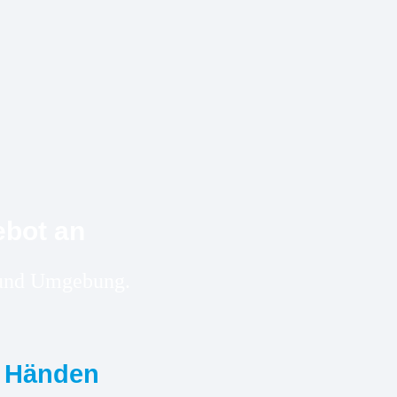
ebot an
m und Umgebung.
n Händen