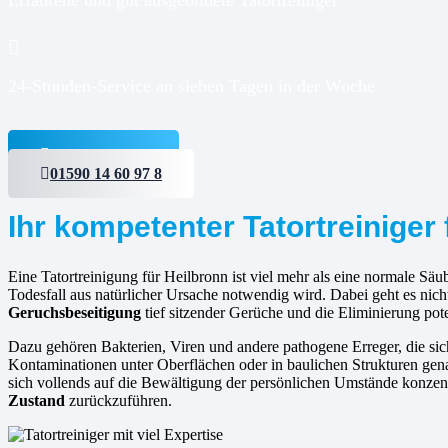
24-Stunden-Service an sieben Tagen in der Woche
Jetzt anfragen
01590 14 60 97 8
Ihr kompetenter Tatortreiniger 
Eine Tatortreinigung für Heilbronn ist viel mehr als eine normale Säub
Todesfall aus natürlicher Ursache notwendig wird. Dabei geht es nic
Geruchsbeseitigung
tief sitzender Gerüche und die Eliminierung pote
Dazu gehören Bakterien, Viren und andere pathogene Erreger, die s
Kontaminationen unter Oberflächen oder in baulichen Strukturen gena
sich vollends auf die Bewältigung der persönlichen Umstände konzent
Zustand
zurückzuführen.