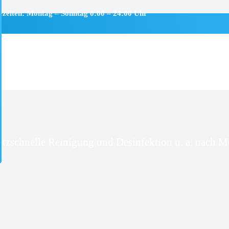
ezeiten: Montag – Sonntag 0:00 – 24:00 Uhr
lbronn
itzschnelle Reinigung und Desinfektion u. a. nach Mo