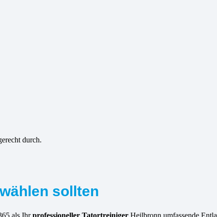
gerecht durch.
wählen sollten
365 als Ihr
professioneller Tatortreiniger
Heilbronn umfassende Entlas