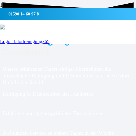
01590 14 60 97 8
UMWELTSCHONENDE REINIGUNG & DESINFEKTION
Tatortreinigung für
Osnabrück
Unsere erfahrenen Tatortreiniger übernehmen die
blitzschnelle Reinigung und Desinfektion u. a. nach Mord,
Unfall oder Suizid.
Reinigung & Desinfektion des Fundortes
Erfahrene und gut ausgebildete Tatortreiniger
24-Stunden-Service an sieben Tagen in der Woche