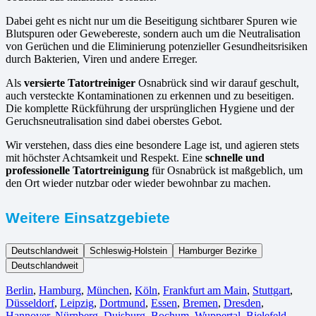
Dabei geht es nicht nur um die Beseitigung sichtbarer Spuren wie
Blutspuren oder Gewebereste, sondern auch um die Neutralisation
von Gerüchen und die Eliminierung potenzieller Gesundheitsrisiken
durch Bakterien, Viren und andere Erreger.
Als
versierte Tatortreiniger
Osnabrück sind wir darauf geschult,
auch versteckte Kontaminationen zu erkennen und zu beseitigen.
Die komplette Rückführung der ursprünglichen Hygiene und der
Geruchsneutralisation sind dabei oberstes Gebot.
Wir verstehen, dass dies eine besondere Lage ist, und agieren stets
mit höchster Achtsamkeit und Respekt. Eine
schnelle und
professionelle Tatortreinigung
für Osnabrück ist maßgeblich, um
den Ort wieder nutzbar oder wieder bewohnbar zu machen.
Weitere Einsatzgebiete
Deutschlandweit
Schleswig-Holstein
Hamburger Bezirke
Deutschlandweit
Berlin⁠
,
Hamburg
,
München
,
Köln⁠
,
Frankfurt am Main
,
Stuttgart
,
Düsseldorf
,
Leipzig
,
Dortmund
,
Essen
,
Bremen
,
Dresden
,
Hannover
,
Nürnberg
,
Duisburg⁠
,
Bochum
,
Wuppertal⁠
,
Bielefeld⁠
,