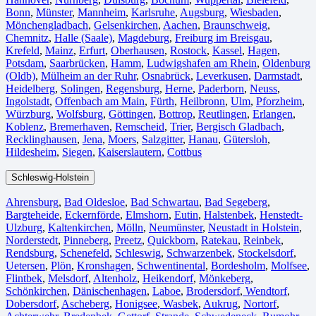
Bonn⁠
,
Münster⁠
,
Mannheim
,
Karlsruhe
,
Augsburg
,
Wiesbaden⁠
,
Mönchengladbach⁠
,
Gelsenkirchen⁠
,
Aachen⁠
,
Braunschweig
,
Chemnitz⁠
,
Halle (Saale)
⁠,
Magdeburg
,
Freiburg im Breisgau
⁠,
Krefeld⁠
,
Mainz⁠
,
Erfurt
,
Oberhausen⁠
,
Rostock⁠
,
Kassel⁠
,
Hagen
,
Potsdam
,
Saarbrücken⁠
,
Hamm
,
Ludwigshafen am Rhein
⁠,
Oldenburg
(Oldb)
,
Mülheim an der Ruhr
,
Osnabrück⁠
,
Leverkusen
,
Darmstadt⁠
,
Heidelberg
,
Solingen
,
Regensburg
,
Herne⁠
,
Paderborn
,
Neuss
,
Ingolstadt
,
Offenbach am Main
,
Fürth⁠
,
Heilbronn
,
Ulm⁠
,
Pforzheim
,
Würzburg
,
Wolfsburg⁠
,
Göttingen
,
Bottrop
,
Reutlingen
,
Erlangen⁠
,
Koblenz
,
Bremerhaven⁠
,
Remscheid
,
Trier⁠
,
Bergisch Gladbach
,
Recklinghausen
,
Jena⁠
,
Moers⁠
,
Salzgitter⁠
,
Hanau
,
Gütersloh
,
Hildesheim⁠
,
Siegen⁠
,
Kaiserslautern⁠
,
Cottbus⁠
Schleswig-Holstein
Ahrensburg
,
Bad Oldesloe
,
Bad Schwartau
,
Bad Segeberg
,
Bargteheide
,
Eckernförde
,
Elmshorn
,
Eutin
,
Halstenbek
,
Henstedt-
Ulzburg
,
Kaltenkirchen
,
Mölln
,
Neumünster
,
Neustadt in Holstein
,
Norderstedt
,
Pinneberg
,
Preetz
,
Quickborn
,
Ratekau
,
Reinbek
,
Rendsburg
,
Schenefeld
,
Schleswig
,
Schwarzenbek
,
Stockelsdorf
,
Uetersen
,
Plön
,
Kronshagen
,
Schwentinental
,
Bordesholm
,
Molfsee
,
Flintbek
,
Melsdorf
,
Altenholz
,
Heikendorf
,
Mönkeberg
,
Schönkirchen
,
Dänischenhagen
,
Laboe
,
Brodersdorf
,
Wendtorf
,
Dobersdorf
,
Ascheberg
,
Honigsee
,
Wasbek
,
Aukrug
,
Nortorf
,