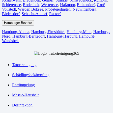
Achterwehr
,
Bredenbek
,
Gettorf
,
Strande
,
Schwedeneck
,
Rumohr
,
Schierensee
,
Rodenbek
,
Westensee
,
Haßmoor
,
Emkendorf
,
Groß
Vollstedt
,
Warder
,
Boksee
,
Probsteierhagen
,
Neuwittenberg
,
Büdelsdorf
,
Schacht-Audorf
,
Rastorf
Hamburger Bezirke
Hamburg-Altona
,
Hamburg-Eimsbüttel
,
Hamburg-Mitte
,
Hamburg-
Nord
,
Hamburg-Bergedorf
,
Hamburg-Harburg
,
Hamburg-
Wandsbek
Tatortreinigung
Schädlingsbekämpfung
Entrümpelung
Messie-Haushalt
Desinfektion