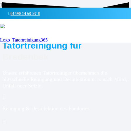
01590 14 60 97 8
UMWELTSCHONENDE REINIGUNG & DESINFEKTION
Tatortreinigung für
Bredenbek
Unsere erfahrenen Tatortreiniger übernehmen die
blitzschnelle Reinigung und Desinfektion u. a. nach Mord,
Unfall oder Suizid.
Reinigung & Desinfektion des Fundortes