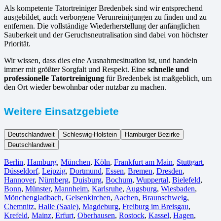
Als kompetente Tatortreiniger Bredenbek sind wir entsprechend
ausgebildet, auch verborgene Verunreinigungen zu finden und zu
entfernen. Die vollständige Wiederherstellung der anfänglichen
Sauberkeit und der Geruchsneutralisation sind dabei von höchster
Priorität.
Wir wissen, dass dies eine Ausnahmesituation ist, und handeln
immer mit größter Sorgfalt und Respekt. Eine
schnelle und
professionelle Tatortreinigung
für Bredenbek ist maßgeblich, um
den Ort wieder bewohnbar oder nutzbar zu machen.
Weitere Einsatzgebiete
Deutschlandweit
Schleswig-Holstein
Hamburger Bezirke
Deutschlandweit
Berlin⁠
,
Hamburg
,
München
,
Köln⁠
,
Frankfurt am Main
,
Stuttgart
,
Düsseldorf
,
Leipzig
,
Dortmund
,
Essen
,
Bremen
,
Dresden
,
Hannover
,
Nürnberg
,
Duisburg⁠
,
Bochum
,
Wuppertal⁠
,
Bielefeld⁠
,
Bonn⁠
,
Münster⁠
,
Mannheim
,
Karlsruhe
,
Augsburg
,
Wiesbaden⁠
,
Mönchengladbach⁠
,
Gelsenkirchen⁠
,
Aachen⁠
,
Braunschweig
,
Chemnitz⁠
,
Halle (Saale)
⁠,
Magdeburg
,
Freiburg im Breisgau
⁠,
Krefeld⁠
,
Mainz⁠
,
Erfurt
,
Oberhausen⁠
,
Rostock⁠
,
Kassel⁠
,
Hagen
,