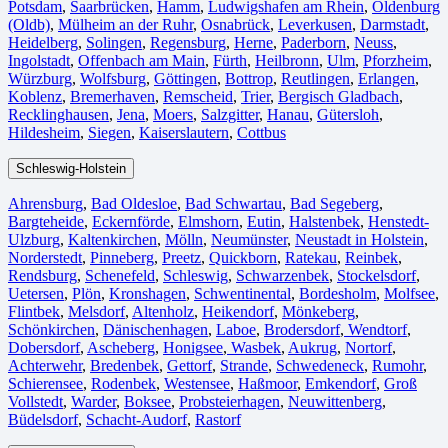
Potsdam
,
Saarbrücken⁠
,
Hamm
,
Ludwigshafen am Rhein
⁠,
Oldenburg
(Oldb)
,
Mülheim an der Ruhr
,
Osnabrück⁠
,
Leverkusen
,
Darmstadt⁠
,
Heidelberg
,
Solingen
,
Regensburg
,
Herne⁠
,
Paderborn
,
Neuss
,
Ingolstadt
,
Offenbach am Main
,
Fürth⁠
,
Heilbronn
,
Ulm⁠
,
Pforzheim
,
Würzburg
,
Wolfsburg⁠
,
Göttingen
,
Bottrop
,
Reutlingen
,
Erlangen⁠
,
Koblenz
,
Bremerhaven⁠
,
Remscheid
,
Trier⁠
,
Bergisch Gladbach
,
Recklinghausen
,
Jena⁠
,
Moers⁠
,
Salzgitter⁠
,
Hanau
,
Gütersloh
,
Hildesheim⁠
,
Siegen⁠
,
Kaiserslautern⁠
,
Cottbus⁠
Schleswig-Holstein
Ahrensburg
,
Bad Oldesloe
,
Bad Schwartau
,
Bad Segeberg
,
Bargteheide
,
Eckernförde
,
Elmshorn
,
Eutin
,
Halstenbek
,
Henstedt-
Ulzburg
,
Kaltenkirchen
,
Mölln
,
Neumünster
,
Neustadt in Holstein
,
Norderstedt
,
Pinneberg
,
Preetz
,
Quickborn
,
Ratekau
,
Reinbek
,
Rendsburg
,
Schenefeld
,
Schleswig
,
Schwarzenbek
,
Stockelsdorf
,
Uetersen
,
Plön
,
Kronshagen
,
Schwentinental
,
Bordesholm
,
Molfsee
,
Flintbek
,
Melsdorf
,
Altenholz
,
Heikendorf
,
Mönkeberg
,
Schönkirchen
,
Dänischenhagen
,
Laboe
,
Brodersdorf
,
Wendtorf
,
Dobersdorf
,
Ascheberg
,
Honigsee
,
Wasbek
,
Aukrug
,
Nortorf
,
Achterwehr
,
Bredenbek
,
Gettorf
,
Strande
,
Schwedeneck
,
Rumohr
,
Schierensee
,
Rodenbek
,
Westensee
,
Haßmoor
,
Emkendorf
,
Groß
Vollstedt
,
Warder
,
Boksee
,
Probsteierhagen
,
Neuwittenberg
,
Büdelsdorf
,
Schacht-Audorf
,
Rastorf