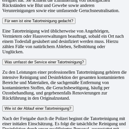
ereignet hat. Sie schließt die Eliminierung von biologischen
Rückständen wie Blut und Gewebe sowie anderen
Verunreinigungen sowie eine umfassende Geruchsneutralisation.
Für wen ist eine Tatortreinigung gedacht?
Eine Tatortreinigung wird üblicherweise von Angehörigen,
Vermietern oder Hausverwaltungen beauftragt, sobald ein Ort nach
einem Todesfall gesäubert und desinfiziert werden muss. Hierzu
zählen Fälle von natürlichem Ableben, Selbsttötung oder
Unglücken.
Was umfasst der Service einer Tatortreinigung?
Zu den Leistungen einer professionellen Tatortreinigung gehören die
intensive Reinigung und Desinfektion der gesamten kontaminierten
Bereiche und Materialien, die sachgemäße Entfernung von
kontaminierten Stoffen, die Geruchsbeseitigung, häufig per
Ozonbehandlung, und gegebenenfalls Renovierungen zur
Rückführung in den Originalzustand.
Wie ist der Ablauf einer Tatortreinigung?
Nach der Freigabe durch die Polizei beginnt die Tatortreinigung mit
einer initialen Einschätzung. Es folgt die tatsächliche Reinigung und
Desinfektion durch unser qualifiziertes Personal, ausgestattet mit