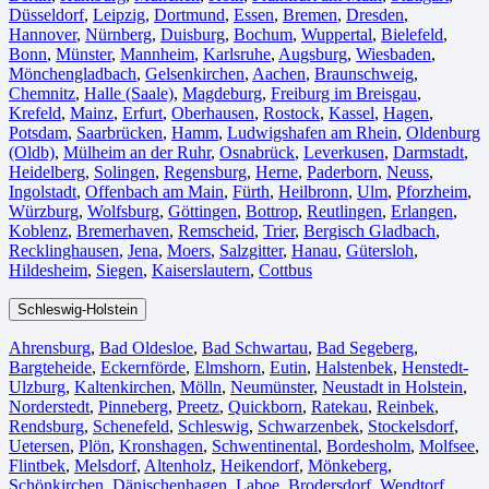
Düsseldorf
,
Leipzig
,
Dortmund
,
Essen
,
Bremen
,
Dresden
,
Hannover
,
Nürnberg
,
Duisburg⁠
,
Bochum
,
Wuppertal⁠
,
Bielefeld⁠
,
Bonn⁠
,
Münster⁠
,
Mannheim
,
Karlsruhe
,
Augsburg
,
Wiesbaden⁠
,
Mönchengladbach⁠
,
Gelsenkirchen⁠
,
Aachen⁠
,
Braunschweig
,
Chemnitz⁠
,
Halle (Saale)
⁠,
Magdeburg
,
Freiburg im Breisgau
⁠,
Krefeld⁠
,
Mainz⁠
,
Erfurt
,
Oberhausen⁠
,
Rostock⁠
,
Kassel⁠
,
Hagen
,
Potsdam
,
Saarbrücken⁠
,
Hamm
,
Ludwigshafen am Rhein
⁠,
Oldenburg
(Oldb)
,
Mülheim an der Ruhr
,
Osnabrück⁠
,
Leverkusen
,
Darmstadt⁠
,
Heidelberg
,
Solingen
,
Regensburg
,
Herne⁠
,
Paderborn
,
Neuss
,
Ingolstadt
,
Offenbach am Main
,
Fürth⁠
,
Heilbronn
,
Ulm⁠
,
Pforzheim
,
Würzburg
,
Wolfsburg⁠
,
Göttingen
,
Bottrop
,
Reutlingen
,
Erlangen⁠
,
Koblenz
,
Bremerhaven⁠
,
Remscheid
,
Trier⁠
,
Bergisch Gladbach
,
Recklinghausen
,
Jena⁠
,
Moers⁠
,
Salzgitter⁠
,
Hanau
,
Gütersloh
,
Hildesheim⁠
,
Siegen⁠
,
Kaiserslautern⁠
,
Cottbus⁠
Schleswig-Holstein
Ahrensburg
,
Bad Oldesloe
,
Bad Schwartau
,
Bad Segeberg
,
Bargteheide
,
Eckernförde
,
Elmshorn
,
Eutin
,
Halstenbek
,
Henstedt-
Ulzburg
,
Kaltenkirchen
,
Mölln
,
Neumünster
,
Neustadt in Holstein
,
Norderstedt
,
Pinneberg
,
Preetz
,
Quickborn
,
Ratekau
,
Reinbek
,
Rendsburg
,
Schenefeld
,
Schleswig
,
Schwarzenbek
,
Stockelsdorf
,
Uetersen
,
Plön
,
Kronshagen
,
Schwentinental
,
Bordesholm
,
Molfsee
,
Flintbek
,
Melsdorf
,
Altenholz
,
Heikendorf
,
Mönkeberg
,
Schönkirchen
,
Dänischenhagen
,
Laboe
,
Brodersdorf
,
Wendtorf
,