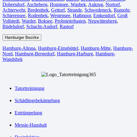
Dobersdorf
,
Ascheberg
,
Honigsee
,
Wasbek
,
Aukrug
,
Nortorf
,
Achterwehr
,
Bredenbek
,
Gettorf
,
Strande
,
Schwedeneck
,
Rumohr
,
Schierensee
,
Rodenbek
,
Westensee
,
Haßmoor
,
Emkendorf
,
Groß
Vollstedt
,
Warder
,
Boksee
,
Probsteierhagen
,
Neuwittenberg
,
Büdelsdorf
,
Schacht-Audorf
,
Rastorf
Hamburger Bezirke
Hamburg-Altona
,
Hamburg-Eimsbüttel
,
Hamburg-Mitte
,
Hamburg-
Nord
,
Hamburg-Bergedorf
,
Hamburg-Harburg
,
Hamburg-
Wandsbek
Tatortreinigung
Schädlingsbekämpfung
Entrümpelung
Messie-Haushalt