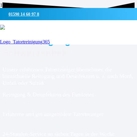
01590 14 60 97 8
UMWELTSCHONENDE REINIGUNG & DESINFEKTION
Tatortreinigung für
Schwarzenbek
Unsere erfahrenen Tatortreiniger übernehmen die
blitzschnelle Reinigung und Desinfektion u. a. nach Mord,
Unfall oder Suizid.
Reinigung & Desinfektion des Fundortes
Erfahrene und gut ausgebildete Tatortreiniger
24-Stunden-Service an sieben Tagen in der Woche