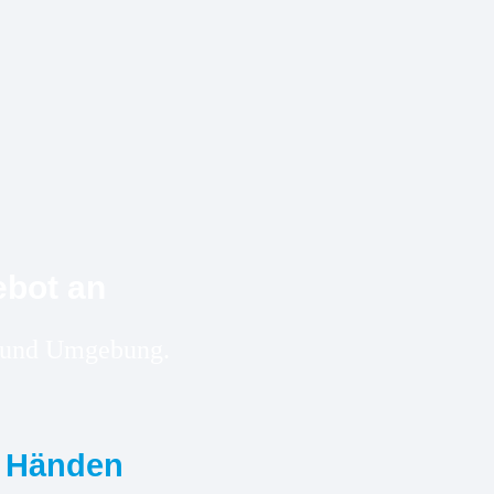
ebot an
er und Umgebung.
n Händen