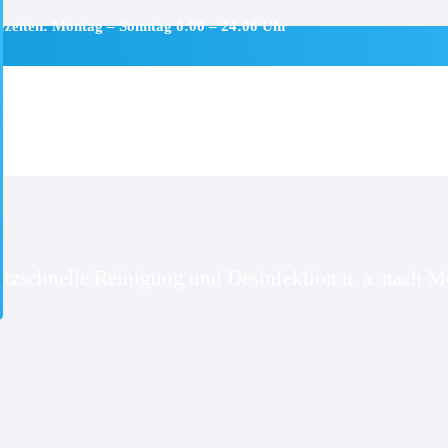
ezeiten: Montag – Sonntag 0:00 – 24:00 Uhr
gteheide
itzschnelle Reinigung und Desinfektion u. a. nach Mo