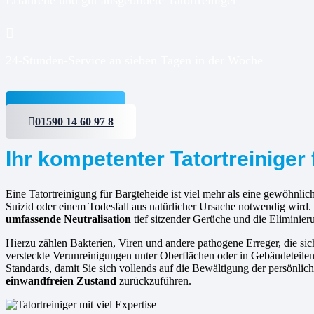
24-Stunden-Service an sieben Tagen in der Woche
Jetzt anfragen
01590 14 60 97 8
Ihr kompetenter Tatortreiniger
Eine Tatortreinigung für Bargteheide ist viel mehr als eine gewöhnlich
Suizid oder einem Todesfall aus natürlicher Ursache notwendig wird.
umfassende Neutralisation
tief sitzender Gerüche und die Eliminier
Hierzu zählen Bakterien, Viren und andere pathogene Erreger, die s
versteckte Verunreinigungen unter Oberflächen oder in Gebäudeteilen
Standards, damit Sie sich vollends auf die Bewältigung der persönli
einwandfreien Zustand
zurückzuführen.