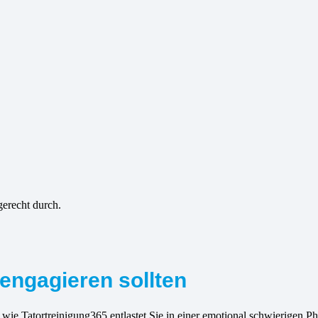
gerecht durch.
engagieren sollten
 wie Tatortreinigung365 entlastet Sie in einer emotional schwierigen 