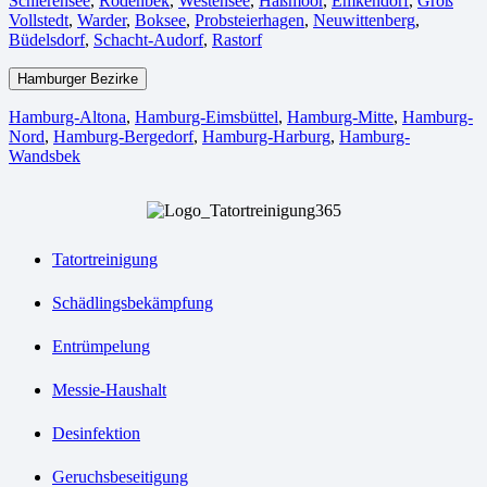
Schierensee
,
Rodenbek
,
Westensee
,
Haßmoor
,
Emkendorf
,
Groß
Vollstedt
,
Warder
,
Boksee
,
Probsteierhagen
,
Neuwittenberg
,
Büdelsdorf
,
Schacht-Audorf
,
Rastorf
Hamburger Bezirke
Hamburg-Altona
,
Hamburg-Eimsbüttel
,
Hamburg-Mitte
,
Hamburg-
Nord
,
Hamburg-Bergedorf
,
Hamburg-Harburg
,
Hamburg-
Wandsbek
Tatortreinigung
Schädlingsbekämpfung
Entrümpelung
Messie-Haushalt
Desinfektion
Geruchsbeseitigung