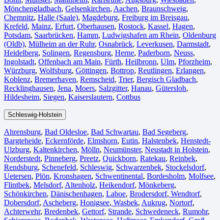
Mönchengladbach⁠
,
Gelsenkirchen⁠
,
Aachen⁠
,
Braunschweig
,
Chemnitz⁠
,
Halle (Saale)
⁠,
Magdeburg
,
Freiburg im Breisgau
⁠,
Krefeld⁠
,
Mainz⁠
,
Erfurt
,
Oberhausen⁠
,
Rostock⁠
,
Kassel⁠
,
Hagen
,
Potsdam
,
Saarbrücken⁠
,
Hamm
,
Ludwigshafen am Rhein
⁠,
Oldenburg
(Oldb)
,
Mülheim an der Ruhr
,
Osnabrück⁠
,
Leverkusen
,
Darmstadt⁠
,
Heidelberg
,
Solingen
,
Regensburg
,
Herne⁠
,
Paderborn
,
Neuss
,
Ingolstadt
,
Offenbach am Main
,
Fürth⁠
,
Heilbronn
,
Ulm⁠
,
Pforzheim
,
Würzburg
,
Wolfsburg⁠
,
Göttingen
,
Bottrop
,
Reutlingen
,
Erlangen⁠
,
Koblenz
,
Bremerhaven⁠
,
Remscheid
,
Trier⁠
,
Bergisch Gladbach
,
Recklinghausen
,
Jena⁠
,
Moers⁠
,
Salzgitter⁠
,
Hanau
,
Gütersloh
,
Hildesheim⁠
,
Siegen⁠
,
Kaiserslautern⁠
,
Cottbus⁠
Schleswig-Holstein
Ahrensburg
,
Bad Oldesloe
,
Bad Schwartau
,
Bad Segeberg
,
Bargteheide
,
Eckernförde
,
Elmshorn
,
Eutin
,
Halstenbek
,
Henstedt-
Ulzburg
,
Kaltenkirchen
,
Mölln
,
Neumünster
,
Neustadt in Holstein
,
Norderstedt
,
Pinneberg
,
Preetz
,
Quickborn
,
Ratekau
,
Reinbek
,
Rendsburg
,
Schenefeld
,
Schleswig
,
Schwarzenbek
,
Stockelsdorf
,
Uetersen
,
Plön
,
Kronshagen
,
Schwentinental
,
Bordesholm
,
Molfsee
,
Flintbek
,
Melsdorf
,
Altenholz
,
Heikendorf
,
Mönkeberg
,
Schönkirchen
,
Dänischenhagen
,
Laboe
,
Brodersdorf
,
Wendtorf
,
Dobersdorf
,
Ascheberg
,
Honigsee
,
Wasbek
,
Aukrug
,
Nortorf
,
Achterwehr
,
Bredenbek
,
Gettorf
,
Strande
,
Schwedeneck
,
Rumohr
,