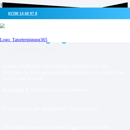
01590 14 60 97 8
UMWELTSCHONENDE REINIGUNG & DESINFEKTION
Tatortreinigung für
Kaltenkirchen
Unsere erfahrenen Tatortreiniger übernehmen die
blitzschnelle Reinigung und Desinfektion u. a. nach Mord,
Unfall oder Suizid.
Reinigung & Desinfektion des Fundortes
Erfahrene und gut ausgebildete Tatortreiniger
24-Stunden-Service an sieben Tagen in der Woche