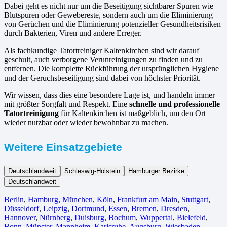
Dabei geht es nicht nur um die Beseitigung sichtbarer Spuren wie
Blutspuren oder Gewebereste, sondern auch um die Eliminierung
von Gerüchen und die Eliminierung potenzieller Gesundheitsrisiken
durch Bakterien, Viren und andere Erreger.
Als fachkundige Tatortreiniger Kaltenkirchen sind wir darauf
geschult, auch verborgene Verunreinigungen zu finden und zu
entfernen. Die komplette Rückführung der ursprünglichen Hygiene
und der Geruchsbeseitigung sind dabei von höchster Priorität.
Wir wissen, dass dies eine besondere Lage ist, und handeln immer
mit größter Sorgfalt und Respekt. Eine
schnelle und professionelle
Tatortreinigung
für Kaltenkirchen ist maßgeblich, um den Ort
wieder nutzbar oder wieder bewohnbar zu machen.
Weitere Einsatzgebiete
Deutschlandweit
Schleswig-Holstein
Hamburger Bezirke
Deutschlandweit
Berlin⁠
,
Hamburg
,
München
,
Köln⁠
,
Frankfurt am Main
,
Stuttgart
,
Düsseldorf
,
Leipzig
,
Dortmund
,
Essen
,
Bremen
,
Dresden
,
Hannover
,
Nürnberg
,
Duisburg⁠
,
Bochum
,
Wuppertal⁠
,
Bielefeld⁠
,
Bonn⁠
,
Münster⁠
,
Mannheim
,
Karlsruhe
,
Augsburg
,
Wiesbaden⁠
,