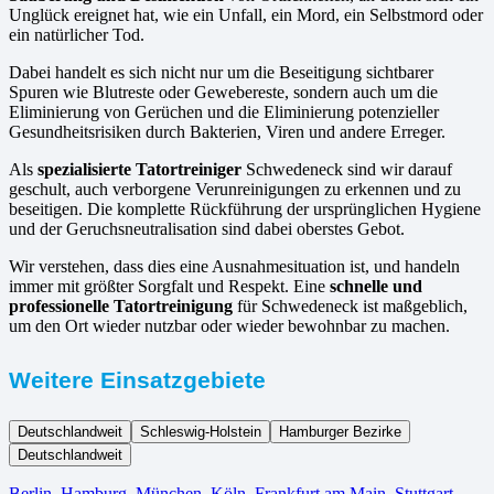
Unglück ereignet hat, wie ein Unfall, ein Mord, ein Selbstmord oder
ein natürlicher Tod.
Dabei handelt es sich nicht nur um die Beseitigung sichtbarer
Spuren wie Blutreste oder Gewebereste, sondern auch um die
Eliminierung von Gerüchen und die Eliminierung potenzieller
Gesundheitsrisiken durch Bakterien, Viren und andere Erreger.
Als
spezialisierte Tatortreiniger
Schwedeneck sind wir darauf
geschult, auch verborgene Verunreinigungen zu erkennen und zu
beseitigen. Die komplette Rückführung der ursprünglichen Hygiene
und der Geruchsneutralisation sind dabei oberstes Gebot.
Wir verstehen, dass dies eine Ausnahmesituation ist, und handeln
immer mit größter Sorgfalt und Respekt. Eine
schnelle und
professionelle Tatortreinigung
für Schwedeneck ist maßgeblich,
um den Ort wieder nutzbar oder wieder bewohnbar zu machen.
Weitere Einsatzgebiete
Deutschlandweit
Schleswig-Holstein
Hamburger Bezirke
Deutschlandweit
Berlin⁠
,
Hamburg
,
München
,
Köln⁠
,
Frankfurt am Main
,
Stuttgart
,