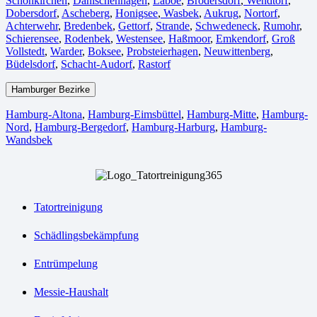
Schönkirchen
,
Dänischenhagen
,
Laboe
,
Brodersdorf
,
Wendtorf
,
Dobersdorf
,
Ascheberg
,
Honigsee
,
Wasbek
,
Aukrug
,
Nortorf
,
Achterwehr
,
Bredenbek
,
Gettorf
,
Strande
,
Schwedeneck
,
Rumohr
,
Schierensee
,
Rodenbek
,
Westensee
,
Haßmoor
,
Emkendorf
,
Groß
Vollstedt
,
Warder
,
Boksee
,
Probsteierhagen
,
Neuwittenberg
,
Büdelsdorf
,
Schacht-Audorf
,
Rastorf
Hamburger Bezirke
Hamburg-Altona
,
Hamburg-Eimsbüttel
,
Hamburg-Mitte
,
Hamburg-
Nord
,
Hamburg-Bergedorf
,
Hamburg-Harburg
,
Hamburg-
Wandsbek
Tatortreinigung
Schädlingsbekämpfung
Entrümpelung
Messie-Haushalt