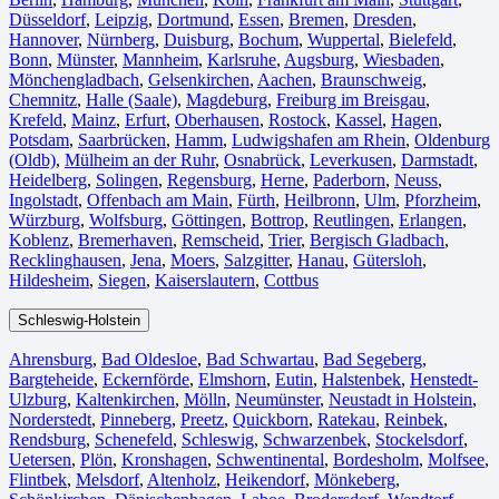
Düsseldorf
,
Leipzig
,
Dortmund
,
Essen
,
Bremen
,
Dresden
,
Hannover
,
Nürnberg
,
Duisburg⁠
,
Bochum
,
Wuppertal⁠
,
Bielefeld⁠
,
Bonn⁠
,
Münster⁠
,
Mannheim
,
Karlsruhe
,
Augsburg
,
Wiesbaden⁠
,
Mönchengladbach⁠
,
Gelsenkirchen⁠
,
Aachen⁠
,
Braunschweig
,
Chemnitz⁠
,
Halle (Saale)
⁠,
Magdeburg
,
Freiburg im Breisgau
⁠,
Krefeld⁠
,
Mainz⁠
,
Erfurt
,
Oberhausen⁠
,
Rostock⁠
,
Kassel⁠
,
Hagen
,
Potsdam
,
Saarbrücken⁠
,
Hamm
,
Ludwigshafen am Rhein
⁠,
Oldenburg
(Oldb)
,
Mülheim an der Ruhr
,
Osnabrück⁠
,
Leverkusen
,
Darmstadt⁠
,
Heidelberg
,
Solingen
,
Regensburg
,
Herne⁠
,
Paderborn
,
Neuss
,
Ingolstadt
,
Offenbach am Main
,
Fürth⁠
,
Heilbronn
,
Ulm⁠
,
Pforzheim
,
Würzburg
,
Wolfsburg⁠
,
Göttingen
,
Bottrop
,
Reutlingen
,
Erlangen⁠
,
Koblenz
,
Bremerhaven⁠
,
Remscheid
,
Trier⁠
,
Bergisch Gladbach
,
Recklinghausen
,
Jena⁠
,
Moers⁠
,
Salzgitter⁠
,
Hanau
,
Gütersloh
,
Hildesheim⁠
,
Siegen⁠
,
Kaiserslautern⁠
,
Cottbus⁠
Schleswig-Holstein
Ahrensburg
,
Bad Oldesloe
,
Bad Schwartau
,
Bad Segeberg
,
Bargteheide
,
Eckernförde
,
Elmshorn
,
Eutin
,
Halstenbek
,
Henstedt-
Ulzburg
,
Kaltenkirchen
,
Mölln
,
Neumünster
,
Neustadt in Holstein
,
Norderstedt
,
Pinneberg
,
Preetz
,
Quickborn
,
Ratekau
,
Reinbek
,
Rendsburg
,
Schenefeld
,
Schleswig
,
Schwarzenbek
,
Stockelsdorf
,
Uetersen
,
Plön
,
Kronshagen
,
Schwentinental
,
Bordesholm
,
Molfsee
,
Flintbek
,
Melsdorf
,
Altenholz
,
Heikendorf
,
Mönkeberg
,