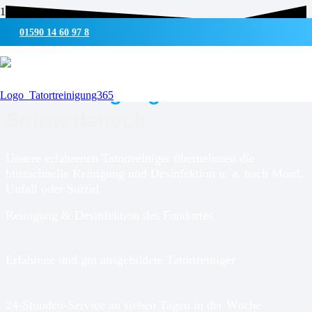
01590 14 60 97 8
UMWELTSCHONENDE REINIGUNG & DESINFEKTION
Tatortreinigung für
Schwedeneck
Unsere erfahrenen Tatortreiniger übernehmen die
blitzschnelle Reinigung und Desinfektion u. a. nach Mord,
Unfall oder Suizid.
Reinigung & Desinfektion des Fundortes
Erfahrene und gut ausgebildete Tatortreiniger
24-Stunden-Service an sieben Tagen in der Woche