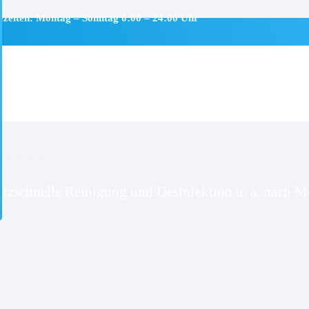
ezeiten: Montag – Sonntag 0:00 – 24:00 Uhr
torf
itzschnelle Reinigung und Desinfektion u. a. nach Mo