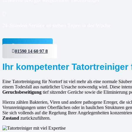
24-Stunden-Service an sieben Tagen in der Woche
Jetzt anfragen
01590 14 60 97 8
Ihr kompetenter Tatortreiniger 
Eine Tatortreinigung für Nortorf ist viel mehr als eine normale Säuberu
einem Todesfall aus natürlicher Ursache notwendig wird. Diese inte
Geruchsbeseitigung
tief sitzender Gerüche sowie die Eliminierung po
Hierzu zählen Bakterien, Viren und andere pathogene Erreger, die s
Verunreinigungen unter Oberflächen oder in baulichen Strukturen gen
Sie sich vollends auf die Regelung Ihrer Angelegenheiten konzentrier
Zustand
zurückzuführen.