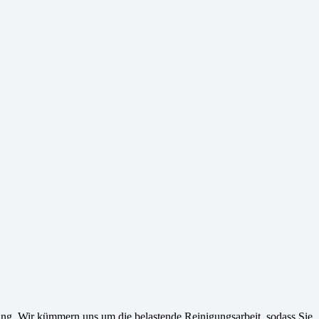
ng. Wir kümmern uns um die belastende Reinigungsarbeit, sodass Sie