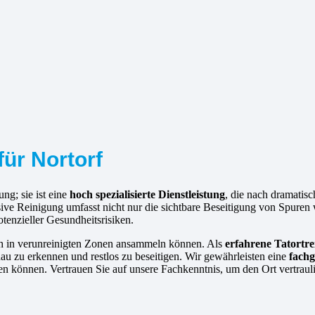
für Nortorf
ng; sie ist eine
hoch spezialisierte Dienstleistung
, die nach dramatis
nsive Reinigung umfasst nicht nur die sichtbare Beseitigung von Spure
tenzieller Gesundheitsrisiken.
ich in verunreinigten Zonen ansammeln können. Als
erfahrene
Tatortre
au zu erkennen und restlos zu beseitigen. Wir gewährleisten eine
fachg
en können. Vertrauen Sie auf unsere Fachkenntnis, um den Ort vertrauli