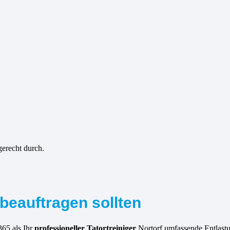
gerecht durch.
beauftragen sollten
365 als Ihr
professioneller Tatortreiniger
Nortorf umfassende Entlastu