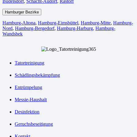
Büdelsdorf
,
Schacht-Audorf
,
Rastorf
Hamburger Bezirke
Hamburg-Altona
,
Hamburg-Eimsbüttel
,
Hamburg-Mitte
,
Hamburg-
Nord
,
Hamburg-Bergedorf
,
Hamburg-Harburg
,
Hamburg-
Wandsbek
Tatortreinigung
Schädlingsbekämpfung
Entrümpelung
Messie-Haushalt
Desinfektion
Geruchsbeseitigung
Kontakt