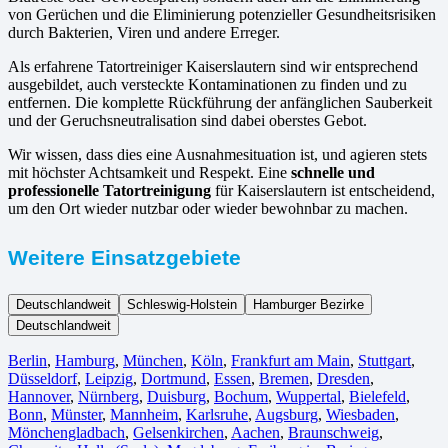
von Gerüchen und die Eliminierung potenzieller Gesundheitsrisiken
durch Bakterien, Viren und andere Erreger.
Als erfahrene Tatortreiniger Kaiserslautern sind wir entsprechend
ausgebildet, auch versteckte Kontaminationen zu finden und zu
entfernen. Die komplette Rückführung der anfänglichen Sauberkeit
und der Geruchsneutralisation sind dabei oberstes Gebot.
Wir wissen, dass dies eine Ausnahmesituation ist, und agieren stets
mit höchster Achtsamkeit und Respekt. Eine
schnelle und
professionelle Tatortreinigung
für Kaiserslautern ist entscheidend,
um den Ort wieder nutzbar oder wieder bewohnbar zu machen.
Weitere Einsatzgebiete
Deutschlandweit
Schleswig-Holstein
Hamburger Bezirke
Deutschlandweit
Berlin⁠
,
Hamburg
,
München
,
Köln⁠
,
Frankfurt am Main
,
Stuttgart
,
Düsseldorf
,
Leipzig
,
Dortmund
,
Essen
,
Bremen
,
Dresden
,
Hannover
,
Nürnberg
,
Duisburg⁠
,
Bochum
,
Wuppertal⁠
,
Bielefeld⁠
,
Bonn⁠
,
Münster⁠
,
Mannheim
,
Karlsruhe
,
Augsburg
,
Wiesbaden⁠
,
Mönchengladbach⁠
,
Gelsenkirchen⁠
,
Aachen⁠
,
Braunschweig
,