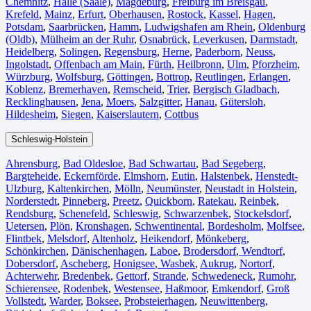
Chemnitz⁠
,
Halle (Saale)
⁠,
Magdeburg
,
Freiburg im Breisgau
⁠,
Krefeld⁠
,
Mainz⁠
,
Erfurt
,
Oberhausen⁠
,
Rostock⁠
,
Kassel⁠
,
Hagen
,
Potsdam
,
Saarbrücken⁠
,
Hamm
,
Ludwigshafen am Rhein
⁠,
Oldenburg
(Oldb)
,
Mülheim an der Ruhr
,
Osnabrück⁠
,
Leverkusen
,
Darmstadt⁠
,
Heidelberg
,
Solingen
,
Regensburg
,
Herne⁠
,
Paderborn
,
Neuss
,
Ingolstadt
,
Offenbach am Main
,
Fürth⁠
,
Heilbronn
,
Ulm⁠
,
Pforzheim
,
Würzburg
,
Wolfsburg⁠
,
Göttingen
,
Bottrop
,
Reutlingen
,
Erlangen⁠
,
Koblenz
,
Bremerhaven⁠
,
Remscheid
,
Trier⁠
,
Bergisch Gladbach
,
Recklinghausen
,
Jena⁠
,
Moers⁠
,
Salzgitter⁠
,
Hanau
,
Gütersloh
,
Hildesheim⁠
,
Siegen⁠
,
Kaiserslautern⁠
,
Cottbus⁠
Schleswig-Holstein
Ahrensburg
,
Bad Oldesloe
,
Bad Schwartau
,
Bad Segeberg
,
Bargteheide
,
Eckernförde
,
Elmshorn
,
Eutin
,
Halstenbek
,
Henstedt-
Ulzburg
,
Kaltenkirchen
,
Mölln
,
Neumünster
,
Neustadt in Holstein
,
Norderstedt
,
Pinneberg
,
Preetz
,
Quickborn
,
Ratekau
,
Reinbek
,
Rendsburg
,
Schenefeld
,
Schleswig
,
Schwarzenbek
,
Stockelsdorf
,
Uetersen
,
Plön
,
Kronshagen
,
Schwentinental
,
Bordesholm
,
Molfsee
,
Flintbek
,
Melsdorf
,
Altenholz
,
Heikendorf
,
Mönkeberg
,
Schönkirchen
,
Dänischenhagen
,
Laboe
,
Brodersdorf
,
Wendtorf
,
Dobersdorf
,
Ascheberg
,
Honigsee
,
Wasbek
,
Aukrug
,
Nortorf
,
Achterwehr
,
Bredenbek
,
Gettorf
,
Strande
,
Schwedeneck
,
Rumohr
,
Schierensee
,
Rodenbek
,
Westensee
,
Haßmoor
,
Emkendorf
,
Groß
Vollstedt
,
Warder
,
Boksee
,
Probsteierhagen
,
Neuwittenberg
,