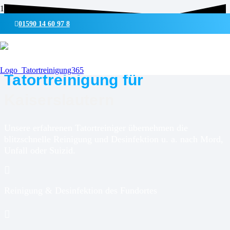
01590 14 60 97 8
UMWELTSCHONENDE REINIGUNG & DESINFEKTION
Tatortreinigung für
Kaiserslautern
Unsere erfahrenen Tatortreiniger übernehmen die
blitzschnelle Reinigung und Desinfektion u. a. nach Mord,
Unfall oder Suizid.
Reinigung & Desinfektion des Fundortes