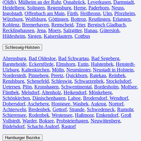
(Oldb)
,
Mülheim an der Ruhr
,
Osnabrück⁠
,
Leverkusen
,
Darmstadt⁠
,
Heidelberg
,
Solingen
,
Regensburg
,
Herne⁠
,
Paderborn
,
Neuss
,
Ingolstadt
,
Offenbach am Main
,
Fürth⁠
,
Heilbronn
,
Ulm⁠
,
Pforzheim
,
Würzburg
,
Wolfsburg⁠
,
Göttingen
,
Bottrop
,
Reutlingen
,
Erlangen⁠
,
Koblenz
,
Bremerhaven⁠
,
Remscheid
,
Trier⁠
,
Bergisch Gladbach
,
Recklinghausen
,
Jena⁠
,
Moers⁠
,
Salzgitter⁠
,
Hanau
,
Gütersloh
,
Hildesheim⁠
,
Siegen⁠
,
Kaiserslautern⁠
,
Cottbus⁠
Schleswig-Holstein
Ahrensburg
,
Bad Oldesloe
,
Bad Schwartau
,
Bad Segeberg
,
Bargteheide
,
Eckernförde
,
Elmshorn
,
Eutin
,
Halstenbek
,
Henstedt-
Ulzburg
,
Kaltenkirchen
,
Mölln
,
Neumünster
,
Neustadt in Holstein
,
Norderstedt
,
Pinneberg
,
Preetz
,
Quickborn
,
Ratekau
,
Reinbek
,
Rendsburg
,
Schenefeld
,
Schleswig
,
Schwarzenbek
,
Stockelsdorf
,
Uetersen
,
Plön
,
Kronshagen
,
Schwentinental
,
Bordesholm
,
Molfsee
,
Flintbek
,
Melsdorf
,
Altenholz
,
Heikendorf
,
Mönkeberg
,
Schönkirchen
,
Dänischenhagen
,
Laboe
,
Brodersdorf
,
Wendtorf
,
Dobersdorf
,
Ascheberg
,
Honigsee
,
Wasbek
,
Aukrug
,
Nortorf
,
Achterwehr
,
Bredenbek
,
Gettorf
,
Strande
,
Schwedeneck
,
Rumohr
,
Schierensee
,
Rodenbek
,
Westensee
,
Haßmoor
,
Emkendorf
,
Groß
Vollstedt
,
Warder
,
Boksee
,
Probsteierhagen
,
Neuwittenberg
,
Büdelsdorf
,
Schacht-Audorf
,
Rastorf
Hamburger Bezirke