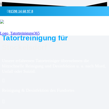
01590 14 60 97 8
UMWELTSCHONENDE REINIGUNG & DESINFEKTION
Tatortreinigung für
Stockelsdorf
Unsere erfahrenen Tatortreiniger übernehmen die
blitzschnelle Reinigung und Desinfektion u. a. nach Mord,
Unfall oder Suizid.
Reinigung & Desinfektion des Fundortes