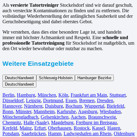
Als
versierte Tatortreiniger
Stockelsdorf sind wir darauf geschult,
auch versteckte Kontaminationen zu finden und zu entfernen. Die
vollständige Wiederherstellung der anfänglichen Sauberkeit und der
Geruchsbeseitigung sind dabei oberstes Gebot.
Wir verstehen, dass dies eine besondere Lage ist, und handeln
immer mit höchster Achtsamkeit und Respekt. Eine
schnelle und
professionelle Tatortreinigung
für Stockelsdorf ist maßgeblich, um
den Ort wieder bewohnbar oder nutzbar zu machen.
Weitere Einsatzgebiete
Deutschlandweit
Schleswig-Holstein
Hamburger Bezirke
Deutschlandweit
Berlin⁠
,
Hamburg
,
München
,
Köln⁠
,
Frankfurt am Main
,
Stuttgart
,
Düsseldorf
,
Leipzig
,
Dortmund
,
Essen
,
Bremen
,
Dresden
,
Hannover
,
Nürnberg
,
Duisburg⁠
,
Bochum
,
Wuppertal⁠
,
Bielefeld⁠
,
Bonn⁠
,
Münster⁠
,
Mannheim
,
Karlsruhe
,
Augsburg
,
Wiesbaden⁠
,
Mönchengladbach⁠
,
Gelsenkirchen⁠
,
Aachen⁠
,
Braunschweig
,
Chemnitz⁠
,
Halle (Saale)
⁠,
Magdeburg
,
Freiburg im Breisgau
⁠,
Krefeld⁠
,
Mainz⁠
,
Erfurt
,
Oberhausen⁠
,
Rostock⁠
,
Kassel⁠
,
Hagen
,
Potsdam
,
Saarbrücken⁠
,
Hamm
,
Ludwigshafen am Rhein
⁠,
Oldenburg