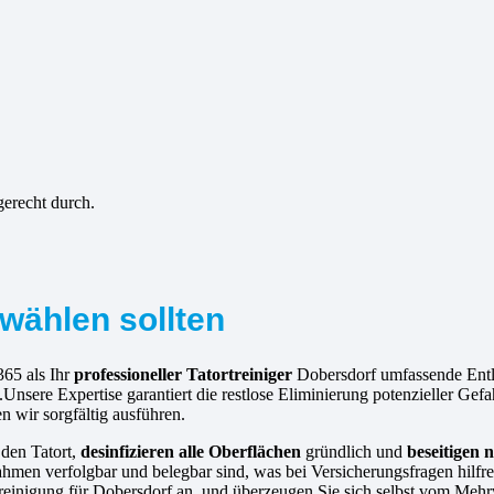
gerecht durch.
wählen sollten
365 als Ihr
professioneller Tatortreiniger
Dobersdorf umfassende Entla
Unsere Expertise garantiert die restlose Eliminierung potenzieller Ge
en wir sorgfältig ausführen.
 den Tatort,
desinfizieren alle Oberflächen
gründlich und
beseitigen 
hmen verfolgbar und belegbar sind, was bei Versicherungsfragen hilfre
tortreinigung für Dobersdorf an, und überzeugen Sie sich selbst vom Me