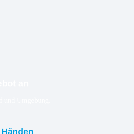
ebot an
orf und Umgebung.
n Händen