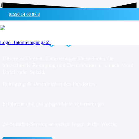
01590 14 60 97 8
UMWELTSCHONENDE REINIGUNG & DESINFEKTION
Tatortreinigung für
Werdohl
Unsere erfahrenen Tatortreiniger übernehmen die
blitzschnelle Reinigung und Desinfektion u. a. nach Mord,
Unfall oder Suizid.
Reinigung & Desinfektion des Fundortes
Erfahrene und gut ausgebildete Tatortreiniger
24-Stunden-Service an sieben Tagen in der Woche