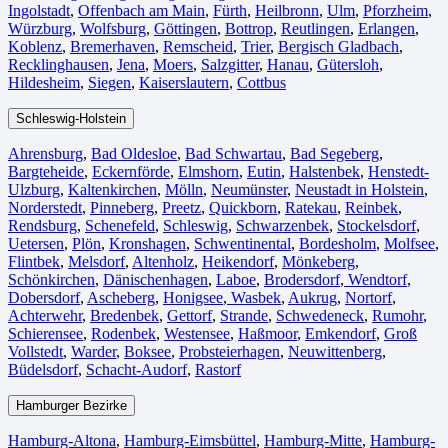
Ingolstadt
,
Offenbach am Main
,
Fürth⁠
,
Heilbronn
,
Ulm⁠
,
Pforzheim
,
Würzburg
,
Wolfsburg⁠
,
Göttingen
,
Bottrop
,
Reutlingen
,
Erlangen⁠
,
Koblenz
,
Bremerhaven⁠
,
Remscheid
,
Trier⁠
,
Bergisch Gladbach
,
Recklinghausen
,
Jena⁠
,
Moers⁠
,
Salzgitter⁠
,
Hanau
,
Gütersloh
,
Hildesheim⁠
,
Siegen⁠
,
Kaiserslautern⁠
,
Cottbus⁠
Schleswig-Holstein
Ahrensburg
,
Bad Oldesloe
,
Bad Schwartau
,
Bad Segeberg
,
Bargteheide
,
Eckernförde
,
Elmshorn
,
Eutin
,
Halstenbek
,
Henstedt-
Ulzburg
,
Kaltenkirchen
,
Mölln
,
Neumünster
,
Neustadt in Holstein
,
Norderstedt
,
Pinneberg
,
Preetz
,
Quickborn
,
Ratekau
,
Reinbek
,
Rendsburg
,
Schenefeld
,
Schleswig
,
Schwarzenbek
,
Stockelsdorf
,
Uetersen
,
Plön
,
Kronshagen
,
Schwentinental
,
Bordesholm
,
Molfsee
,
Flintbek
,
Melsdorf
,
Altenholz
,
Heikendorf
,
Mönkeberg
,
Schönkirchen
,
Dänischenhagen
,
Laboe
,
Brodersdorf
,
Wendtorf
,
Dobersdorf
,
Ascheberg
,
Honigsee
,
Wasbek
,
Aukrug
,
Nortorf
,
Achterwehr
,
Bredenbek
,
Gettorf
,
Strande
,
Schwedeneck
,
Rumohr
,
Schierensee
,
Rodenbek
,
Westensee
,
Haßmoor
,
Emkendorf
,
Groß
Vollstedt
,
Warder
,
Boksee
,
Probsteierhagen
,
Neuwittenberg
,
Büdelsdorf
,
Schacht-Audorf
,
Rastorf
Hamburger Bezirke
Hamburg-Altona
,
Hamburg-Eimsbüttel
,
Hamburg-Mitte
,
Hamburg-