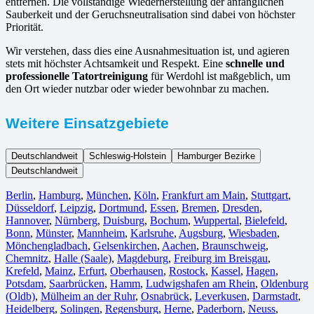
entfernen. Die vollständige Wiederherstellung der anfänglichen
Sauberkeit und der Geruchsneutralisation sind dabei von höchster
Priorität.
Wir verstehen, dass dies eine Ausnahmesituation ist, und agieren
stets mit höchster Achtsamkeit und Respekt. Eine
schnelle und
professionelle Tatortreinigung
für Werdohl ist maßgeblich, um
den Ort wieder nutzbar oder wieder bewohnbar zu machen.
Weitere Einsatzgebiete
Deutschlandweit
Schleswig-Holstein
Hamburger Bezirke
Deutschlandweit
Berlin⁠
,
Hamburg
,
München
,
Köln⁠
,
Frankfurt am Main
,
Stuttgart
,
Düsseldorf
,
Leipzig
,
Dortmund
,
Essen
,
Bremen
,
Dresden
,
Hannover
,
Nürnberg
,
Duisburg⁠
,
Bochum
,
Wuppertal⁠
,
Bielefeld⁠
,
Bonn⁠
,
Münster⁠
,
Mannheim
,
Karlsruhe
,
Augsburg
,
Wiesbaden⁠
,
Mönchengladbach⁠
,
Gelsenkirchen⁠
,
Aachen⁠
,
Braunschweig
,
Chemnitz⁠
,
Halle (Saale)
⁠,
Magdeburg
,
Freiburg im Breisgau
⁠,
Krefeld⁠
,
Mainz⁠
,
Erfurt
,
Oberhausen⁠
,
Rostock⁠
,
Kassel⁠
,
Hagen
,
Potsdam
,
Saarbrücken⁠
,
Hamm
,
Ludwigshafen am Rhein
⁠,
Oldenburg
(Oldb)
,
Mülheim an der Ruhr
,
Osnabrück⁠
,
Leverkusen
,
Darmstadt⁠
,
Heidelberg
,
Solingen
,
Regensburg
,
Herne⁠
,
Paderborn
,
Neuss
,