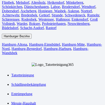
Flintbek
,
Melsdorf
,
Altenholz
,
Heikendorf
,
Mönkeberg
,
Schönkirchen
,
Dänischenhagen
,
Laboe
,
Brodersdorf
,
Wendtorf
,
Dobersdorf
,
Ascheberg
,
Honigsee
,
Wasbek
,
Aukrug
,
Nortorf
,
Achterwehr
,
Bredenbek
,
Gettorf
,
Strande
,
Schwedeneck
,
Rumohr
,
Schierensee
,
Rodenbek
,
Westensee
,
Haßmoor
,
Emkendorf
,
Groß
Vollstedt
,
Warder
,
Boksee
,
Probsteierhagen
,
Neuwittenberg
,
Büdelsdorf
,
Schacht-Audorf
,
Rastorf
Hamburger Bezirke
Hamburg-Altona
,
Hamburg-Eimsbüttel
,
Hamburg-Mitte
,
Hamburg-
Nord
,
Hamburg-Bergedorf
,
Hamburg-Harburg
,
Hamburg-
Wandsbek
Tatortreinigung
Schädlingsbekämpfung
Entrümpelung
Messie-Haushalt