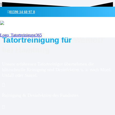
01590 14 60 97 8
UMWELTSCHONENDE REINIGUNG & DESINFEKTION
Tatortreinigung für
Wentorf
bei Hamburg
Unsere erfahrenen Tatortreiniger übernehmen die
blitzschnelle Reinigung und Desinfektion u. a. nach Mord,
Unfall oder Suizid.
Reinigung & Desinfektion des Fundortes