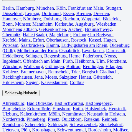
Berlin⁠
,
Hamburg
,
München
,
Köln⁠
,
Frankfurt am Main
,
Stuttgart
,
Düsseldorf
,
Leipzig
,
Dortmund
,
Essen
,
Bremen
,
Dresden
,
Hannover
,
Nürnberg
,
Duisburg⁠
,
Bochum
,
Wuppertal⁠
,
Bielefeld⁠
,
Bonn⁠
,
Münster⁠
,
Mannheim
,
Karlsruhe
,
Augsburg
,
Wiesbaden⁠
,
Mönchengladbach⁠
,
Gelsenkirchen⁠
,
Aachen⁠
,
Braunschweig
,
Chemnitz⁠
,
Halle (Saale)
⁠,
Magdeburg
,
Freiburg im Breisgau
⁠,
Krefeld⁠
,
Mainz⁠
,
Erfurt
,
Oberhausen⁠
,
Rostock⁠
,
Kassel⁠
,
Hagen
,
Potsdam
,
Saarbrücken⁠
,
Hamm
,
Ludwigshafen am Rhein
⁠,
Oldenburg
(Oldb)
,
Mülheim an der Ruhr
,
Osnabrück⁠
,
Leverkusen
,
Darmstadt⁠
,
Heidelberg
,
Solingen
,
Regensburg
,
Herne⁠
,
Paderborn
,
Neuss
,
Ingolstadt
,
Offenbach am Main
,
Fürth⁠
,
Heilbronn
,
Ulm⁠
,
Pforzheim
,
Würzburg
,
Wolfsburg⁠
,
Göttingen
,
Bottrop
,
Reutlingen
,
Erlangen⁠
,
Koblenz
,
Bremerhaven⁠
,
Remscheid
,
Trier⁠
,
Bergisch Gladbach
,
Recklinghausen
,
Jena⁠
,
Moers⁠
,
Salzgitter⁠
,
Hanau
,
Gütersloh
,
Hildesheim⁠
,
Siegen⁠
,
Kaiserslautern⁠
,
Cottbus⁠
Schleswig-Holstein
Ahrensburg
,
Bad Oldesloe
,
Bad Schwartau
,
Bad Segeberg
,
Bargteheide
,
Eckernförde
,
Elmshorn
,
Eutin
,
Halstenbek
,
Henstedt-
Ulzburg
,
Kaltenkirchen
,
Mölln
,
Neumünster
,
Neustadt in Holstein
,
Norderstedt
,
Pinneberg
,
Preetz
,
Quickborn
,
Ratekau
,
Reinbek
,
Rendsburg
,
Schenefeld
,
Schleswig
,
Schwarzenbek
,
Stockelsdorf
,
Uetersen
,
Plön
,
Kronshagen
,
Schwentinental
,
Bordesholm
,
Molfsee
,