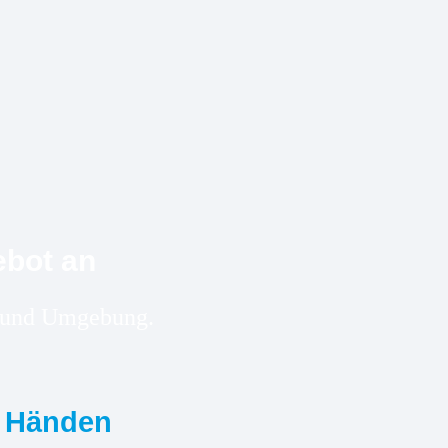
ebot an
en und Umgebung.
n Händen