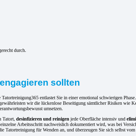
gerecht durch.
engagieren sollten
atortreinigung365 entlastet Sie in einer emotional schwierigen Phase. 
gewährleisten wir die lückenlose Beseitigung sämtlicher Risiken wie 
 verantwortungsbewusst umsetzen.
n Tatort,
desinfizieren und reinigen
jede Oberfläche intensiv und
elim
einzelne Arbeitsschritt nachweislich dokumentiert wird, was bei Versic
ns die Tatortreinigung für Wenden an, und überzeugen Sie sich selbst v