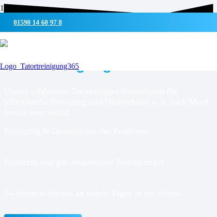
01590 14 60 97 8
UMWELTSCHONENDE REINIGUNG & DESINFEKTION
Tatortreinigung für
Weimar
Unsere erfahrenen Tatortreiniger übernehmen die
blitzschnelle Reinigung und Desinfektion u. a. nach Mord,
Unfall oder Suizid.
Reinigung & Desinfektion des Fundortes
Erfahrene und gut ausgebildete Tatortreiniger
24-Stunden-Service an sieben Tagen in der Woche