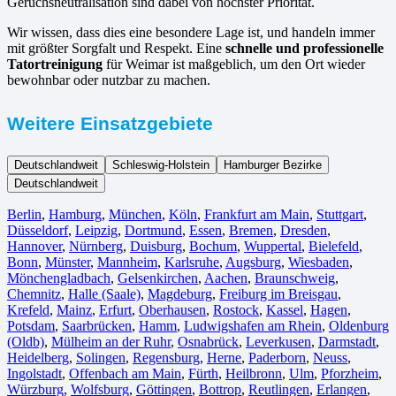
Geruchsneutralisation sind dabei von höchster Priorität.
Wir wissen, dass dies eine besondere Lage ist, und handeln immer
mit größter Sorgfalt und Respekt. Eine
schnelle und professionelle
Tatortreinigung
für Weimar ist maßgeblich, um den Ort wieder
bewohnbar oder nutzbar zu machen.
Weitere Einsatzgebiete
Deutschlandweit
Schleswig-Holstein
Hamburger Bezirke
Deutschlandweit
Berlin⁠
,
Hamburg
,
München
,
Köln⁠
,
Frankfurt am Main
,
Stuttgart
,
Düsseldorf
,
Leipzig
,
Dortmund
,
Essen
,
Bremen
,
Dresden
,
Hannover
,
Nürnberg
,
Duisburg⁠
,
Bochum
,
Wuppertal⁠
,
Bielefeld⁠
,
Bonn⁠
,
Münster⁠
,
Mannheim
,
Karlsruhe
,
Augsburg
,
Wiesbaden⁠
,
Mönchengladbach⁠
,
Gelsenkirchen⁠
,
Aachen⁠
,
Braunschweig
,
Chemnitz⁠
,
Halle (Saale)
⁠,
Magdeburg
,
Freiburg im Breisgau
⁠,
Krefeld⁠
,
Mainz⁠
,
Erfurt
,
Oberhausen⁠
,
Rostock⁠
,
Kassel⁠
,
Hagen
,
Potsdam
,
Saarbrücken⁠
,
Hamm
,
Ludwigshafen am Rhein
⁠,
Oldenburg
(Oldb)
,
Mülheim an der Ruhr
,
Osnabrück⁠
,
Leverkusen
,
Darmstadt⁠
,
Heidelberg
,
Solingen
,
Regensburg
,
Herne⁠
,
Paderborn
,
Neuss
,
Ingolstadt
,
Offenbach am Main
,
Fürth⁠
,
Heilbronn
,
Ulm⁠
,
Pforzheim
,
Würzburg
,
Wolfsburg⁠
,
Göttingen
,
Bottrop
,
Reutlingen
,
Erlangen⁠
,