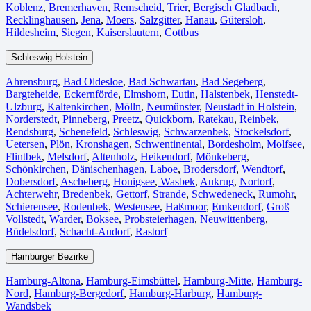
Koblenz
,
Bremerhaven⁠
,
Remscheid
,
Trier⁠
,
Bergisch Gladbach
,
Recklinghausen
,
Jena⁠
,
Moers⁠
,
Salzgitter⁠
,
Hanau
,
Gütersloh
,
Hildesheim⁠
,
Siegen⁠
,
Kaiserslautern⁠
,
Cottbus⁠
Schleswig-Holstein
Ahrensburg
,
Bad Oldesloe
,
Bad Schwartau
,
Bad Segeberg
,
Bargteheide
,
Eckernförde
,
Elmshorn
,
Eutin
,
Halstenbek
,
Henstedt-
Ulzburg
,
Kaltenkirchen
,
Mölln
,
Neumünster
,
Neustadt in Holstein
,
Norderstedt
,
Pinneberg
,
Preetz
,
Quickborn
,
Ratekau
,
Reinbek
,
Rendsburg
,
Schenefeld
,
Schleswig
,
Schwarzenbek
,
Stockelsdorf
,
Uetersen
,
Plön
,
Kronshagen
,
Schwentinental
,
Bordesholm
,
Molfsee
,
Flintbek
,
Melsdorf
,
Altenholz
,
Heikendorf
,
Mönkeberg
,
Schönkirchen
,
Dänischenhagen
,
Laboe
,
Brodersdorf
,
Wendtorf
,
Dobersdorf
,
Ascheberg
,
Honigsee
,
Wasbek
,
Aukrug
,
Nortorf
,
Achterwehr
,
Bredenbek
,
Gettorf
,
Strande
,
Schwedeneck
,
Rumohr
,
Schierensee
,
Rodenbek
,
Westensee
,
Haßmoor
,
Emkendorf
,
Groß
Vollstedt
,
Warder
,
Boksee
,
Probsteierhagen
,
Neuwittenberg
,
Büdelsdorf
,
Schacht-Audorf
,
Rastorf
Hamburger Bezirke
Hamburg-Altona
,
Hamburg-Eimsbüttel
,
Hamburg-Mitte
,
Hamburg-
Nord
,
Hamburg-Bergedorf
,
Hamburg-Harburg
,
Hamburg-
Wandsbek