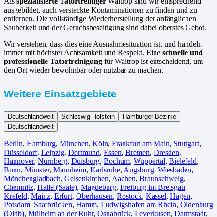
Als
spezialisierte Tatortreiniger
Waltrop sind wir entsprechend
ausgebildet, auch versteckte Kontaminationen zu finden und zu
entfernen. Die vollständige Wiederherstellung der anfänglichen
Sauberkeit und der Geruchsbeseitigung sind dabei oberstes Gebot.
Wir verstehen, dass dies eine Ausnahmesituation ist, und handeln
immer mit höchster Achtsamkeit und Respekt. Eine
schnelle und
professionelle Tatortreinigung
für Waltrop ist entscheidend, um
den Ort wieder bewohnbar oder nutzbar zu machen.
Weitere Einsatzgebiete
Deutschlandweit
Schleswig-Holstein
Hamburger Bezirke
Deutschlandweit
Berlin⁠
,
Hamburg
,
München
,
Köln⁠
,
Frankfurt am Main
,
Stuttgart
,
Düsseldorf
,
Leipzig
,
Dortmund
,
Essen
,
Bremen
,
Dresden
,
Hannover
,
Nürnberg
,
Duisburg⁠
,
Bochum
,
Wuppertal⁠
,
Bielefeld⁠
,
Bonn⁠
,
Münster⁠
,
Mannheim
,
Karlsruhe
,
Augsburg
,
Wiesbaden⁠
,
Mönchengladbach⁠
,
Gelsenkirchen⁠
,
Aachen⁠
,
Braunschweig
,
Chemnitz⁠
,
Halle (Saale)
⁠,
Magdeburg
,
Freiburg im Breisgau
⁠,
Krefeld⁠
,
Mainz⁠
,
Erfurt
,
Oberhausen⁠
,
Rostock⁠
,
Kassel⁠
,
Hagen
,
Potsdam
,
Saarbrücken⁠
,
Hamm
,
Ludwigshafen am Rhein
⁠,
Oldenburg
(Oldb)
,
Mülheim an der Ruhr
,
Osnabrück⁠
,
Leverkusen
,
Darmstadt⁠
,