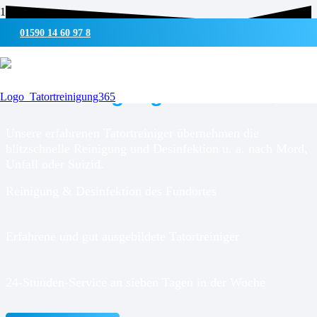
01590 14 60 97 8
UMWELTSCHONENDE REINIGUNG & DESINFEKTION
Tatortreinigung für
Waltrop
Unsere erfahrenen Tatortreiniger übernehmen die
blitzschnelle Reinigung und Desinfektion u. a. nach Mord,
Unfall oder Suizid.
Reinigung & Desinfektion des Fundortes
Erfahrene und gut ausgebildete Tatortreiniger
24-Stunden-Service an sieben Tagen in der Woche