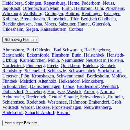
Heidelberg
,
Solingen
,
Regensburg
,
Herne⁠
,
Paderborn
,
Neuss
,
Ingolstadt
,
Offenbach am Main
,
Fürth⁠
,
Heilbronn
,
Ulm⁠
,
Pforzheim
,
Würzburg
,
Wolfsburg⁠
,
Göttingen
,
Bottrop
,
Reutlingen
,
Erlangen⁠
,
Koblenz
,
Bremerhaven⁠
,
Remscheid
,
Trier⁠
,
Bergisch Gladbach
,
Recklinghausen
,
Jena⁠
,
Moers⁠
,
Salzgitter⁠
,
Hanau
,
Gütersloh
,
Hildesheim⁠
,
Siegen⁠
,
Kaiserslautern⁠
,
Cottbus⁠
Schleswig-Holstein
Ahrensburg
,
Bad Oldesloe
,
Bad Schwartau
,
Bad Segeberg
,
Bargteheide
,
Eckernförde
,
Elmshorn
,
Eutin
,
Halstenbek
,
Henstedt-
Ulzburg
,
Kaltenkirchen
,
Mölln
,
Neumünster
,
Neustadt in Holstein
,
Norderstedt
,
Pinneberg
,
Preetz
,
Quickborn
,
Ratekau
,
Reinbek
,
Rendsburg
,
Schenefeld
,
Schleswig
,
Schwarzenbek
,
Stockelsdorf
,
Uetersen
,
Plön
,
Kronshagen
,
Schwentinental
,
Bordesholm
,
Molfsee
,
Flintbek
,
Melsdorf
,
Altenholz
,
Heikendorf
,
Mönkeberg
,
Schönkirchen
,
Dänischenhagen
,
Laboe
,
Brodersdorf
,
Wendtorf
,
Dobersdorf
,
Ascheberg
,
Honigsee
,
Wasbek
,
Aukrug
,
Nortorf
,
Achterwehr
,
Bredenbek
,
Gettorf
,
Strande
,
Schwedeneck
,
Rumohr
,
Schierensee
,
Rodenbek
,
Westensee
,
Haßmoor
,
Emkendorf
,
Groß
Vollstedt
,
Warder
,
Boksee
,
Probsteierhagen
,
Neuwittenberg
,
Büdelsdorf
,
Schacht-Audorf
,
Rastorf
Hamburger Bezirke