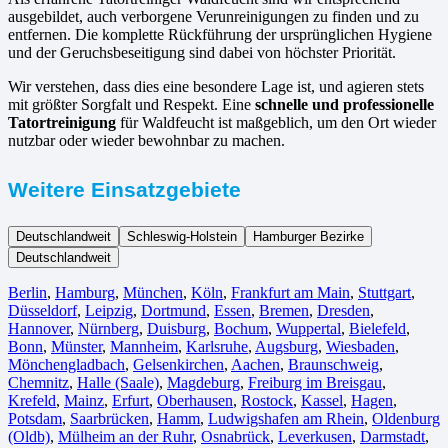
ausgebildet, auch verborgene Verunreinigungen zu finden und zu
entfernen. Die komplette Rückführung der ursprünglichen Hygiene
und der Geruchsbeseitigung sind dabei von höchster Priorität.
Wir verstehen, dass dies eine besondere Lage ist, und agieren stets
mit größter Sorgfalt und Respekt. Eine
schnelle und professionelle
Tatortreinigung
für Waldfeucht ist maßgeblich, um den Ort wieder
nutzbar oder wieder bewohnbar zu machen.
Weitere Einsatzgebiete
Deutschlandweit
Schleswig-Holstein
Hamburger Bezirke
Deutschlandweit
Berlin⁠
,
Hamburg
,
München
,
Köln⁠
,
Frankfurt am Main
,
Stuttgart
,
Düsseldorf
,
Leipzig
,
Dortmund
,
Essen
,
Bremen
,
Dresden
,
Hannover
,
Nürnberg
,
Duisburg⁠
,
Bochum
,
Wuppertal⁠
,
Bielefeld⁠
,
Bonn⁠
,
Münster⁠
,
Mannheim
,
Karlsruhe
,
Augsburg
,
Wiesbaden⁠
,
Mönchengladbach⁠
,
Gelsenkirchen⁠
,
Aachen⁠
,
Braunschweig
,
Chemnitz⁠
,
Halle (Saale)
⁠,
Magdeburg
,
Freiburg im Breisgau
⁠,
Krefeld⁠
,
Mainz⁠
,
Erfurt
,
Oberhausen⁠
,
Rostock⁠
,
Kassel⁠
,
Hagen
,
Potsdam
,
Saarbrücken⁠
,
Hamm
,
Ludwigshafen am Rhein
⁠,
Oldenburg
(Oldb)
,
Mülheim an der Ruhr
,
Osnabrück⁠
,
Leverkusen
,
Darmstadt⁠
,