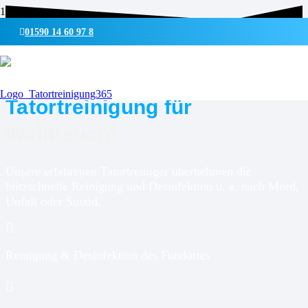
01590 14 60 97 8
UMWELTSCHONENDE REINIGUNG & DESINFEKTION
Tatortreinigung für
Waldfeucht
Unsere erfahrenen Tatortreiniger übernehmen die
blitzschnelle Reinigung und Desinfektion u. a. nach Mord,
Unfall oder Suizid.
Reinigung & Desinfektion des Fundortes