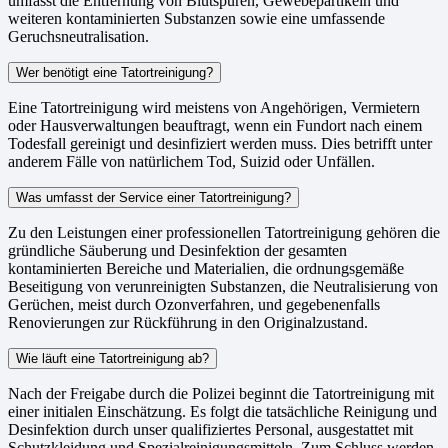
umfasst die Entfernung von Blutspuren, Gewebepartikeln und
weiteren kontaminierten Substanzen sowie eine umfassende
Geruchsneutralisation.
Wer benötigt eine Tatortreinigung?
Eine Tatortreinigung wird meistens von Angehörigen, Vermietern
oder Hausverwaltungen beauftragt, wenn ein Fundort nach einem
Todesfall gereinigt und desinfiziert werden muss. Dies betrifft unter
anderem Fälle von natürlichem Tod, Suizid oder Unfällen.
Was umfasst der Service einer Tatortreinigung?
Zu den Leistungen einer professionellen Tatortreinigung gehören die
gründliche Säuberung und Desinfektion der gesamten
kontaminierten Bereiche und Materialien, die ordnungsgemäße
Beseitigung von verunreinigten Substanzen, die Neutralisierung von
Gerüchen, meist durch Ozonverfahren, und gegebenenfalls
Renovierungen zur Rückführung in den Originalzustand.
Wie läuft eine Tatortreinigung ab?
Nach der Freigabe durch die Polizei beginnt die Tatortreinigung mit
einer initialen Einschätzung. Es folgt die tatsächliche Reinigung und
Desinfektion durch unser qualifiziertes Personal, ausgestattet mit
Schutzkleidung und Spezialreinigungsmitteln. Zum Schluss werden