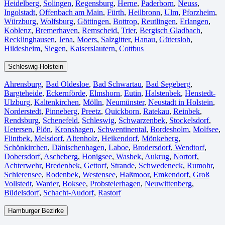
Heidelberg
,
Solingen
,
Regensburg
,
Herne⁠
,
Paderborn
,
Neuss
,
Ingolstadt
,
Offenbach am Main
,
Fürth⁠
,
Heilbronn
,
Ulm⁠
,
Pforzheim
,
Würzburg
,
Wolfsburg⁠
,
Göttingen
,
Bottrop
,
Reutlingen
,
Erlangen⁠
,
Koblenz
,
Bremerhaven⁠
,
Remscheid
,
Trier⁠
,
Bergisch Gladbach
,
Recklinghausen
,
Jena⁠
,
Moers⁠
,
Salzgitter⁠
,
Hanau
,
Gütersloh
,
Hildesheim⁠
,
Siegen⁠
,
Kaiserslautern⁠
,
Cottbus⁠
Schleswig-Holstein
Ahrensburg
,
Bad Oldesloe
,
Bad Schwartau
,
Bad Segeberg
,
Bargteheide
,
Eckernförde
,
Elmshorn
,
Eutin
,
Halstenbek
,
Henstedt-
Ulzburg
,
Kaltenkirchen
,
Mölln
,
Neumünster
,
Neustadt in Holstein
,
Norderstedt
,
Pinneberg
,
Preetz
,
Quickborn
,
Ratekau
,
Reinbek
,
Rendsburg
,
Schenefeld
,
Schleswig
,
Schwarzenbek
,
Stockelsdorf
,
Uetersen
,
Plön
,
Kronshagen
,
Schwentinental
,
Bordesholm
,
Molfsee
,
Flintbek
,
Melsdorf
,
Altenholz
,
Heikendorf
,
Mönkeberg
,
Schönkirchen
,
Dänischenhagen
,
Laboe
,
Brodersdorf
,
Wendtorf
,
Dobersdorf
,
Ascheberg
,
Honigsee
,
Wasbek
,
Aukrug
,
Nortorf
,
Achterwehr
,
Bredenbek
,
Gettorf
,
Strande
,
Schwedeneck
,
Rumohr
,
Schierensee
,
Rodenbek
,
Westensee
,
Haßmoor
,
Emkendorf
,
Groß
Vollstedt
,
Warder
,
Boksee
,
Probsteierhagen
,
Neuwittenberg
,
Büdelsdorf
,
Schacht-Audorf
,
Rastorf
Hamburger Bezirke