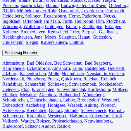
Krefeld⁠
,
Mainz⁠
,
Erfurt
,
Oberhausen⁠
,
Rostock⁠
,
Kassel⁠
,
Hagen
,
Potsdam
,
Saarbrücken⁠
,
Hamm
,
Ludwigshafen am Rhein
⁠,
Oldenburg
(Oldb)
,
Mülheim an der Ruhr
,
Osnabrück⁠
,
Leverkusen
,
Darmstadt⁠
,
Heidelberg
,
Solingen
,
Regensburg
,
Herne⁠
,
Paderborn
,
Neuss
,
Ingolstadt
,
Offenbach am Main
,
Fürth⁠
,
Heilbronn
,
Ulm⁠
,
Pforzheim
,
Würzburg
,
Wolfsburg⁠
,
Göttingen
,
Bottrop
,
Reutlingen
,
Erlangen⁠
,
Koblenz
,
Bremerhaven⁠
,
Remscheid
,
Trier⁠
,
Bergisch Gladbach
,
Recklinghausen
,
Jena⁠
,
Moers⁠
,
Salzgitter⁠
,
Hanau
,
Gütersloh
,
Hildesheim⁠
,
Siegen⁠
,
Kaiserslautern⁠
,
Cottbus⁠
Schleswig-Holstein
Ahrensburg
,
Bad Oldesloe
,
Bad Schwartau
,
Bad Segeberg
,
Bargteheide
,
Eckernförde
,
Elmshorn
,
Eutin
,
Halstenbek
,
Henstedt-
Ulzburg
,
Kaltenkirchen
,
Mölln
,
Neumünster
,
Neustadt in Holstein
,
Norderstedt
,
Pinneberg
,
Preetz
,
Quickborn
,
Ratekau
,
Reinbek
,
Rendsburg
,
Schenefeld
,
Schleswig
,
Schwarzenbek
,
Stockelsdorf
,
Uetersen
,
Plön
,
Kronshagen
,
Schwentinental
,
Bordesholm
,
Molfsee
,
Flintbek
,
Melsdorf
,
Altenholz
,
Heikendorf
,
Mönkeberg
,
Schönkirchen
,
Dänischenhagen
,
Laboe
,
Brodersdorf
,
Wendtorf
,
Dobersdorf
,
Ascheberg
,
Honigsee
,
Wasbek
,
Aukrug
,
Nortorf
,
Achterwehr
,
Bredenbek
,
Gettorf
,
Strande
,
Schwedeneck
,
Rumohr
,
Schierensee
,
Rodenbek
,
Westensee
,
Haßmoor
,
Emkendorf
,
Groß
Vollstedt
,
Warder
,
Boksee
,
Probsteierhagen
,
Neuwittenberg
,
Büdelsdorf
,
Schacht-Audorf
,
Rastorf