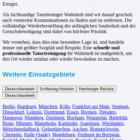
Erreger.
Als fachkundige Tatortreiniger Wahlstedt sind wir darauf geschult,
auch versteckte Kontaminationen zu finden und zu entfernen. Die
vollständige Wiederherstellung der anfänglichen Sauberkeit und der
Geruchsbeseitigung sind dabei von höchster Priorität.
Wir verstehen, dass dies eine besondere Lage ist, und handeln
immer mit größter Sorgfalt und Respekt. Eine
schnelle und
professionelle Tatortreinigung
für Wahlstedt ist maßgeblich, um
den Ort wieder nutzbar oder wieder bewohnbar zu machen.
Weitere Einsatzgebiete
Deutschlandweit
Schleswig-Holstein
Hamburger Bezirke
Deutschlandweit
Berlin⁠
,
Hamburg
,
München
,
Köln⁠
,
Frankfurt am Main
,
Stuttgart
,
Düsseldorf
,
Leipzig
,
Dortmund
,
Essen
,
Bremen
,
Dresden
,
Hannover
,
Nürnberg
,
Duisburg⁠
,
Bochum
,
Wuppertal⁠
,
Bielefeld⁠
,
Bonn⁠
,
Münster⁠
,
Mannheim
,
Karlsruhe
,
Augsburg
,
Wiesbaden⁠
,
Mönchengladbach⁠
,
Gelsenkirchen⁠
,
Aachen⁠
,
Braunschweig
,
Chemnitz⁠
,
Halle (Saale)
⁠,
Magdeburg
,
Freiburg im Breisgau
⁠,