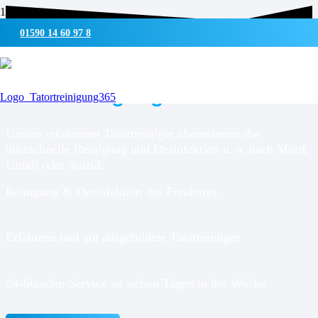
01590 14 60 97 8
UMWELTSCHONENDE REINIGUNG & DESINFEKTION
Tatortreinigung für
Wahlstedt
Unsere erfahrenen Tatortreiniger übernehmen die
blitzschnelle Reinigung und Desinfektion u. a. nach Mord,
Unfall oder Suizid.
Reinigung & Desinfektion des Fundortes
Erfahrene und gut ausgebildete Tatortreiniger
24-Stunden-Service an sieben Tagen in der Woche