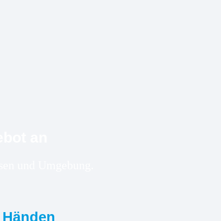
ebot an
husen und Umgebung.
n Händen