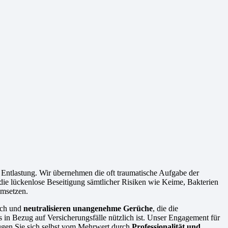
ntlastung. Wir übernehmen die oft traumatische Aufgabe der
die lückenlose Beseitigung sämtlicher Risiken wie Keime, Bakterien
umsetzen.
ich und
neutralisieren unangenehme Gerüche
, die die
in Bezug auf Versicherungsfälle nützlich ist. Unser Engagement für
zeugen Sie sich selbst vom Mehrwert durch
Professionalität und