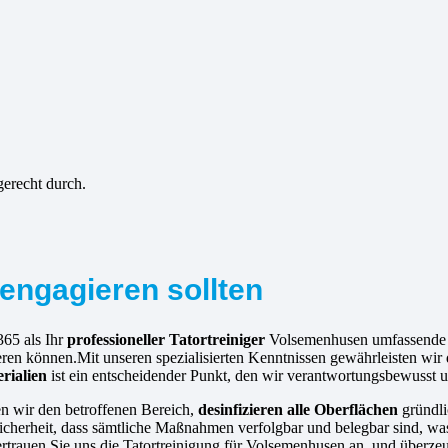
gerecht durch.
engagieren sollten
365 als Ihr
professioneller Tatortreiniger
Volsemenhusen umfassende E
ren können.Mit unseren spezialisierten Kenntnissen gewährleisten wir 
rialien
ist ein entscheidender Punkt, den wir verantwortungsbewusst 
en wir den betroffenen Bereich,
desinfizieren alle Oberflächen
gründl
herheit, dass sämtliche Maßnahmen verfolgbar und belegbar sind, was 
. Vertrauen Sie uns die Tatortreinigung für Volsemenhusen an, und über