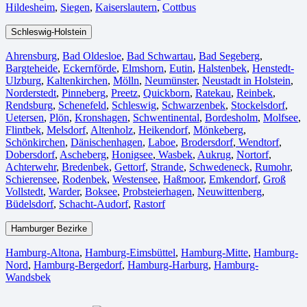
Hildesheim⁠
,
Siegen⁠
,
Kaiserslautern⁠
,
Cottbus⁠
Schleswig-Holstein
Ahrensburg
,
Bad Oldesloe
,
Bad Schwartau
,
Bad Segeberg
,
Bargteheide
,
Eckernförde
,
Elmshorn
,
Eutin
,
Halstenbek
,
Henstedt-
Ulzburg
,
Kaltenkirchen
,
Mölln
,
Neumünster
,
Neustadt in Holstein
,
Norderstedt
,
Pinneberg
,
Preetz
,
Quickborn
,
Ratekau
,
Reinbek
,
Rendsburg
,
Schenefeld
,
Schleswig
,
Schwarzenbek
,
Stockelsdorf
,
Uetersen
,
Plön
,
Kronshagen
,
Schwentinental
,
Bordesholm
,
Molfsee
,
Flintbek
,
Melsdorf
,
Altenholz
,
Heikendorf
,
Mönkeberg
,
Schönkirchen
,
Dänischenhagen
,
Laboe
,
Brodersdorf
,
Wendtorf
,
Dobersdorf
,
Ascheberg
,
Honigsee
,
Wasbek
,
Aukrug
,
Nortorf
,
Achterwehr
,
Bredenbek
,
Gettorf
,
Strande
,
Schwedeneck
,
Rumohr
,
Schierensee
,
Rodenbek
,
Westensee
,
Haßmoor
,
Emkendorf
,
Groß
Vollstedt
,
Warder
,
Boksee
,
Probsteierhagen
,
Neuwittenberg
,
Büdelsdorf
,
Schacht-Audorf
,
Rastorf
Hamburger Bezirke
Hamburg-Altona
,
Hamburg-Eimsbüttel
,
Hamburg-Mitte
,
Hamburg-
Nord
,
Hamburg-Bergedorf
,
Hamburg-Harburg
,
Hamburg-
Wandsbek