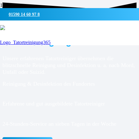
01590 14 60 97 8
UMWELTSCHONENDE REINIGUNG & DESINFEKTION
Tatortreinigung für
Viersen
Unsere erfahrenen Tatortreiniger übernehmen die
blitzschnelle Reinigung und Desinfektion u. a. nach Mord,
Unfall oder Suizid.
Reinigung & Desinfektion des Fundortes
Erfahrene und gut ausgebildete Tatortreiniger
24-Stunden-Service an sieben Tagen in der Woche