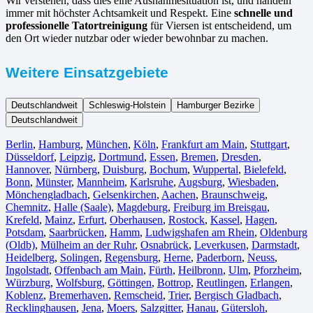
Wir verstehen, dass dies eine Ausnahmesituation ist, und handeln
immer mit höchster Achtsamkeit und Respekt. Eine
schnelle und
professionelle Tatortreinigung
für Viersen ist entscheidend, um
den Ort wieder nutzbar oder wieder bewohnbar zu machen.
Weitere Einsatzgebiete
Deutschlandweit
Schleswig-Holstein
Hamburger Bezirke
Deutschlandweit
Berlin⁠
,
Hamburg
,
München
,
Köln⁠
,
Frankfurt am Main
,
Stuttgart
,
Düsseldorf
,
Leipzig
,
Dortmund
,
Essen
,
Bremen
,
Dresden
,
Hannover
,
Nürnberg
,
Duisburg⁠
,
Bochum
,
Wuppertal⁠
,
Bielefeld⁠
,
Bonn⁠
,
Münster⁠
,
Mannheim
,
Karlsruhe
,
Augsburg
,
Wiesbaden⁠
,
Mönchengladbach⁠
,
Gelsenkirchen⁠
,
Aachen⁠
,
Braunschweig
,
Chemnitz⁠
,
Halle (Saale)
⁠,
Magdeburg
,
Freiburg im Breisgau
⁠,
Krefeld⁠
,
Mainz⁠
,
Erfurt
,
Oberhausen⁠
,
Rostock⁠
,
Kassel⁠
,
Hagen
,
Potsdam
,
Saarbrücken⁠
,
Hamm
,
Ludwigshafen am Rhein
⁠,
Oldenburg
(Oldb)
,
Mülheim an der Ruhr
,
Osnabrück⁠
,
Leverkusen
,
Darmstadt⁠
,
Heidelberg
,
Solingen
,
Regensburg
,
Herne⁠
,
Paderborn
,
Neuss
,
Ingolstadt
,
Offenbach am Main
,
Fürth⁠
,
Heilbronn
,
Ulm⁠
,
Pforzheim
,
Würzburg
,
Wolfsburg⁠
,
Göttingen
,
Bottrop
,
Reutlingen
,
Erlangen⁠
,
Koblenz
,
Bremerhaven⁠
,
Remscheid
,
Trier⁠
,
Bergisch Gladbach
,
Recklinghausen
,
Jena⁠
,
Moers⁠
,
Salzgitter⁠
,
Hanau
,
Gütersloh
,