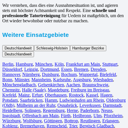
Wir verstehen, dass dies eine Ausnahmesituation ist, und agieren
stets mit höchster Achtsamkeit und Respekt. Eine
schnelle und
professionelle Tatortreinigung
für Uedem ist maßgeblich, um den
Ort wieder bewohnbar oder nutzbar zu machen.
Weitere Einsatzgebiete
Deutschlandweit
Schleswig-Holstein
Hamburger Bezirke
Deutschlandweit
Berlin⁠
,
Hamburg
,
München
,
Köln⁠
,
Frankfurt am Main
,
Stuttgart
,
Düsseldorf
,
Leipzig
,
Dortmund
,
Essen
,
Bremen
,
Dresden
,
Hannover
,
Nürnberg
,
Duisburg⁠
,
Bochum
,
Wuppertal⁠
,
Bielefeld⁠
,
Bonn⁠
,
Münster⁠
,
Mannheim
,
Karlsruhe
,
Augsburg
,
Wiesbaden⁠
,
Mönchengladbach⁠
,
Gelsenkirchen⁠
,
Aachen⁠
,
Braunschweig
,
Chemnitz⁠
,
Halle (Saale)
⁠,
Magdeburg
,
Freiburg im Breisgau
⁠,
Krefeld⁠
,
Mainz⁠
,
Erfurt
,
Oberhausen⁠
,
Rostock⁠
,
Kassel⁠
,
Hagen
,
Potsdam
,
Saarbrücken⁠
,
Hamm
,
Ludwigshafen am Rhein
⁠,
Oldenburg
(Oldb)
,
Mülheim an der Ruhr
,
Osnabrück⁠
,
Leverkusen
,
Darmstadt⁠
,
Heidelberg
,
Solingen
,
Regensburg
,
Herne⁠
,
Paderborn
,
Neuss
,
Ingolstadt
,
Offenbach am Main
,
Fürth⁠
,
Heilbronn
,
Ulm⁠
,
Pforzheim
,
Würzburg
,
Wolfsburg⁠
,
Göttingen
,
Bottrop
,
Reutlingen
,
Erlangen⁠
,
Koblenz
,
Bremerhaven⁠
,
Remscheid
,
Trier⁠
,
Bergisch Gladbach
,