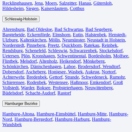
Recklinghausen
,
Jena⁠
,
Moers⁠
,
Salzgitter⁠
,
Hanau
,
Gütersloh
,
Hildesheim⁠
,
Siegen⁠
,
Kaiserslautern⁠
,
Cottbus⁠
Schleswig-Holstein
Ahrensburg
,
Bad Oldesloe
,
Bad Schwartau
,
Bad Segeberg
,
Bargteheide
,
Eckernförde
,
Elmshorn
,
Eutin
,
Halstenbek
,
Henstedt-
Ulzburg
,
Kaltenkirchen
,
Mölln
,
Neumünster
,
Neustadt in Holstein
,
Norderstedt
,
Pinneberg
,
Preetz
,
Quickborn
,
Ratekau
,
Reinbek
,
Rendsburg
,
Schenefeld
,
Schleswig
,
Schwarzenbek
,
Stockelsdorf
,
Uetersen
,
Plön
,
Kronshagen
,
Schwentinental
,
Bordesholm
,
Molfsee
,
Flintbek
,
Melsdorf
,
Altenholz
,
Heikendorf
,
Mönkeberg
,
Schönkirchen
,
Dänischenhagen
,
Laboe
,
Brodersdorf
,
Wendtorf
,
Dobersdorf
,
Ascheberg
,
Honigsee
,
Wasbek
,
Aukrug
,
Nortorf
,
Achterwehr
,
Bredenbek
,
Gettorf
,
Strande
,
Schwedeneck
,
Rumohr
,
Schierensee
,
Rodenbek
,
Westensee
,
Haßmoor
,
Emkendorf
,
Groß
Vollstedt
,
Warder
,
Boksee
,
Probsteierhagen
,
Neuwittenberg
,
Büdelsdorf
,
Schacht-Audorf
,
Rastorf
Hamburger Bezirke
Hamburg-Altona
,
Hamburg-Eimsbüttel
,
Hamburg-Mitte
,
Hamburg-
Nord
,
Hamburg-Bergedorf
,
Hamburg-Harburg
,
Hamburg-
Wandsbek