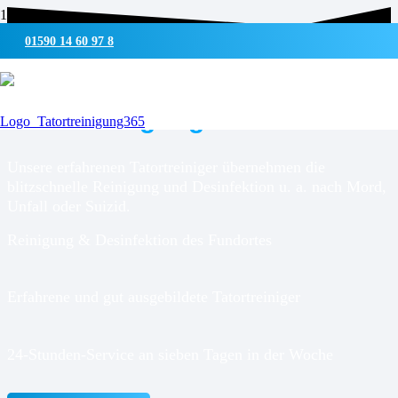
01590 14 60 97 8
UMWELTSCHONENDE REINIGUNG & DESINFEKTION
Tatortreinigung für
Uedem
Unsere erfahrenen Tatortreiniger übernehmen die
blitzschnelle Reinigung und Desinfektion u. a. nach Mord,
Unfall oder Suizid.
Reinigung & Desinfektion des Fundortes
Erfahrene und gut ausgebildete Tatortreiniger
24-Stunden-Service an sieben Tagen in der Woche