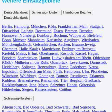
Weitere Einsatzgebiete
Deutschlandweit
Schleswig-Holstein
Hamburger Bezirke
Deutschlandweit
Berlin⁠
,
Hamburg
,
München
,
Köln⁠
,
Frankfurt am Main
,
Stuttgart
,
Düsseldorf
,
Leipzig
,
Dortmund
,
Essen
,
Bremen
,
Dresden
,
Hannover
,
Nürnberg
,
Duisburg⁠
,
Bochum
,
Wuppertal⁠
,
Bielefeld⁠
,
Bonn⁠
,
Münster⁠
,
Mannheim
,
Karlsruhe
,
Augsburg
,
Wiesbaden⁠
,
Mönchengladbach⁠
,
Gelsenkirchen⁠
,
Aachen⁠
,
Braunschweig
,
Chemnitz⁠
,
Halle (Saale)
⁠,
Magdeburg
,
Freiburg im Breisgau
⁠,
Krefeld⁠
,
Mainz⁠
,
Erfurt
,
Oberhausen⁠
,
Rostock⁠
,
Kassel⁠
,
Hagen
,
Potsdam
,
Saarbrücken⁠
,
Hamm
,
Ludwigshafen am Rhein
⁠,
Oldenburg
(Oldb)
,
Mülheim an der Ruhr
,
Osnabrück⁠
,
Leverkusen
,
Darmstadt⁠
,
Heidelberg
,
Solingen
,
Regensburg
,
Herne⁠
,
Paderborn
,
Neuss
,
Ingolstadt
,
Offenbach am Main
,
Fürth⁠
,
Heilbronn
,
Ulm⁠
,
Pforzheim
,
Würzburg
,
Wolfsburg⁠
,
Göttingen
,
Bottrop
,
Reutlingen
,
Erlangen⁠
,
Koblenz
,
Bremerhaven⁠
,
Remscheid
,
Trier⁠
,
Bergisch Gladbach
,
Recklinghausen
,
Jena⁠
,
Moers⁠
,
Salzgitter⁠
,
Hanau
,
Gütersloh
,
Hildesheim⁠
,
Siegen⁠
,
Kaiserslautern⁠
,
Cottbus⁠
Schleswig-Holstein
Ahrensburg
,
Bad Oldesloe
,
Bad Schwartau
,
Bad Segeberg
,
Bargteheide
,
Eckernförde
,
Elmshorn
,
Eutin
,
Halstenbek
,
Henstedt-