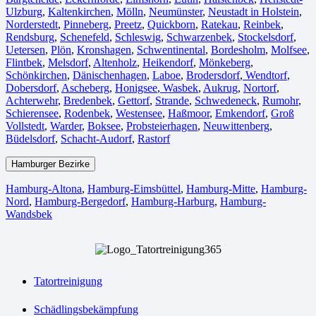
Ulzburg
,
Kaltenkirchen
,
Mölln
,
Neumünster
,
Neustadt in Holstein
,
Norderstedt
,
Pinneberg
,
Preetz
,
Quickborn
,
Ratekau
,
Reinbek
,
Rendsburg
,
Schenefeld
,
Schleswig
,
Schwarzenbek
,
Stockelsdorf
,
Uetersen
,
Plön
,
Kronshagen
,
Schwentinental
,
Bordesholm
,
Molfsee
,
Flintbek
,
Melsdorf
,
Altenholz
,
Heikendorf
,
Mönkeberg
,
Schönkirchen
,
Dänischenhagen
,
Laboe
,
Brodersdorf
,
Wendtorf
,
Dobersdorf
,
Ascheberg
,
Honigsee
,
Wasbek
,
Aukrug
,
Nortorf
,
Achterwehr
,
Bredenbek
,
Gettorf
,
Strande
,
Schwedeneck
,
Rumohr
,
Schierensee
,
Rodenbek
,
Westensee
,
Haßmoor
,
Emkendorf
,
Groß
Vollstedt
,
Warder
,
Boksee
,
Probsteierhagen
,
Neuwittenberg
,
Büdelsdorf
,
Schacht-Audorf
,
Rastorf
Hamburger Bezirke
Hamburg-Altona
,
Hamburg-Eimsbüttel
,
Hamburg-Mitte
,
Hamburg-
Nord
,
Hamburg-Bergedorf
,
Hamburg-Harburg
,
Hamburg-
Wandsbek
Tatortreinigung
Schädlingsbekämpfung