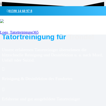
01590 14 60 97 8
UMWELTSCHONENDE REINIGUNG & DESINFEKTION
Tatortreinigung für
Tröndel
Unsere erfahrenen Tatortreiniger übernehmen die
blitzschnelle Reinigung und Desinfektion u. a. nach Mord,
Unfall oder Suizid.
Reinigung & Desinfektion des Fundortes
Erfahrene und gut ausgebildete Tatortreiniger