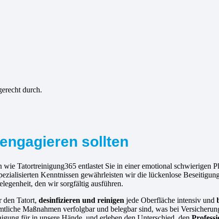
gerecht durch.
engagieren sollten
 wie Tatortreinigung365 entlastet Sie in einer emotional schwierigen 
pezialisierten Kenntnissen gewährleisten wir die lückenlose Beseitigu
gelegenheit, den wir sorgfältig ausführen.
r den Tatort,
desinfizieren und reinigen
jede Oberfläche intensiv und
mtliche Maßnahmen verfolgbar und belegbar sind, was bei Versicherungs
reinigung für in unsere Hände, und erleben den Unterschied, den
Profess