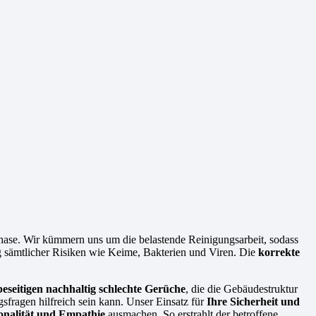
Phase. Wir kümmern uns um die belastende Reinigungsarbeit, sodass
ng sämtlicher Risiken wie Keime, Bakterien und Viren. Die
korrekte
beseitigen nachhaltig schlechte Gerüche
, die die Gebäudestruktur
fragen hilfreich sein kann. Unser Einsatz für
Ihre Sicherheit und
ionalität und Empathie
ausmachen. So erstrahlt der betroffene