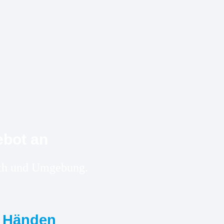
ebot an
urth und Umgebung.
n Händen