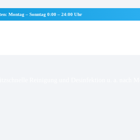
iten: Montag – Sonntag 0:00 – 24:00 Uhr
nnewurth
itzschnelle Reinigung und Desinfektion u. a. nach Mo