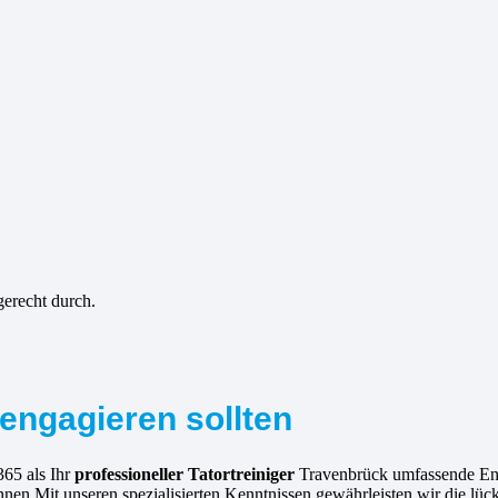
gerecht durch.
engagieren sollten
365 als Ihr
professioneller Tatortreiniger
Travenbrück umfassende Entl
nnen.Mit unseren spezialisierten Kenntnissen gewährleisten wir die lü