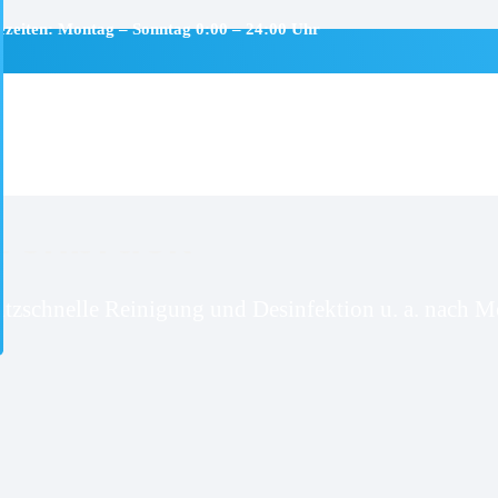
ezeiten: Montag – Sonntag 0:00 – 24:00 Uhr
venbrück
itzschnelle Reinigung und Desinfektion u. a. nach Mo