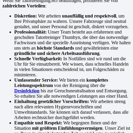
Wenn Sie Tatortreinigung365 beauftragen, profitieren Sie von
zahlreichen Vorteilen
:
Diskretion:
Wir arbeiten
unauffällig und respektvoll
, um
Ihre Privatsphäre zu wahren. Unsere Fahrzeuge sind neutral
gestaltet, und unser Personal ist geschult, diskret vorzugehen.
Professionalität:
Unser Team besteht aus erfahrenen und
geschulten Tatortreiniger Thumbyn, die über das notwendige
Fachwissen und die spezielle Ausrüstung verfügen. Wir halten
uns stets an
höchste Standards
und gewährleisten eine
gründliche und sichere Arbeitsausführung
.
Schnelle Verfügbarkeit:
In Notfällen sind wir rund um die
Uhr für Sie einsatzbereit. Wir wissen, dass schnelles Handeln
in vielen Situationen entscheidend ist, um Folgeschäden zu
minimieren.
Umfassender Service:
Wir bieten ein
komplettes
Leistungsspektrum
von der Reinigung über die
Desinfektion
bis zur Geruchsneutralisation und Entsorgung.
So erhalten Sie alle notwendigen Leistungen aus einer Hand.
Einhaltung gesetzlicher Vorschriften:
Wir arbeiten streng
nach allen relevanten Hygienevorschriften und
Umweltstandards. Sie können sich darauf verlassen, dass alle
Arbeiten rechtssicher durchgeführt werden.
Empathie und Respekt:
Wir begegnen Ihnen und der
Situation
mit größtem Einfühlungsvermögen
. Unser Ziel ist