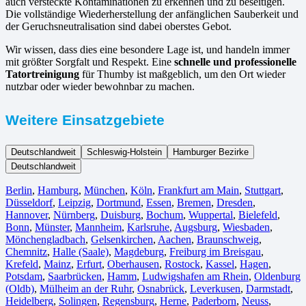
auch versteckte Kontaminationen zu erkennen und zu beseitigen.
Die vollständige Wiederherstellung der anfänglichen Sauberkeit und
der Geruchsneutralisation sind dabei oberstes Gebot.
Wir wissen, dass dies eine besondere Lage ist, und handeln immer
mit größter Sorgfalt und Respekt. Eine
schnelle und professionelle
Tatortreinigung
für Thumby ist maßgeblich, um den Ort wieder
nutzbar oder wieder bewohnbar zu machen.
Weitere Einsatzgebiete
Deutschlandweit
Schleswig-Holstein
Hamburger Bezirke
Deutschlandweit
Berlin⁠
,
Hamburg
,
München
,
Köln⁠
,
Frankfurt am Main
,
Stuttgart
,
Düsseldorf
,
Leipzig
,
Dortmund
,
Essen
,
Bremen
,
Dresden
,
Hannover
,
Nürnberg
,
Duisburg⁠
,
Bochum
,
Wuppertal⁠
,
Bielefeld⁠
,
Bonn⁠
,
Münster⁠
,
Mannheim
,
Karlsruhe
,
Augsburg
,
Wiesbaden⁠
,
Mönchengladbach⁠
,
Gelsenkirchen⁠
,
Aachen⁠
,
Braunschweig
,
Chemnitz⁠
,
Halle (Saale)
⁠,
Magdeburg
,
Freiburg im Breisgau
⁠,
Krefeld⁠
,
Mainz⁠
,
Erfurt
,
Oberhausen⁠
,
Rostock⁠
,
Kassel⁠
,
Hagen
,
Potsdam
,
Saarbrücken⁠
,
Hamm
,
Ludwigshafen am Rhein
⁠,
Oldenburg
(Oldb)
,
Mülheim an der Ruhr
,
Osnabrück⁠
,
Leverkusen
,
Darmstadt⁠
,
Heidelberg
,
Solingen
,
Regensburg
,
Herne⁠
,
Paderborn
,
Neuss
,