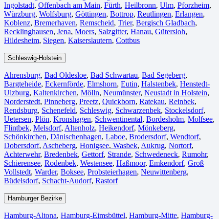
Ingolstadt
,
Offenbach am Main
,
Fürth⁠
,
Heilbronn
,
Ulm⁠
,
Pforzheim
,
Würzburg
,
Wolfsburg⁠
,
Göttingen
,
Bottrop
,
Reutlingen
,
Erlangen⁠
,
Koblenz
,
Bremerhaven⁠
,
Remscheid
,
Trier⁠
,
Bergisch Gladbach
,
Recklinghausen
,
Jena⁠
,
Moers⁠
,
Salzgitter⁠
,
Hanau
,
Gütersloh
,
Hildesheim⁠
,
Siegen⁠
,
Kaiserslautern⁠
,
Cottbus⁠
Schleswig-Holstein
Ahrensburg
,
Bad Oldesloe
,
Bad Schwartau
,
Bad Segeberg
,
Bargteheide
,
Eckernförde
,
Elmshorn
,
Eutin
,
Halstenbek
,
Henstedt-
Ulzburg
,
Kaltenkirchen
,
Mölln
,
Neumünster
,
Neustadt in Holstein
,
Norderstedt
,
Pinneberg
,
Preetz
,
Quickborn
,
Ratekau
,
Reinbek
,
Rendsburg
,
Schenefeld
,
Schleswig
,
Schwarzenbek
,
Stockelsdorf
,
Uetersen
,
Plön
,
Kronshagen
,
Schwentinental
,
Bordesholm
,
Molfsee
,
Flintbek
,
Melsdorf
,
Altenholz
,
Heikendorf
,
Mönkeberg
,
Schönkirchen
,
Dänischenhagen
,
Laboe
,
Brodersdorf
,
Wendtorf
,
Dobersdorf
,
Ascheberg
,
Honigsee
,
Wasbek
,
Aukrug
,
Nortorf
,
Achterwehr
,
Bredenbek
,
Gettorf
,
Strande
,
Schwedeneck
,
Rumohr
,
Schierensee
,
Rodenbek
,
Westensee
,
Haßmoor
,
Emkendorf
,
Groß
Vollstedt
,
Warder
,
Boksee
,
Probsteierhagen
,
Neuwittenberg
,
Büdelsdorf
,
Schacht-Audorf
,
Rastorf
Hamburger Bezirke
Hamburg-Altona
,
Hamburg-Eimsbüttel
,
Hamburg-Mitte
,
Hamburg-