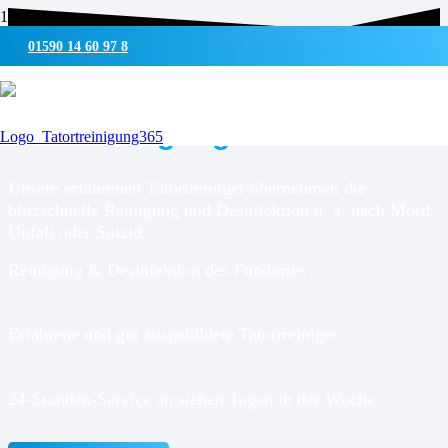
01590 14 60 97 8
UMWELTSCHONENDE REINIGUNG & DESINFEKTION
Tatortreinigung für
Thumby
Unsere erfahrenen Tatortreiniger übernehmen die
blitzschnelle Reinigung und Desinfektion u. a. nach Mord,
Unfall oder Suizid.
Reinigung & Desinfektion des Fundortes
Erfahrene und gut ausgebildete Tatortreiniger
24-Stunden-Service an sieben Tagen in der Woche