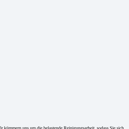
ir kümmern uns um die belastende Reinigungsarbeit, sodass Sie sich