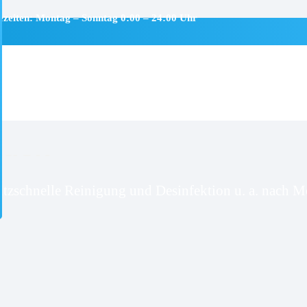
ezeiten: Montag – Sonntag 0:00 – 24:00 Uhr
aden
itzschnelle Reinigung und Desinfektion u. a. nach Mo