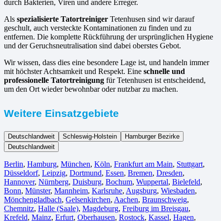
durch Bakterien, Viren und andere Erreger.
Als
spezialisierte Tatortreiniger
Tetenhusen sind wir darauf
geschult, auch versteckte Kontaminationen zu finden und zu
entfernen. Die komplette Rückführung der ursprünglichen Hygiene
und der Geruchsneutralisation sind dabei oberstes Gebot.
Wir wissen, dass dies eine besondere Lage ist, und handeln immer
mit höchster Achtsamkeit und Respekt. Eine
schnelle und
professionelle Tatortreinigung
für Tetenhusen ist entscheidend,
um den Ort wieder bewohnbar oder nutzbar zu machen.
Weitere Einsatzgebiete
Deutschlandweit
Schleswig-Holstein
Hamburger Bezirke
Deutschlandweit
Berlin⁠
,
Hamburg
,
München
,
Köln⁠
,
Frankfurt am Main
,
Stuttgart
,
Düsseldorf
,
Leipzig
,
Dortmund
,
Essen
,
Bremen
,
Dresden
,
Hannover
,
Nürnberg
,
Duisburg⁠
,
Bochum
,
Wuppertal⁠
,
Bielefeld⁠
,
Bonn⁠
,
Münster⁠
,
Mannheim
,
Karlsruhe
,
Augsburg
,
Wiesbaden⁠
,
Mönchengladbach⁠
,
Gelsenkirchen⁠
,
Aachen⁠
,
Braunschweig
,
Chemnitz⁠
,
Halle (Saale)
⁠,
Magdeburg
,
Freiburg im Breisgau
⁠,
Krefeld⁠
,
Mainz⁠
,
Erfurt
,
Oberhausen⁠
,
Rostock⁠
,
Kassel⁠
,
Hagen
,