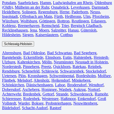
Potsdam
,
Saarbrücken⁠
,
Hamm
,
Ludwigshafen am Rhein
⁠,
Oldenburg
(Oldb)
,
Mülheim an der Ruhr
,
Osnabrück⁠
,
Leverkusen
,
Darmstadt⁠
,
Heidelberg
,
Solingen
,
Regensburg
,
Herne⁠
,
Paderborn
,
Neuss
,
Ingolstadt
,
Offenbach am Main
,
Fürth⁠
,
Heilbronn
,
Ulm⁠
,
Pforzheim
,
Würzburg
,
Wolfsburg⁠
,
Göttingen
,
Bottrop
,
Reutlingen
,
Erlangen⁠
,
Koblenz
,
Bremerhaven⁠
,
Remscheid
,
Trier⁠
,
Bergisch Gladbach
,
Recklinghausen
,
Jena⁠
,
Moers⁠
,
Salzgitter⁠
,
Hanau
,
Gütersloh
,
Hildesheim⁠
,
Siegen⁠
,
Kaiserslautern⁠
,
Cottbus⁠
Schleswig-Holstein
Ahrensburg
,
Bad Oldesloe
,
Bad Schwartau
,
Bad Segeberg
,
Bargteheide
,
Eckernförde
,
Elmshorn
,
Eutin
,
Halstenbek
,
Henstedt-
Ulzburg
,
Kaltenkirchen
,
Mölln
,
Neumünster
,
Neustadt in Holstein
,
Norderstedt
,
Pinneberg
,
Preetz
,
Quickborn
,
Ratekau
,
Reinbek
,
Rendsburg
,
Schenefeld
,
Schleswig
,
Schwarzenbek
,
Stockelsdorf
,
Uetersen
,
Plön
,
Kronshagen
,
Schwentinental
,
Bordesholm
,
Molfsee
,
Flintbek
,
Melsdorf
,
Altenholz
,
Heikendorf
,
Mönkeberg
,
Schönkirchen
,
Dänischenhagen
,
Laboe
,
Brodersdorf
,
Wendtorf
,
Dobersdorf
,
Ascheberg
,
Honigsee
,
Wasbek
,
Aukrug
,
Nortorf
,
Achterwehr
,
Bredenbek
,
Gettorf
,
Strande
,
Schwedeneck
,
Rumohr
,
Schierensee
,
Rodenbek
,
Westensee
,
Haßmoor
,
Emkendorf
,
Groß
Vollstedt
,
Warder
,
Boksee
,
Probsteierhagen
,
Neuwittenberg
,
Büdelsdorf
,
Schacht-Audorf
,
Rastorf