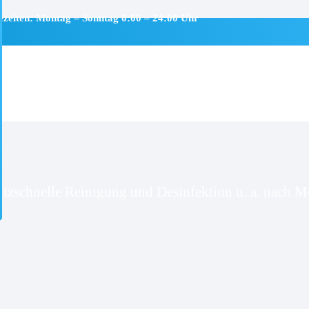
ezeiten: Montag – Sonntag 0:00 – 24:00 Uhr
dorf
itzschnelle Reinigung und Desinfektion u. a. nach Mo