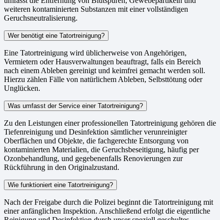
umfasst die Entfernung von Blutspuren, Gewebepartikeln und
weiteren kontaminierten Substanzen mit einer vollständigen
Geruchsneutralisierung.
Wer benötigt eine Tatortreinigung?
Eine Tatortreinigung wird üblicherweise von Angehörigen,
Vermietern oder Hausverwaltungen beauftragt, falls ein Bereich
nach einem Ableben gereinigt und keimfrei gemacht werden soll.
Hierzu zählen Fälle von natürlichem Ableben, Selbsttötung oder
Unglücken.
Was umfasst der Service einer Tatortreinigung?
Zu den Leistungen einer professionellen Tatortreinigung gehören die
Tiefenreinigung und Desinfektion sämtlicher verunreinigter
Oberflächen und Objekte, die fachgerechte Entsorgung von
kontaminierten Materialien, die Geruchsbeseitigung, häufig per
Ozonbehandlung, und gegebenenfalls Renovierungen zur
Rückführung in den Originalzustand.
Wie funktioniert eine Tatortreinigung?
Nach der Freigabe durch die Polizei beginnt die Tatortreinigung mit
einer anfänglichen Inspektion. Anschließend erfolgt die eigentliche
Reinigung und Desinfektion durch unser speziell geschultes