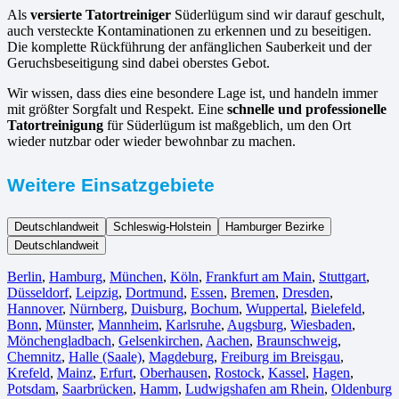
Als
versierte Tatortreiniger
Süderlügum sind wir darauf geschult,
auch versteckte Kontaminationen zu erkennen und zu beseitigen.
Die komplette Rückführung der anfänglichen Sauberkeit und der
Geruchsbeseitigung sind dabei oberstes Gebot.
Wir wissen, dass dies eine besondere Lage ist, und handeln immer
mit größter Sorgfalt und Respekt. Eine
schnelle und professionelle
Tatortreinigung
für Süderlügum ist maßgeblich, um den Ort
wieder nutzbar oder wieder bewohnbar zu machen.
Weitere Einsatzgebiete
Deutschlandweit
Schleswig-Holstein
Hamburger Bezirke
Deutschlandweit
Berlin⁠
,
Hamburg
,
München
,
Köln⁠
,
Frankfurt am Main
,
Stuttgart
,
Düsseldorf
,
Leipzig
,
Dortmund
,
Essen
,
Bremen
,
Dresden
,
Hannover
,
Nürnberg
,
Duisburg⁠
,
Bochum
,
Wuppertal⁠
,
Bielefeld⁠
,
Bonn⁠
,
Münster⁠
,
Mannheim
,
Karlsruhe
,
Augsburg
,
Wiesbaden⁠
,
Mönchengladbach⁠
,
Gelsenkirchen⁠
,
Aachen⁠
,
Braunschweig
,
Chemnitz⁠
,
Halle (Saale)
⁠,
Magdeburg
,
Freiburg im Breisgau
⁠,
Krefeld⁠
,
Mainz⁠
,
Erfurt
,
Oberhausen⁠
,
Rostock⁠
,
Kassel⁠
,
Hagen
,
Potsdam
,
Saarbrücken⁠
,
Hamm
,
Ludwigshafen am Rhein
⁠,
Oldenburg