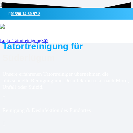
01590 14 60 97 8
UMWELTSCHONENDE REINIGUNG & DESINFEKTION
Tatortreinigung für
Süderlügum
Unsere erfahrenen Tatortreiniger übernehmen die
blitzschnelle Reinigung und Desinfektion u. a. nach Mord,
Unfall oder Suizid.
Reinigung & Desinfektion des Fundortes