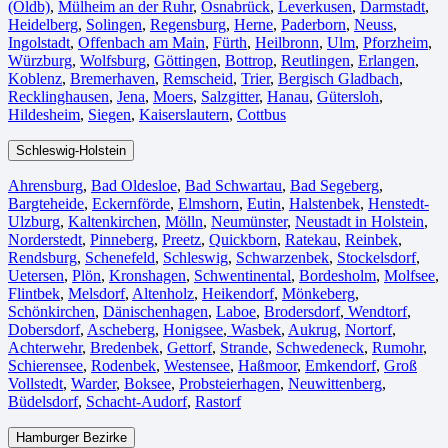
(Oldb)
,
Mülheim an der Ruhr
,
Osnabrück⁠
,
Leverkusen
,
Darmstadt⁠
,
Heidelberg
,
Solingen
,
Regensburg
,
Herne⁠
,
Paderborn
,
Neuss
,
Ingolstadt
,
Offenbach am Main
,
Fürth⁠
,
Heilbronn
,
Ulm⁠
,
Pforzheim
,
Würzburg
,
Wolfsburg⁠
,
Göttingen
,
Bottrop
,
Reutlingen
,
Erlangen⁠
,
Koblenz
,
Bremerhaven⁠
,
Remscheid
,
Trier⁠
,
Bergisch Gladbach
,
Recklinghausen
,
Jena⁠
,
Moers⁠
,
Salzgitter⁠
,
Hanau
,
Gütersloh
,
Hildesheim⁠
,
Siegen⁠
,
Kaiserslautern⁠
,
Cottbus⁠
Schleswig-Holstein
Ahrensburg
,
Bad Oldesloe
,
Bad Schwartau
,
Bad Segeberg
,
Bargteheide
,
Eckernförde
,
Elmshorn
,
Eutin
,
Halstenbek
,
Henstedt-
Ulzburg
,
Kaltenkirchen
,
Mölln
,
Neumünster
,
Neustadt in Holstein
,
Norderstedt
,
Pinneberg
,
Preetz
,
Quickborn
,
Ratekau
,
Reinbek
,
Rendsburg
,
Schenefeld
,
Schleswig
,
Schwarzenbek
,
Stockelsdorf
,
Uetersen
,
Plön
,
Kronshagen
,
Schwentinental
,
Bordesholm
,
Molfsee
,
Flintbek
,
Melsdorf
,
Altenholz
,
Heikendorf
,
Mönkeberg
,
Schönkirchen
,
Dänischenhagen
,
Laboe
,
Brodersdorf
,
Wendtorf
,
Dobersdorf
,
Ascheberg
,
Honigsee
,
Wasbek
,
Aukrug
,
Nortorf
,
Achterwehr
,
Bredenbek
,
Gettorf
,
Strande
,
Schwedeneck
,
Rumohr
,
Schierensee
,
Rodenbek
,
Westensee
,
Haßmoor
,
Emkendorf
,
Groß
Vollstedt
,
Warder
,
Boksee
,
Probsteierhagen
,
Neuwittenberg
,
Büdelsdorf
,
Schacht-Audorf
,
Rastorf
Hamburger Bezirke