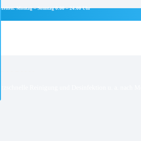
ezeiten: Montag – Sonntag 0:00 – 24:00 Uhr
sheim
itzschnelle Reinigung und Desinfektion u. a. nach Mo