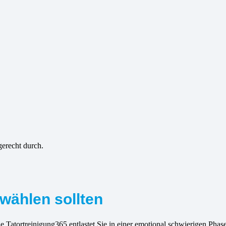
gerecht durch.
wählen sollten
 Tatortreinigung365 entlastet Sie in einer emotional schwierigen Phase