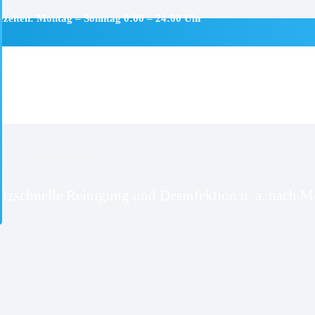
ezeiten: Montag – Sonntag 0:00 – 24:00 Uhr
mmerath
itzschnelle Reinigung und Desinfektion u. a. nach Mo