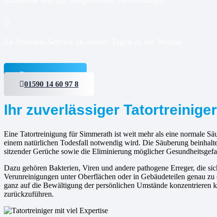
24-Stunden-Service an sieben Tagen in der Woche
Jetzt anfragen
01590 14 60 97 8
Ihr zuverlässiger Tatortreinige
Eine Tatortreinigung für Simmerath ist weit mehr als eine normale Säu
einem natürlichen Todesfall notwendig wird. Die Säuberung beinhalt
sitzender Gerüche sowie die Eliminierung möglicher Gesundheitsgefa
Dazu gehören Bakterien, Viren und andere pathogene Erreger, die s
Verunreinigungen unter Oberflächen oder in Gebäudeteilen genau zu e
ganz auf die Bewältigung der persönlichen Umstände konzentrieren kö
zurückzuführen.