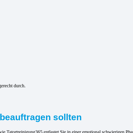
gerecht durch.
beauftragen sollten
e Tatortreinigung365 entlastet Sie in einer emotional schwierigen Phas