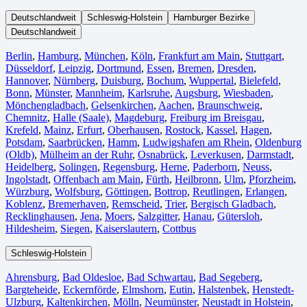
Deutschlandweit
Schleswig-Holstein
Hamburger Bezirke
Deutschlandweit
Berlin⁠
,
Hamburg
,
München
,
Köln⁠
,
Frankfurt am Main
,
Stuttgart
,
Düsseldorf
,
Leipzig
,
Dortmund
,
Essen
,
Bremen
,
Dresden
,
Hannover
,
Nürnberg
,
Duisburg⁠
,
Bochum
,
Wuppertal⁠
,
Bielefeld⁠
,
Bonn⁠
,
Münster⁠
,
Mannheim
,
Karlsruhe
,
Augsburg
,
Wiesbaden⁠
,
Mönchengladbach⁠
,
Gelsenkirchen⁠
,
Aachen⁠
,
Braunschweig
,
Chemnitz⁠
,
Halle (Saale)
⁠,
Magdeburg
,
Freiburg im Breisgau
⁠,
Krefeld⁠
,
Mainz⁠
,
Erfurt
,
Oberhausen⁠
,
Rostock⁠
,
Kassel⁠
,
Hagen
,
Potsdam
,
Saarbrücken⁠
,
Hamm
,
Ludwigshafen am Rhein
⁠,
Oldenburg
(Oldb)
,
Mülheim an der Ruhr
,
Osnabrück⁠
,
Leverkusen
,
Darmstadt⁠
,
Heidelberg
,
Solingen
,
Regensburg
,
Herne⁠
,
Paderborn
,
Neuss
,
Ingolstadt
,
Offenbach am Main
,
Fürth⁠
,
Heilbronn
,
Ulm⁠
,
Pforzheim
,
Würzburg
,
Wolfsburg⁠
,
Göttingen
,
Bottrop
,
Reutlingen
,
Erlangen⁠
,
Koblenz
,
Bremerhaven⁠
,
Remscheid
,
Trier⁠
,
Bergisch Gladbach
,
Recklinghausen
,
Jena⁠
,
Moers⁠
,
Salzgitter⁠
,
Hanau
,
Gütersloh
,
Hildesheim⁠
,
Siegen⁠
,
Kaiserslautern⁠
,
Cottbus⁠
Schleswig-Holstein
Ahrensburg
,
Bad Oldesloe
,
Bad Schwartau
,
Bad Segeberg
,
Bargteheide
,
Eckernförde
,
Elmshorn
,
Eutin
,
Halstenbek
,
Henstedt-
Ulzburg
,
Kaltenkirchen
,
Mölln
,
Neumünster
,
Neustadt in Holstein
,