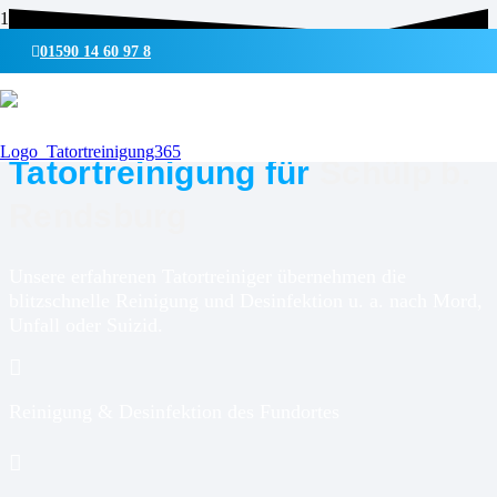
01590 14 60 97 8
UMWELTSCHONENDE REINIGUNG & DESINFEKTION
Tatortreinigung für
Schülp b.
Rendsburg
Unsere erfahrenen Tatortreiniger übernehmen die
blitzschnelle Reinigung und Desinfektion u. a. nach Mord,
Unfall oder Suizid.
Reinigung & Desinfektion des Fundortes