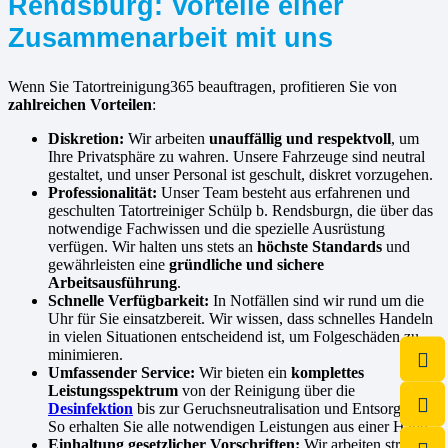
Rendsburg: Vorteile einer
Zusammenarbeit mit uns
Wenn Sie Tatortreinigung365 beauftragen, profitieren Sie von
zahlreichen Vorteilen
:
Diskretion:
Wir arbeiten
unauffällig und respektvoll
, um
Ihre Privatsphäre zu wahren. Unsere Fahrzeuge sind neutral
gestaltet, und unser Personal ist geschult, diskret vorzugehen.
Professionalität:
Unser Team besteht aus erfahrenen und
geschulten Tatortreiniger Schülp b. Rendsburgn, die über das
notwendige Fachwissen und die spezielle Ausrüstung
verfügen. Wir halten uns stets an
höchste Standards
und
gewährleisten eine
gründliche und sichere
Arbeitsausführung
.
Schnelle Verfügbarkeit:
In Notfällen sind wir rund um die
Uhr für Sie einsatzbereit. Wir wissen, dass schnelles Handeln
in vielen Situationen entscheidend ist, um Folgeschäden zu
minimieren.
Umfassender Service:
Wir bieten ein
komplettes
Leistungsspektrum
von der Reinigung über die
Desinfektion
bis zur Geruchsneutralisation und Entsorgung.
So erhalten Sie alle notwendigen Leistungen aus einer Hand.
Einhaltung gesetzlicher Vorschriften:
Wir arbeiten streng