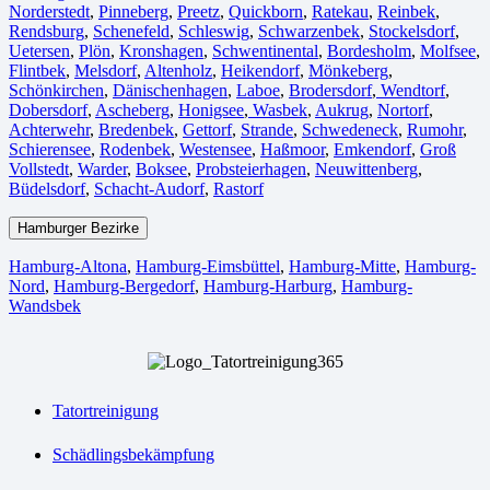
Norderstedt
,
Pinneberg
,
Preetz
,
Quickborn
,
Ratekau
,
Reinbek
,
Rendsburg
,
Schenefeld
,
Schleswig
,
Schwarzenbek
,
Stockelsdorf
,
Uetersen
,
Plön
,
Kronshagen
,
Schwentinental
,
Bordesholm
,
Molfsee
,
Flintbek
,
Melsdorf
,
Altenholz
,
Heikendorf
,
Mönkeberg
,
Schönkirchen
,
Dänischenhagen
,
Laboe
,
Brodersdorf
,
Wendtorf
,
Dobersdorf
,
Ascheberg
,
Honigsee
,
Wasbek
,
Aukrug
,
Nortorf
,
Achterwehr
,
Bredenbek
,
Gettorf
,
Strande
,
Schwedeneck
,
Rumohr
,
Schierensee
,
Rodenbek
,
Westensee
,
Haßmoor
,
Emkendorf
,
Groß
Vollstedt
,
Warder
,
Boksee
,
Probsteierhagen
,
Neuwittenberg
,
Büdelsdorf
,
Schacht-Audorf
,
Rastorf
Hamburger Bezirke
Hamburg-Altona
,
Hamburg-Eimsbüttel
,
Hamburg-Mitte
,
Hamburg-
Nord
,
Hamburg-Bergedorf
,
Hamburg-Harburg
,
Hamburg-
Wandsbek
Tatortreinigung
Schädlingsbekämpfung