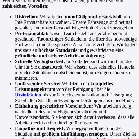
Wenn Sie Tatortreinigung365 beauftragen, profitieren Sie von
zahlreichen Vorteilen
:
Diskretion:
Wir arbeiten
unauffällig und respektvoll
, um
Ihre Privatsphäre zu wahren. Unsere Fahrzeuge sind neutral
gestaltet, und unser Personal ist geschult, diskret vorzugehen.
Professionalität:
Unser Team besteht aus erfahrenen und
geschulten Tatortreiniger Schleidenn, die über das notwendige
Fachwissen und die spezielle Ausrüstung verfügen. Wir halten
uns stets an
höchste Standards
und gewährleisten eine
gründliche und sichere Arbeitsausführung
.
Schnelle Verfügbarkeit:
In Notfällen sind wir rund um die
Uhr für Sie einsatzbereit. Wir wissen, dass schnelles Handeln
in vielen Situationen entscheidend ist, um Folgeschäden zu
minimieren.
Umfassender Service:
Wir bieten ein
komplettes
Leistungsspektrum
von der Reinigung über die
Desinfektion
bis zur Geruchsneutralisation und Entsorgung.
So erhalten Sie alle notwendigen Leistungen aus einer Hand.
Einhaltung gesetzlicher Vorschriften:
Wir arbeiten streng
nach allen relevanten Hygienevorschriften und
Umweltstandards. Sie können sich darauf verlassen, dass alle
Arbeiten rechtssicher durchgeführt werden.
Empathie und Respekt:
Wir begegnen Ihnen und der
Situation
mit größtem Einfühlungsvermögen
. Unser Ziel ist