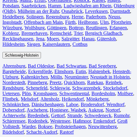
Krefeld⁠
,
Mainz⁠
,
Erfurt
,
Oberhausen⁠
,
Rostock⁠
,
Kassel⁠
,
Hagen
,
Potsdam
,
Saarbrücken⁠
,
Hamm
,
Ludwigshafen am Rhein
⁠,
Oldenburg
(Oldb)
,
Mülheim an der Ruhr
,
Osnabrück⁠
,
Leverkusen
,
Darmstadt⁠
,
Heidelberg
,
Solingen
,
Regensburg
,
Herne⁠
,
Paderborn
,
Neuss
,
Ingolstadt
,
Offenbach am Main
,
Fürth⁠
,
Heilbronn
,
Ulm⁠
,
Pforzheim
,
Würzburg
,
Wolfsburg⁠
,
Göttingen
,
Bottrop
,
Reutlingen
,
Erlangen⁠
,
Koblenz
,
Bremerhaven⁠
,
Remscheid
,
Trier⁠
,
Bergisch Gladbach
,
Recklinghausen
,
Jena⁠
,
Moers⁠
,
Salzgitter⁠
,
Hanau
,
Gütersloh
,
Hildesheim⁠
,
Siegen⁠
,
Kaiserslautern⁠
,
Cottbus⁠
Schleswig-Holstein
Ahrensburg
,
Bad Oldesloe
,
Bad Schwartau
,
Bad Segeberg
,
Bargteheide
,
Eckernförde
,
Elmshorn
,
Eutin
,
Halstenbek
,
Henstedt-
Ulzburg
,
Kaltenkirchen
,
Mölln
,
Neumünster
,
Neustadt in Holstein
,
Norderstedt
,
Pinneberg
,
Preetz
,
Quickborn
,
Ratekau
,
Reinbek
,
Rendsburg
,
Schenefeld
,
Schleswig
,
Schwarzenbek
,
Stockelsdorf
,
Uetersen
,
Plön
,
Kronshagen
,
Schwentinental
,
Bordesholm
,
Molfsee
,
Flintbek
,
Melsdorf
,
Altenholz
,
Heikendorf
,
Mönkeberg
,
Schönkirchen
,
Dänischenhagen
,
Laboe
,
Brodersdorf
,
Wendtorf
,
Dobersdorf
,
Ascheberg
,
Honigsee
,
Wasbek
,
Aukrug
,
Nortorf
,
Achterwehr
,
Bredenbek
,
Gettorf
,
Strande
,
Schwedeneck
,
Rumohr
,
Schierensee
,
Rodenbek
,
Westensee
,
Haßmoor
,
Emkendorf
,
Groß
Vollstedt
,
Warder
,
Boksee
,
Probsteierhagen
,
Neuwittenberg
,
Büdelsdorf
,
Schacht-Audorf
,
Rastorf