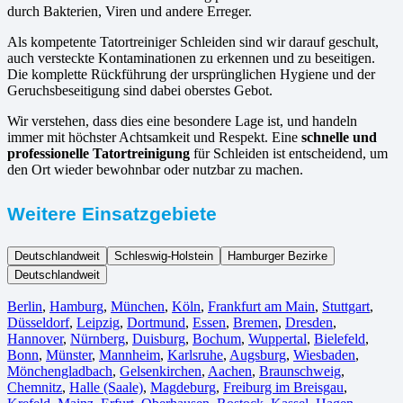
durch Bakterien, Viren und andere Erreger.
Als kompetente Tatortreiniger Schleiden sind wir darauf geschult,
auch versteckte Kontaminationen zu erkennen und zu beseitigen.
Die komplette Rückführung der ursprünglichen Hygiene und der
Geruchsbeseitigung sind dabei oberstes Gebot.
Wir verstehen, dass dies eine besondere Lage ist, und handeln
immer mit höchster Achtsamkeit und Respekt. Eine
schnelle und
professionelle Tatortreinigung
für Schleiden ist entscheidend, um
den Ort wieder bewohnbar oder nutzbar zu machen.
Weitere Einsatzgebiete
Deutschlandweit
Schleswig-Holstein
Hamburger Bezirke
Deutschlandweit
Berlin⁠
,
Hamburg
,
München
,
Köln⁠
,
Frankfurt am Main
,
Stuttgart
,
Düsseldorf
,
Leipzig
,
Dortmund
,
Essen
,
Bremen
,
Dresden
,
Hannover
,
Nürnberg
,
Duisburg⁠
,
Bochum
,
Wuppertal⁠
,
Bielefeld⁠
,
Bonn⁠
,
Münster⁠
,
Mannheim
,
Karlsruhe
,
Augsburg
,
Wiesbaden⁠
,
Mönchengladbach⁠
,
Gelsenkirchen⁠
,
Aachen⁠
,
Braunschweig
,
Chemnitz⁠
,
Halle (Saale)
⁠,
Magdeburg
,
Freiburg im Breisgau
⁠,