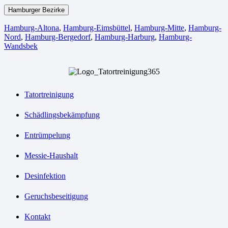
Hamburger Bezirke
Hamburg-Altona
,
Hamburg-Eimsbüttel
,
Hamburg-Mitte
,
Hamburg-
Nord
,
Hamburg-Bergedorf
,
Hamburg-Harburg
,
Hamburg-
Wandsbek
Tatortreinigung
Schädlingsbekämpfung
Entrümpelung
Messie-Haushalt
Desinfektion
Geruchsbeseitigung
Kontakt