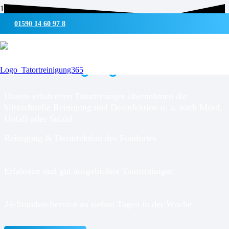
01590 14 60 97 8
UMWELTSCHONENDE REINIGUNG & DESINFEKTION
Tatortreinigung für
Schleiden
Unsere erfahrenen Tatortreiniger übernehmen die
blitzschnelle Reinigung und Desinfektion u. a. nach Mord,
Unfall oder Suizid.
Reinigung & Desinfektion des Fundortes
Erfahrene und gut ausgebildete Tatortreiniger
24-Stunden-Service an sieben Tagen in der Woche