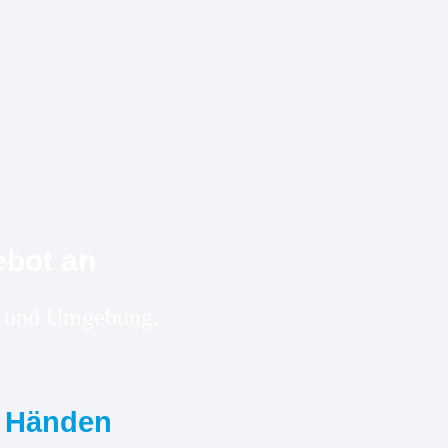
ebot an
by und Umgebung.
n Händen