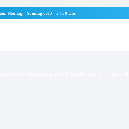
iten: Montag – Sonntag 0:00 – 24:00 Uhr
aalby
itzschnelle Reinigung und Desinfektion u. a. nach Mo