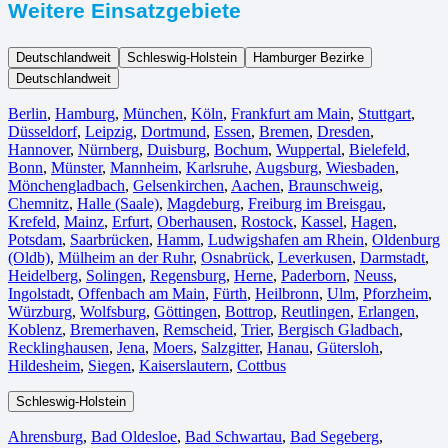
Weitere Einsatzgebiete
Deutschlandweit
Schleswig-Holstein
Hamburger Bezirke
Deutschlandweit
Berlin⁠
,
Hamburg
,
München
,
Köln⁠
,
Frankfurt am Main
,
Stuttgart
,
Düsseldorf
,
Leipzig
,
Dortmund
,
Essen
,
Bremen
,
Dresden
,
Hannover
,
Nürnberg
,
Duisburg⁠
,
Bochum
,
Wuppertal⁠
,
Bielefeld⁠
,
Bonn⁠
,
Münster⁠
,
Mannheim
,
Karlsruhe
,
Augsburg
,
Wiesbaden⁠
,
Mönchengladbach⁠
,
Gelsenkirchen⁠
,
Aachen⁠
,
Braunschweig
,
Chemnitz⁠
,
Halle (Saale)
⁠,
Magdeburg
,
Freiburg im Breisgau
⁠,
Krefeld⁠
,
Mainz⁠
,
Erfurt
,
Oberhausen⁠
,
Rostock⁠
,
Kassel⁠
,
Hagen
,
Potsdam
,
Saarbrücken⁠
,
Hamm
,
Ludwigshafen am Rhein
⁠,
Oldenburg
(Oldb)
,
Mülheim an der Ruhr
,
Osnabrück⁠
,
Leverkusen
,
Darmstadt⁠
,
Heidelberg
,
Solingen
,
Regensburg
,
Herne⁠
,
Paderborn
,
Neuss
,
Ingolstadt
,
Offenbach am Main
,
Fürth⁠
,
Heilbronn
,
Ulm⁠
,
Pforzheim
,
Würzburg
,
Wolfsburg⁠
,
Göttingen
,
Bottrop
,
Reutlingen
,
Erlangen⁠
,
Koblenz
,
Bremerhaven⁠
,
Remscheid
,
Trier⁠
,
Bergisch Gladbach
,
Recklinghausen
,
Jena⁠
,
Moers⁠
,
Salzgitter⁠
,
Hanau
,
Gütersloh
,
Hildesheim⁠
,
Siegen⁠
,
Kaiserslautern⁠
,
Cottbus⁠
Schleswig-Holstein
Ahrensburg
,
Bad Oldesloe
,
Bad Schwartau
,
Bad Segeberg
,