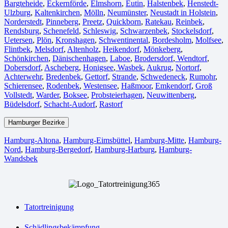
Bargteheide
,
Eckernförde
,
Elmshorn
,
Eutin
,
Halstenbek
,
Henstedt-
Ulzburg
,
Kaltenkirchen
,
Mölln
,
Neumünster
,
Neustadt in Holstein
,
Norderstedt
,
Pinneberg
,
Preetz
,
Quickborn
,
Ratekau
,
Reinbek
,
Rendsburg
,
Schenefeld
,
Schleswig
,
Schwarzenbek
,
Stockelsdorf
,
Uetersen
,
Plön
,
Kronshagen
,
Schwentinental
,
Bordesholm
,
Molfsee
,
Flintbek
,
Melsdorf
,
Altenholz
,
Heikendorf
,
Mönkeberg
,
Schönkirchen
,
Dänischenhagen
,
Laboe
,
Brodersdorf
,
Wendtorf
,
Dobersdorf
,
Ascheberg
,
Honigsee
,
Wasbek
,
Aukrug
,
Nortorf
,
Achterwehr
,
Bredenbek
,
Gettorf
,
Strande
,
Schwedeneck
,
Rumohr
,
Schierensee
,
Rodenbek
,
Westensee
,
Haßmoor
,
Emkendorf
,
Groß
Vollstedt
,
Warder
,
Boksee
,
Probsteierhagen
,
Neuwittenberg
,
Büdelsdorf
,
Schacht-Audorf
,
Rastorf
Hamburger Bezirke
Hamburg-Altona
,
Hamburg-Eimsbüttel
,
Hamburg-Mitte
,
Hamburg-
Nord
,
Hamburg-Bergedorf
,
Hamburg-Harburg
,
Hamburg-
Wandsbek
Tatortreinigung
Schädlingsbekämpfung