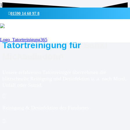
01590 14 60 97 8
UMWELTSCHONENDE REINIGUNG & DESINFEKTION
Tatortreinigung für
Sankt
Michaelisdonn
Unsere erfahrenen Tatortreiniger übernehmen die
blitzschnelle Reinigung und Desinfektion u. a. nach Mord,
Unfall oder Suizid.
Reinigung & Desinfektion des Fundortes