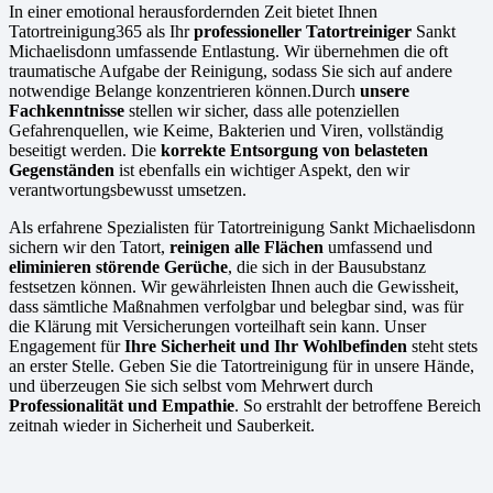
In einer emotional herausfordernden Zeit bietet Ihnen
Tatortreinigung365 als Ihr
professioneller Tatortreiniger
Sankt
Michaelisdonn umfassende Entlastung. Wir übernehmen die oft
traumatische Aufgabe der Reinigung, sodass Sie sich auf andere
notwendige Belange konzentrieren können.Durch
unsere
Fachkenntnisse
stellen wir sicher, dass alle potenziellen
Gefahrenquellen, wie Keime, Bakterien und Viren, vollständig
beseitigt werden. Die
korrekte Entsorgung von belasteten
Gegenständen
ist ebenfalls ein wichtiger Aspekt, den wir
verantwortungsbewusst umsetzen.
Als erfahrene Spezialisten für Tatortreinigung Sankt Michaelisdonn
sichern wir den Tatort,
reinigen alle Flächen
umfassend und
eliminieren störende Gerüche
, die sich in der Bausubstanz
festsetzen können. Wir gewährleisten Ihnen auch die Gewissheit,
dass sämtliche Maßnahmen verfolgbar und belegbar sind, was für
die Klärung mit Versicherungen vorteilhaft sein kann. Unser
Engagement für
Ihre Sicherheit und Ihr Wohlbefinden
steht stets
an erster Stelle. Geben Sie die Tatortreinigung für in unsere Hände,
und überzeugen Sie sich selbst vom Mehrwert durch
Professionalität und Empathie
. So erstrahlt der betroffene Bereich
zeitnah wieder in Sicherheit und Sauberkeit.