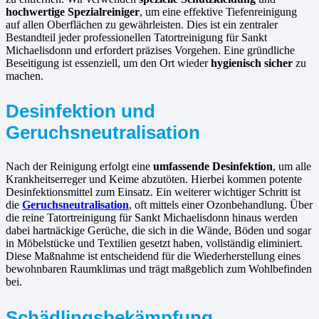
hochwertige Spezialreiniger
, um eine effektive Tiefenreinigung
auf allen Oberflächen zu gewährleisten. Dies ist ein zentraler
Bestandteil jeder professionellen Tatortreinigung für Sankt
Michaelisdonn und erfordert präzises Vorgehen. Eine gründliche
Beseitigung ist essenziell, um den Ort wieder
hygienisch sicher
zu
machen.
Desinfektion und
Geruchsneutralisation
Nach der Reinigung erfolgt eine
umfassende Desinfektion
, um alle
Krankheitserreger und Keime abzutöten. Hierbei kommen potente
Desinfektionsmittel zum Einsatz. Ein weiterer wichtiger Schritt ist
die
Geruchsneutralisation
, oft mittels einer Ozonbehandlung. Über
die reine Tatortreinigung für Sankt Michaelisdonn hinaus werden
dabei hartnäckige Gerüche, die sich in die Wände, Böden und sogar
in Möbelstücke und Textilien gesetzt haben, vollständig eliminiert.
Diese Maßnahme ist entscheidend für die Wiederherstellung eines
bewohnbaren Raumklimas und trägt maßgeblich zum Wohlbefinden
bei.
Schädlingsbekämpfung