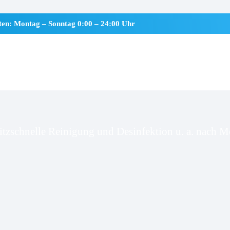
iten: Montag – Sonntag 0:00 – 24:00 Uhr
ndesneben
itzschnelle Reinigung und Desinfektion u. a. nach Mo