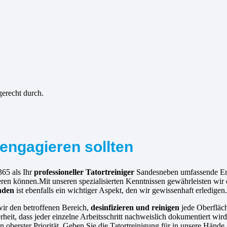
gerecht durch.
engagieren sollten
365 als Ihr
professioneller Tatortreiniger
Sandesneben umfassende Ent
ren können.Mit unseren spezialisierten Kenntnissen gewährleisten wir 
nden
ist ebenfalls ein wichtiger Aspekt, den wir gewissenhaft erledigen.
wir den betroffenen Bereich,
desinfizieren und reinigen
jede Oberfläc
eit, dass jeder einzelne Arbeitsschritt nachweislich dokumentiert wird
 oberster Priorität. Geben Sie die Tatortreinigung für in unsere Händ