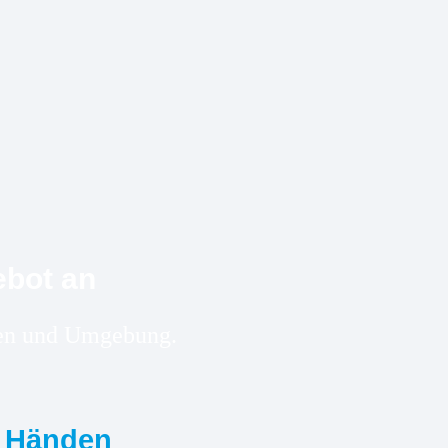
ebot an
eben und Umgebung.
n Händen