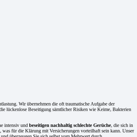
lastung. Wir übernehmen die oft traumatische Aufgabe der
die lückenlose Beseitigung sämtlicher Risiken wie Keime, Bakterien
he intensiv und
beseitigen nachhaltig schlechte Gerüche
, die sich in
, was für die Klärung mit Versicherungen vorteilhaft sein kann. Unser
e, und überzeugen Sie sich selbst vom Mehrwert durch