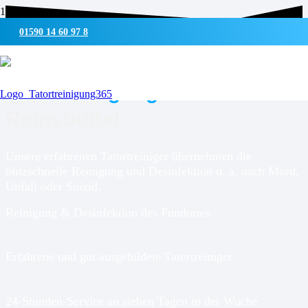
01590 14 60 97 8
UMWELTSCHONENDE REINIGUNG & DESINFEKTION
Tatortreinigung für
Reinsbüttel
Unsere erfahrenen Tatortreiniger übernehmen die
blitzschnelle Reinigung und Desinfektion u. a. nach Mord,
Unfall oder Suizid.
Reinigung & Desinfektion des Fundortes
Erfahrene und gut ausgebildete Tatortreiniger
24-Stunden-Service an sieben Tagen in der Woche