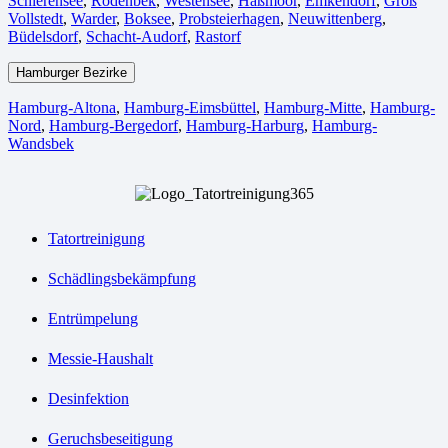
Schierensee
,
Rodenbek
,
Westensee
,
Haßmoor
,
Emkendorf
,
Groß
Vollstedt
,
Warder
,
Boksee
,
Probsteierhagen
,
Neuwittenberg
,
Büdelsdorf
,
Schacht-Audorf
,
Rastorf
Hamburger Bezirke
Hamburg-Altona
,
Hamburg-Eimsbüttel
,
Hamburg-Mitte
,
Hamburg-
Nord
,
Hamburg-Bergedorf
,
Hamburg-Harburg
,
Hamburg-
Wandsbek
Tatortreinigung
Schädlingsbekämpfung
Entrümpelung
Messie-Haushalt
Desinfektion
Geruchsbeseitigung