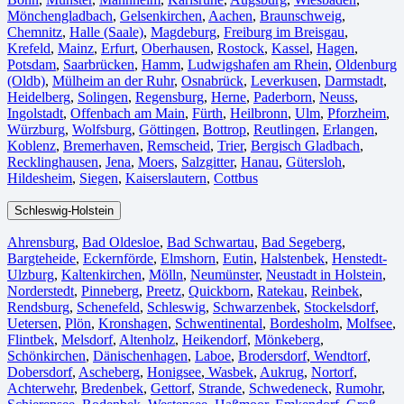
Mönchengladbach⁠
,
Gelsenkirchen⁠
,
Aachen⁠
,
Braunschweig
,
Chemnitz⁠
,
Halle (Saale)
⁠,
Magdeburg
,
Freiburg im Breisgau
⁠,
Krefeld⁠
,
Mainz⁠
,
Erfurt
,
Oberhausen⁠
,
Rostock⁠
,
Kassel⁠
,
Hagen
,
Potsdam
,
Saarbrücken⁠
,
Hamm
,
Ludwigshafen am Rhein
⁠,
Oldenburg
(Oldb)
,
Mülheim an der Ruhr
,
Osnabrück⁠
,
Leverkusen
,
Darmstadt⁠
,
Heidelberg
,
Solingen
,
Regensburg
,
Herne⁠
,
Paderborn
,
Neuss
,
Ingolstadt
,
Offenbach am Main
,
Fürth⁠
,
Heilbronn
,
Ulm⁠
,
Pforzheim
,
Würzburg
,
Wolfsburg⁠
,
Göttingen
,
Bottrop
,
Reutlingen
,
Erlangen⁠
,
Koblenz
,
Bremerhaven⁠
,
Remscheid
,
Trier⁠
,
Bergisch Gladbach
,
Recklinghausen
,
Jena⁠
,
Moers⁠
,
Salzgitter⁠
,
Hanau
,
Gütersloh
,
Hildesheim⁠
,
Siegen⁠
,
Kaiserslautern⁠
,
Cottbus⁠
Schleswig-Holstein
Ahrensburg
,
Bad Oldesloe
,
Bad Schwartau
,
Bad Segeberg
,
Bargteheide
,
Eckernförde
,
Elmshorn
,
Eutin
,
Halstenbek
,
Henstedt-
Ulzburg
,
Kaltenkirchen
,
Mölln
,
Neumünster
,
Neustadt in Holstein
,
Norderstedt
,
Pinneberg
,
Preetz
,
Quickborn
,
Ratekau
,
Reinbek
,
Rendsburg
,
Schenefeld
,
Schleswig
,
Schwarzenbek
,
Stockelsdorf
,
Uetersen
,
Plön
,
Kronshagen
,
Schwentinental
,
Bordesholm
,
Molfsee
,
Flintbek
,
Melsdorf
,
Altenholz
,
Heikendorf
,
Mönkeberg
,
Schönkirchen
,
Dänischenhagen
,
Laboe
,
Brodersdorf
,
Wendtorf
,
Dobersdorf
,
Ascheberg
,
Honigsee
,
Wasbek
,
Aukrug
,
Nortorf
,
Achterwehr
,
Bredenbek
,
Gettorf
,
Strande
,
Schwedeneck
,
Rumohr
,