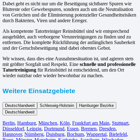
Dabei geht es nicht nur um die Beseitigung sichtbarer Spuren wie
Blutreste oder Gewebespuren, sondern auch um die Neutralisation
von Gerüchen und die Eliminierung potenzieller Gesundheitsrisiken
durch Bakterien, Viren und andere Erreger.
Als kompetente Tatortreiniger Reinsbüttel sind wir entsprechend
ausgebildet, auch verborgene Verunreinigungen zu finden und zu
entfernen. Die komplette Rückführung der anfänglichen Sauberkeit
und der Geruchsbeseitigung sind dabei oberstes Gebot.
Wir wissen, dass dies eine Ausnahmesituation ist, und agieren stets
mit größter Sorgfalt und Respekt. Eine
schnelle und professionelle
Tatortreinigung
für Reinsbüttel ist entscheidend, um den Ort
wieder nutzbar oder wieder bewohnbar zu machen.
Weitere Einsatzgebiete
Deutschlandweit
Schleswig-Holstein
Hamburger Bezirke
Deutschlandweit
Berlin⁠
,
Hamburg
,
München
,
Köln⁠
,
Frankfurt am Main
,
Stuttgart
,
Düsseldorf
,
Leipzig
,
Dortmund
,
Essen
,
Bremen
,
Dresden
,
Hannover
,
Nürnberg
,
Duisburg⁠
,
Bochum
,
Wuppertal⁠
,
Bielefeld⁠
,
Bonn⁠
,
Münster⁠
,
Mannheim
,
Karlsruhe
,
Augsburg
,
Wiesbaden⁠
,