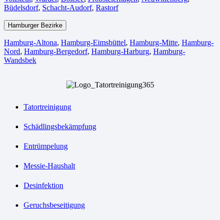
Büdelsdorf
,
Schacht-Audorf
,
Rastorf
Hamburger Bezirke
Hamburg-Altona
,
Hamburg-Eimsbüttel
,
Hamburg-Mitte
,
Hamburg-
Nord
,
Hamburg-Bergedorf
,
Hamburg-Harburg
,
Hamburg-
Wandsbek
Tatortreinigung
Schädlingsbekämpfung
Entrümpelung
Messie-Haushalt
Desinfektion
Geruchsbeseitigung