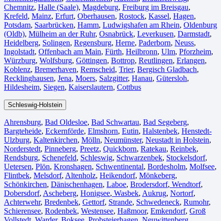
Chemnitz⁠
,
Halle (Saale)
⁠,
Magdeburg
,
Freiburg im Breisgau
⁠,
Krefeld⁠
,
Mainz⁠
,
Erfurt
,
Oberhausen⁠
,
Rostock⁠
,
Kassel⁠
,
Hagen
,
Potsdam
,
Saarbrücken⁠
,
Hamm
,
Ludwigshafen am Rhein
⁠,
Oldenburg
(Oldb)
,
Mülheim an der Ruhr
,
Osnabrück⁠
,
Leverkusen
,
Darmstadt⁠
,
Heidelberg
,
Solingen
,
Regensburg
,
Herne⁠
,
Paderborn
,
Neuss
,
Ingolstadt
,
Offenbach am Main
,
Fürth⁠
,
Heilbronn
,
Ulm⁠
,
Pforzheim
,
Würzburg
,
Wolfsburg⁠
,
Göttingen
,
Bottrop
,
Reutlingen
,
Erlangen⁠
,
Koblenz
,
Bremerhaven⁠
,
Remscheid
,
Trier⁠
,
Bergisch Gladbach
,
Recklinghausen
,
Jena⁠
,
Moers⁠
,
Salzgitter⁠
,
Hanau
,
Gütersloh
,
Hildesheim⁠
,
Siegen⁠
,
Kaiserslautern⁠
,
Cottbus⁠
Schleswig-Holstein
Ahrensburg
,
Bad Oldesloe
,
Bad Schwartau
,
Bad Segeberg
,
Bargteheide
,
Eckernförde
,
Elmshorn
,
Eutin
,
Halstenbek
,
Henstedt-
Ulzburg
,
Kaltenkirchen
,
Mölln
,
Neumünster
,
Neustadt in Holstein
,
Norderstedt
,
Pinneberg
,
Preetz
,
Quickborn
,
Ratekau
,
Reinbek
,
Rendsburg
,
Schenefeld
,
Schleswig
,
Schwarzenbek
,
Stockelsdorf
,
Uetersen
,
Plön
,
Kronshagen
,
Schwentinental
,
Bordesholm
,
Molfsee
,
Flintbek
,
Melsdorf
,
Altenholz
,
Heikendorf
,
Mönkeberg
,
Schönkirchen
,
Dänischenhagen
,
Laboe
,
Brodersdorf
,
Wendtorf
,
Dobersdorf
,
Ascheberg
,
Honigsee
,
Wasbek
,
Aukrug
,
Nortorf
,
Achterwehr
,
Bredenbek
,
Gettorf
,
Strande
,
Schwedeneck
,
Rumohr
,
Schierensee
,
Rodenbek
,
Westensee
,
Haßmoor
,
Emkendorf
,
Groß
Vollstedt
,
Warder
,
Boksee
,
Probsteierhagen
,
Neuwittenberg
,