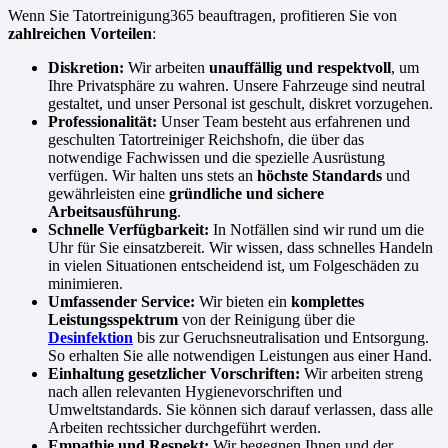
Wenn Sie Tatortreinigung365 beauftragen, profitieren Sie von
zahlreichen Vorteilen
:
Diskretion:
Wir arbeiten
unauffällig und respektvoll
, um
Ihre Privatsphäre zu wahren. Unsere Fahrzeuge sind neutral
gestaltet, und unser Personal ist geschult, diskret vorzugehen.
Professionalität:
Unser Team besteht aus erfahrenen und
geschulten Tatortreiniger Reichshofn, die über das
notwendige Fachwissen und die spezielle Ausrüstung
verfügen. Wir halten uns stets an
höchste Standards
und
gewährleisten eine
gründliche und sichere
Arbeitsausführung
.
Schnelle Verfügbarkeit:
In Notfällen sind wir rund um die
Uhr für Sie einsatzbereit. Wir wissen, dass schnelles Handeln
in vielen Situationen entscheidend ist, um Folgeschäden zu
minimieren.
Umfassender Service:
Wir bieten ein
komplettes
Leistungsspektrum
von der Reinigung über die
Desinfektion
bis zur Geruchsneutralisation und Entsorgung.
So erhalten Sie alle notwendigen Leistungen aus einer Hand.
Einhaltung gesetzlicher Vorschriften:
Wir arbeiten streng
nach allen relevanten Hygienevorschriften und
Umweltstandards. Sie können sich darauf verlassen, dass alle
Arbeiten rechtssicher durchgeführt werden.
Empathie und Respekt:
Wir begegnen Ihnen und der