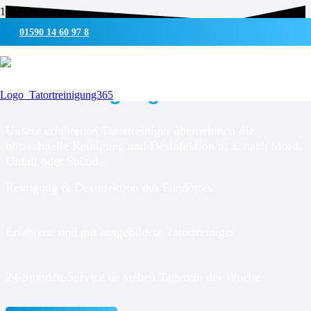
01590 14 60 97 8
UMWELTSCHONENDE REINIGUNG & DESINFEKTION
Tatortreinigung für
Reichshof
Unsere erfahrenen Tatortreiniger übernehmen die
blitzschnelle Reinigung und Desinfektion u. a. nach Mord,
Unfall oder Suizid.
Reinigung & Desinfektion des Fundortes
Erfahrene und gut ausgebildete Tatortreiniger
24-Stunden-Service an sieben Tagen in der Woche