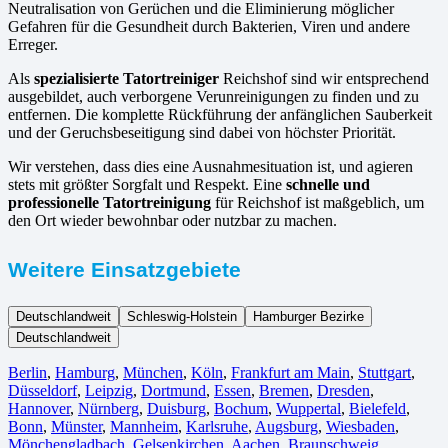
Neutralisation von Gerüchen und die Eliminierung möglicher
Gefahren für die Gesundheit durch Bakterien, Viren und andere
Erreger.
Als
spezialisierte Tatortreiniger
Reichshof sind wir entsprechend
ausgebildet, auch verborgene Verunreinigungen zu finden und zu
entfernen. Die komplette Rückführung der anfänglichen Sauberkeit
und der Geruchsbeseitigung sind dabei von höchster Priorität.
Wir verstehen, dass dies eine Ausnahmesituation ist, und agieren
stets mit größter Sorgfalt und Respekt. Eine
schnelle und
professionelle Tatortreinigung
für Reichshof ist maßgeblich, um
den Ort wieder bewohnbar oder nutzbar zu machen.
Weitere Einsatzgebiete
Deutschlandweit
Schleswig-Holstein
Hamburger Bezirke
Deutschlandweit
Berlin⁠
,
Hamburg
,
München
,
Köln⁠
,
Frankfurt am Main
,
Stuttgart
,
Düsseldorf
,
Leipzig
,
Dortmund
,
Essen
,
Bremen
,
Dresden
,
Hannover
,
Nürnberg
,
Duisburg⁠
,
Bochum
,
Wuppertal⁠
,
Bielefeld⁠
,
Bonn⁠
,
Münster⁠
,
Mannheim
,
Karlsruhe
,
Augsburg
,
Wiesbaden⁠
,
Mönchengladbach⁠
,
Gelsenkirchen⁠
,
Aachen⁠
,
Braunschweig
,