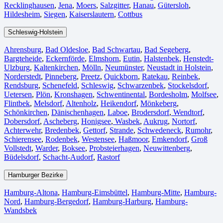
Recklinghausen
,
Jena⁠
,
Moers⁠
,
Salzgitter⁠
,
Hanau
,
Gütersloh
,
Hildesheim⁠
,
Siegen⁠
,
Kaiserslautern⁠
,
Cottbus⁠
Schleswig-Holstein
Ahrensburg
,
Bad Oldesloe
,
Bad Schwartau
,
Bad Segeberg
,
Bargteheide
,
Eckernförde
,
Elmshorn
,
Eutin
,
Halstenbek
,
Henstedt-
Ulzburg
,
Kaltenkirchen
,
Mölln
,
Neumünster
,
Neustadt in Holstein
,
Norderstedt
,
Pinneberg
,
Preetz
,
Quickborn
,
Ratekau
,
Reinbek
,
Rendsburg
,
Schenefeld
,
Schleswig
,
Schwarzenbek
,
Stockelsdorf
,
Uetersen
,
Plön
,
Kronshagen
,
Schwentinental
,
Bordesholm
,
Molfsee
,
Flintbek
,
Melsdorf
,
Altenholz
,
Heikendorf
,
Mönkeberg
,
Schönkirchen
,
Dänischenhagen
,
Laboe
,
Brodersdorf
,
Wendtorf
,
Dobersdorf
,
Ascheberg
,
Honigsee
,
Wasbek
,
Aukrug
,
Nortorf
,
Achterwehr
,
Bredenbek
,
Gettorf
,
Strande
,
Schwedeneck
,
Rumohr
,
Schierensee
,
Rodenbek
,
Westensee
,
Haßmoor
,
Emkendorf
,
Groß
Vollstedt
,
Warder
,
Boksee
,
Probsteierhagen
,
Neuwittenberg
,
Büdelsdorf
,
Schacht-Audorf
,
Rastorf
Hamburger Bezirke
Hamburg-Altona
,
Hamburg-Eimsbüttel
,
Hamburg-Mitte
,
Hamburg-
Nord
,
Hamburg-Bergedorf
,
Hamburg-Harburg
,
Hamburg-
Wandsbek