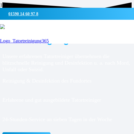
01590 14 60 97 8
UMWELTSCHONENDE REINIGUNG & DESINFEKTION
Tatortreinigung für
Rausdorf
Unsere erfahrenen Tatortreiniger übernehmen die
blitzschnelle Reinigung und Desinfektion u. a. nach Mord,
Unfall oder Suizid.
Reinigung & Desinfektion des Fundortes
Erfahrene und gut ausgebildete Tatortreiniger
24-Stunden-Service an sieben Tagen in der Woche