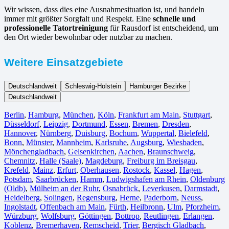
Wir wissen, dass dies eine Ausnahmesituation ist, und handeln
immer mit größter Sorgfalt und Respekt. Eine
schnelle und
professionelle Tatortreinigung
für Rausdorf ist entscheidend, um
den Ort wieder bewohnbar oder nutzbar zu machen.
Weitere Einsatzgebiete
Deutschlandweit
Schleswig-Holstein
Hamburger Bezirke
Deutschlandweit
Berlin⁠
,
Hamburg
,
München
,
Köln⁠
,
Frankfurt am Main
,
Stuttgart
,
Düsseldorf
,
Leipzig
,
Dortmund
,
Essen
,
Bremen
,
Dresden
,
Hannover
,
Nürnberg
,
Duisburg⁠
,
Bochum
,
Wuppertal⁠
,
Bielefeld⁠
,
Bonn⁠
,
Münster⁠
,
Mannheim
,
Karlsruhe
,
Augsburg
,
Wiesbaden⁠
,
Mönchengladbach⁠
,
Gelsenkirchen⁠
,
Aachen⁠
,
Braunschweig
,
Chemnitz⁠
,
Halle (Saale)
⁠,
Magdeburg
,
Freiburg im Breisgau
⁠,
Krefeld⁠
,
Mainz⁠
,
Erfurt
,
Oberhausen⁠
,
Rostock⁠
,
Kassel⁠
,
Hagen
,
Potsdam
,
Saarbrücken⁠
,
Hamm
,
Ludwigshafen am Rhein
⁠,
Oldenburg
(Oldb)
,
Mülheim an der Ruhr
,
Osnabrück⁠
,
Leverkusen
,
Darmstadt⁠
,
Heidelberg
,
Solingen
,
Regensburg
,
Herne⁠
,
Paderborn
,
Neuss
,
Ingolstadt
,
Offenbach am Main
,
Fürth⁠
,
Heilbronn
,
Ulm⁠
,
Pforzheim
,
Würzburg
,
Wolfsburg⁠
,
Göttingen
,
Bottrop
,
Reutlingen
,
Erlangen⁠
,
Koblenz
,
Bremerhaven⁠
,
Remscheid
,
Trier⁠
,
Bergisch Gladbach
,